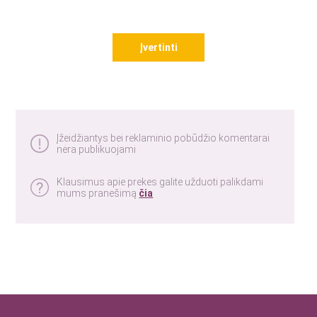
Įvertinti
Įžeidžiantys bei reklaminio pobūdžio komentarai
nėra publikuojami
Klausimus apie prekes galite užduoti palikdami
mums pranešimą
čia