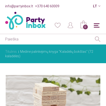
info@partyinbox.lt
+370 640 60009
LT
0
Titulinis
Medinė palinkėjimų knyga "Kaladėlių bokštas" (72
kaladėlės)