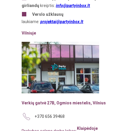
girliandų
kreiptis:
info@partyinbox.lt
Verslo
užklausų
laukiame:
projektai@partyinbox.lt
Vilniuje
Verkių gatvė 27B, Ogmios miestelis, Vilnius
+370 656 39468
Klaipėdoje