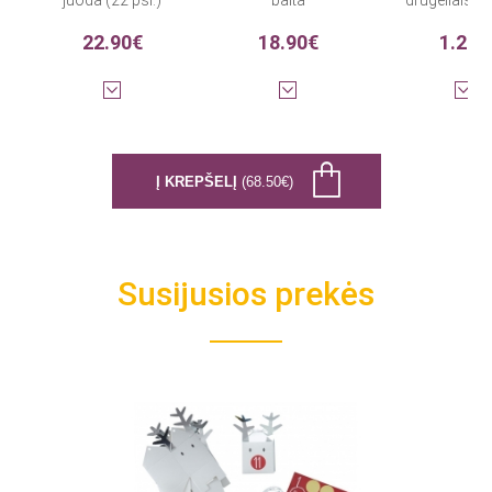
juoda (22 psl.)
balta
drugeliais (4 
22.90€
18.90€
1.20€
Į KREPŠELĮ
(68.50€)
Susijusios prekės