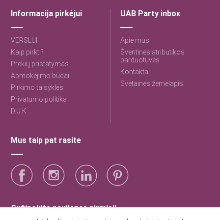
Informacija pirkėjui
UAB Party inbox
VERSLUI
Apie mus
Kaip pirkti?
Šventinės atributikos
parduotuvės
Prekių pristatymas
Kontaktai
Apmokėjimo būdai
Svetainės žemėlapis
Pirkimo taisyklės
Privatumo politika
D.U.K.
Mus taip pat rasite
Sužinokite naujienas pirmieji