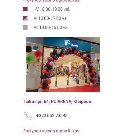
Prekybos salono darbo laikas:
I-V 10.00-19.00 val.
VI 10.00-17.00 val.
VII 10.00-15.00 val.
Taikos pr. 64, PC ARENA, Klaipėda
+370 652 73545
Prekybos salono darbo laikas: