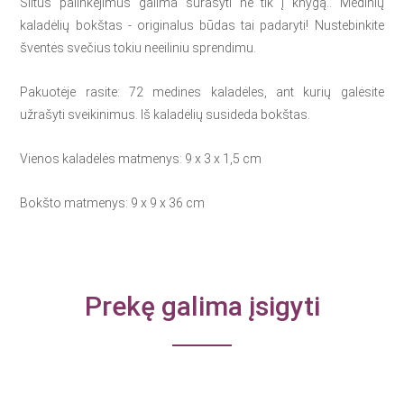
Šiltus palinkėjimus galima surašyti ne tik į knygą.. Medinių
kaladėlių bokštas - originalus būdas tai padaryti! Nustebinkite
šventės svečius tokiu neeiliniu sprendimu.
Pakuotėje rasite: 72 medines kaladėles, ant kurių galėsite
užrašyti sveikinimus. Iš kaladėlių susideda bokštas.
Vienos kaladėlės matmenys: 9 x 3 x 1,5 cm
Bokšto matmenys: 9 x 9 x 36 cm
Prekę galima įsigyti