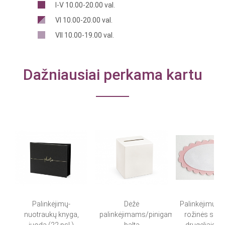
I-V 10.00-20.00 val.
VI 10.00-20.00 val.
VII 10.00-19.00 val.
Dažniausiai perkama kartu
Palinkėjimų-
Dėžė
Palinkėjimų ko
nuotraukų knyga,
palinkėjimams/pinigams,
rožinės su ba