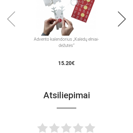
Advento kalendorius „Kalėdų elniai-
Balion
dėžutės“
15.20€
Atsiliepimai