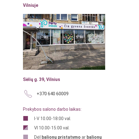
Vilniuje
Sėlių g. 39, Vilnius
+370 640 60009
Prekybos salono darbo laikas:
I-V 10.00-18:00 val.
VI 10.00-15:00 val.
Dėl
balionų pristatymo
ar
balionų