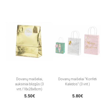
Dovanų maišeliai,
Dovanų maišeliai "Konfeti
auksiniai blizgūs (3
Kalėdos" (3 vnt.)
vnt./18x28x8cm)
5.50€
5.80€