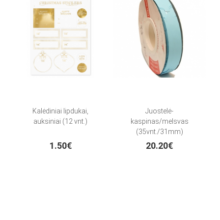
Kalėdiniai lipdukai,
Juostelė-
auksiniai (12 vnt.)
kaspinas/melsvas
(35vnt./31mm)
1.50€
20.20€