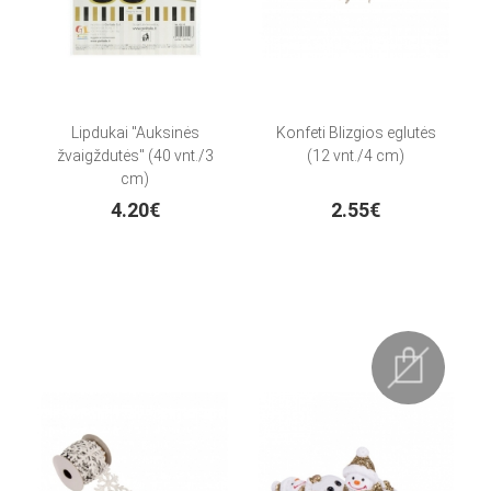
Lipdukai "Auksinės
Konfeti Blizgios eglutės
žvaigždutės" (40 vnt./3
(12 vnt./4 cm)
cm)
4.20€
2.55€