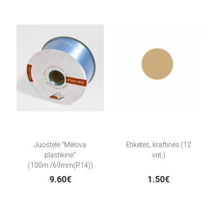
Juostelė "Melsva
Etiketės, kraftinės (12
plastikinė"
vnt.)
(100m./69mm(P14))
9.60€
1.50€