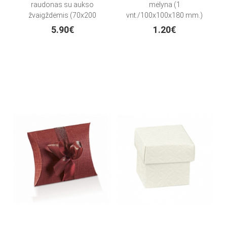
raudonas su aukso
mėlyna (1
žvaigždėmis (70x200
vnt./100x100x180 mm.)
cm) TIK SU VENIPAK!
5.90€
1.20€