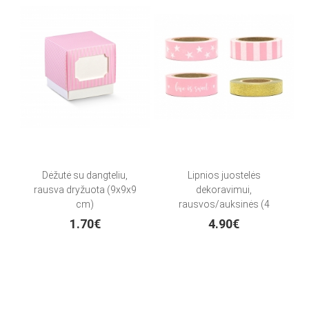
Dėžutė su dangteliu,
Lipnios juostelės
rausva dryžuota (9x9x9
dekoravimui,
cm)
rausvos/auksinės (4
vnt./10 m)
1.70€
4.90€