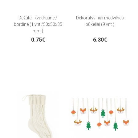
Dėžutė - kvadratinė /
Dekoratyviniai medvilnės
bordinė (1 vnt./50x50x35
pūkeliai (9 vnt.)
mm.)
0.75€
6.30€