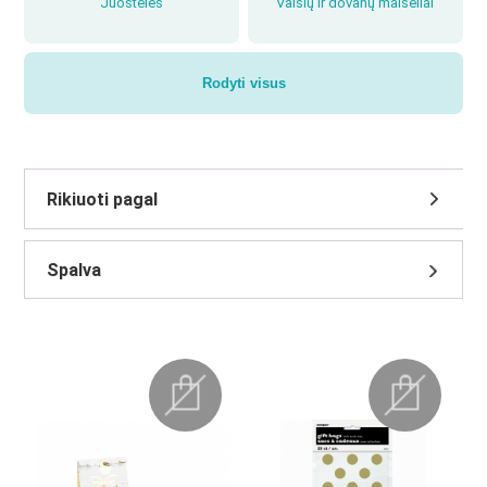
Juostelės
Vaišių ir dovanų maišeliai
Rodyti visus
Dėžutės
Dovanų popierius
Spalva
Etiketės, segtukai ir kitos
smulkmenos