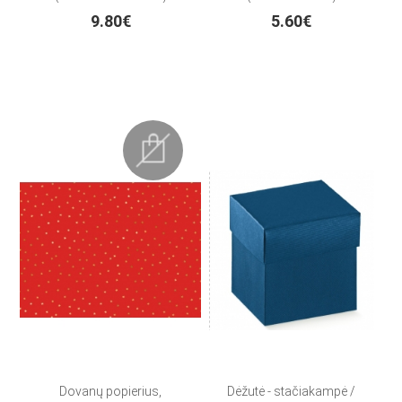
9.80€
5.60€
Dovanų popierius,
Dėžutė - stačiakampė /