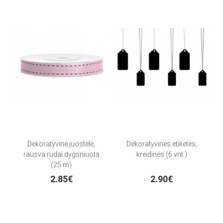
Dekoratyvinė juostelė,
Dekoratyvinės etiketės,
rausva rudai dygsniuota
kreidinės (6 vnt.)
(25 m)
2.85€
2.90€