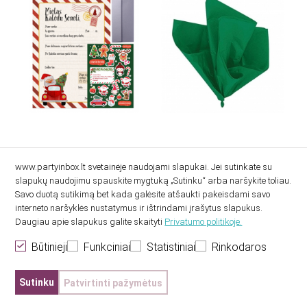
Laiškas Kalėdų seneliui
Šilkinis popierius, žalias
www.partyinbox.lt svetainėje naudojami slapukai. Jei sutinkate su
(10 vnt./50x66 cm)
slapukų naudojimu spauskite mygtuką „Sutinku“ arba naršykite toliau.
Savo duotą sutikimą bet kada galėsite atšaukti pakeisdami savo
7.20€
2.90€
interneto naršyklės nustatymus ir ištrindami įrašytus slapukus.
Daugiau apie slapukus galite skaityti
Privatumo politikoje.
Būtinieji
Funkciniai
Statistiniai
Rinkodaros
Sutinku
Patvirtinti pažymėtus