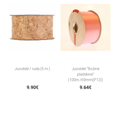
Juostelė / ruda (5 m.)
Juostelė "Rožinė
plastikinė"
(100m./69mm(P12))
9.90€
9.64€