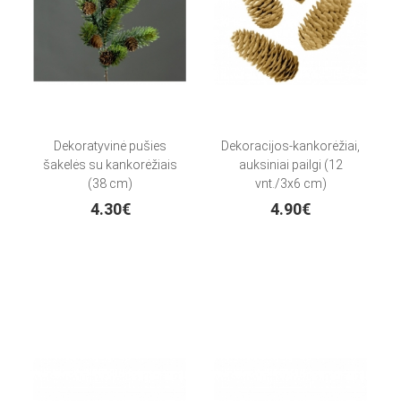
Dekoratyvinė pušies
Dekoracijos-kankorėžiai,
šakelės su kankorėžiais
auksiniai pailgi (12
(38 cm)
vnt./3x6 cm)
4.30€
4.90€