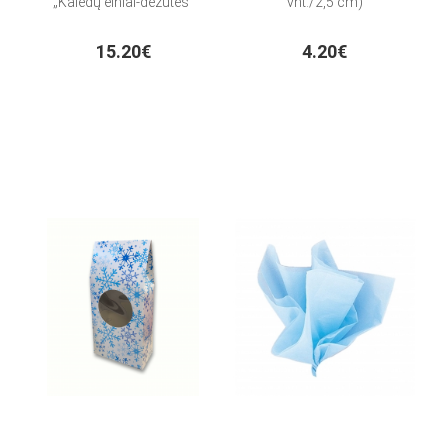
„Kalėdų elniai-dėžutės“
vnt./2,5 cm)
15.20€
4.20€