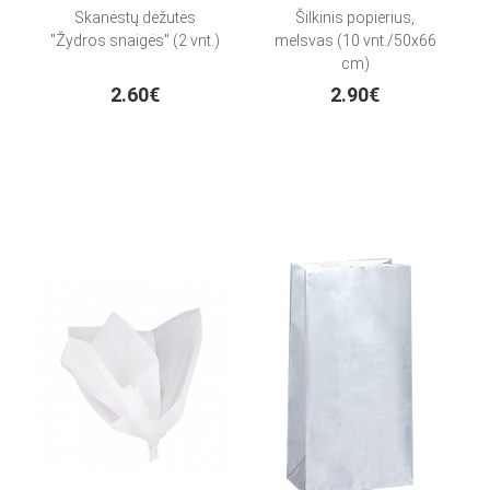
Skanėstų dėžutės
Šilkinis popierius,
"Žydros snaigės" (2 vnt.)
melsvas (10 vnt./50x66
cm)
2.60€
2.90€