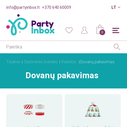
info@partyinbox.lt
+370 640 60009
LT
0
Titulinis
Sezoninės šventės
Kalėdos
Dovanų pakavimas
Dovanų pakavimas