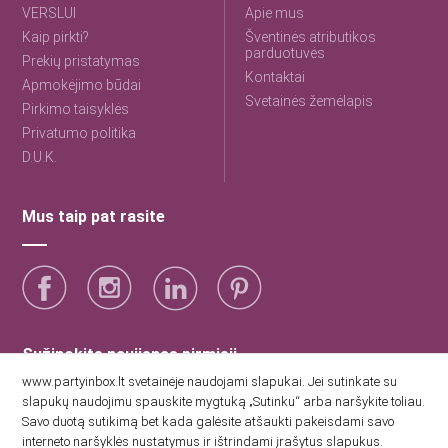
VERSLUI
Apie mus
Kaip pirkti?
Šventinės atributikos
parduotuvės
Prekių pristatymas
Kontaktai
Apmokėjimo būdai
Svetainės žemėlapis
Pirkimo taisyklės
Privatumo politika
D.U.K.
Mus taip pat rasite
Sužinokite naujienas pirmieji
www.partyinbox.lt svetainėje naudojami slapukai. Jei sutinkate su
slapukų naudojimu spauskite mygtuką „Sutinku“ arba naršykite toliau.
Sutinku su Party Inbox privatumo politika.
Savo duotą sutikimą bet kada galėsite atšaukti pakeisdami savo
interneto naršyklės nustatymus ir ištrindami įrašytus slapukus.