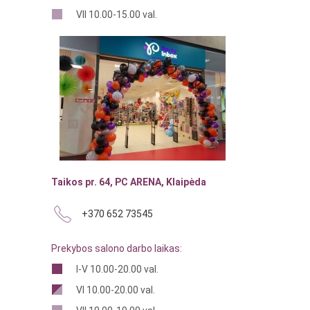
VII 10.00-15.00 val.
Taikos pr. 64, PC ARENA, Klaipėda
+370 652 73545
Prekybos salono darbo laikas:
I-V 10.00-20.00 val.
VI 10.00-20.00 val.