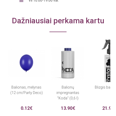
VII 10.00-19.00 val.
Dažniausiai perkama kartu
Balionas, mėlynas
Balionų
Blizgis bali
(12 cm/Party Deco)
impregnantas
"Koda" (0,6 l)
0.12€
13.90€
21.90