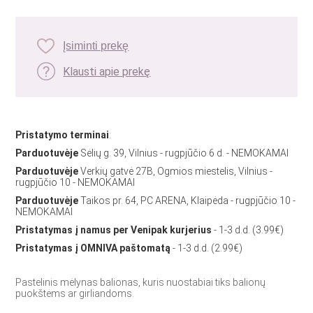
Įsiminti prekę
Klausti apie prekę
Pristatymo terminai
:
Parduotuvėje
Sėlių g. 39, Vilnius - rugpjūčio 6 d. - NEMOKAMAI
Parduotuvėje
Verkių gatvė 27B, Ogmios miestelis, Vilnius -
rugpjūčio 10 - NEMOKAMAI
Parduotuvėje
Taikos pr. 64, PC ARENA, Klaipėda - rugpjūčio 10 -
NEMOKAMAI
Pristatymas į namus per Venipak kurjerius
- 1-3 d.d. (3.99€)
Pristatymas į OMNIVA paštomatą
- 1-3 d.d. (2.99€)
Pastelinis mėlynas balionas, kuris nuostabiai tiks balionų
puokštėms ar girliandoms.