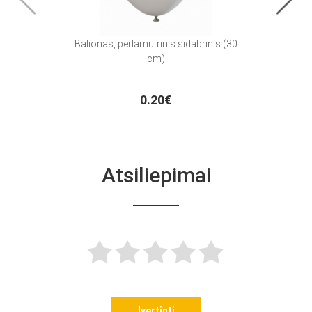
Balionas, perlamutrinis sidabrinis (30
Bali
cm)
0.20€
Atsiliepimai
Įvertinti