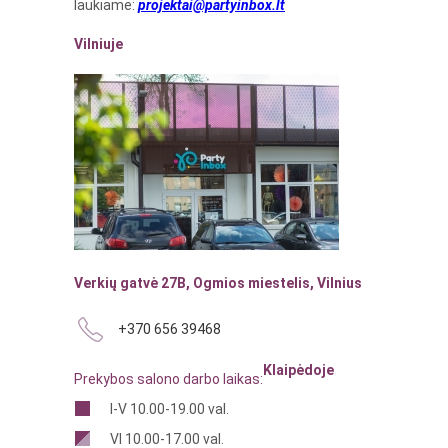
laukiame:
projektai@partyinbox.lt
Vilniuje
Verkių gatvė 27B, Ogmios miestelis, Vilnius
+370 656 39468
Klaipėdoje
Prekybos salono darbo laikas:
I-V 10.00-19.00 val.
VI 10.00-17.00 val.