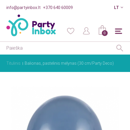
info@partyinbox.lt
+370 640 60009
LT
0
Titulinis
Balionas, pastelinis mėlynas (30 cm/Party Deco)