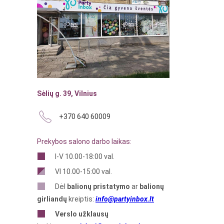
Sėlių g. 39, Vilnius
+370 640 60009
Prekybos salono darbo laikas:
I-V 10.00-18:00 val.
VI 10.00-15:00 val.
Dėl
balionų pristatymo
ar
balionų
girliandų
kreiptis:
info@partyinbox.lt
Verslo
užklausų