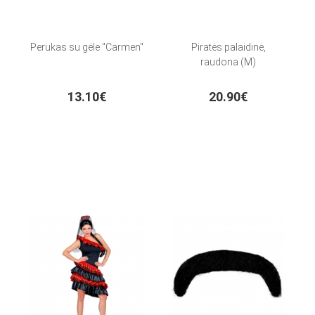
Perukas su gėle "Carmen"
Piratės palaidinė,
raudona (M)
13.10€
20.90€