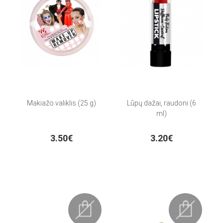
Makiažo valiklis (25 g)
Lūpų dažai, raudoni (6
ml)
3.50€
3.20€