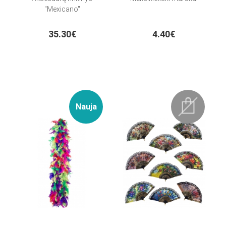
"Mexicano"
35.30€
4.40€
Nauja