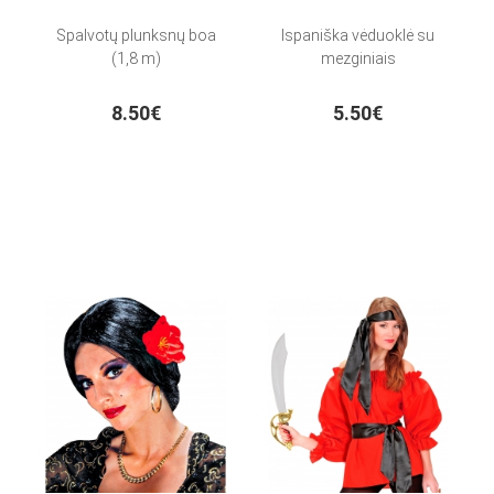
Spalvotų plunksnų boa
Ispaniška vėduoklė su
(1,8 m)
mezginiais
8.50€
5.50€