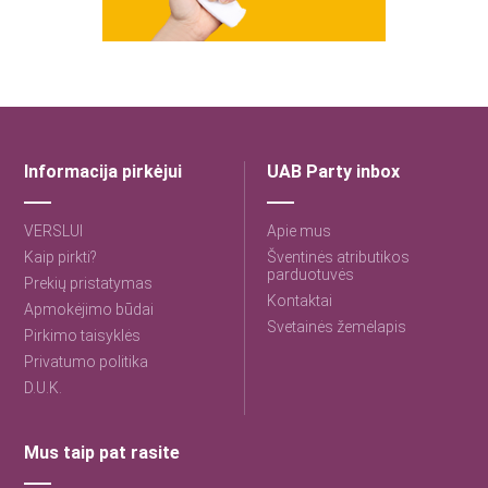
Informacija pirkėjui
UAB Party inbox
VERSLUI
Apie mus
Kaip pirkti?
Šventinės atributikos
parduotuvės
Prekių pristatymas
Kontaktai
Apmokėjimo būdai
Svetainės žemėlapis
Pirkimo taisyklės
Privatumo politika
D.U.K.
Mus taip pat rasite