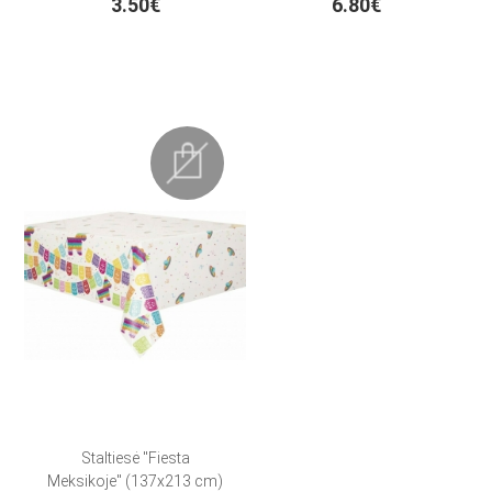
3.50€
6.80€
Staltiesė "Fiesta
Meksikoje" (137x213 cm)