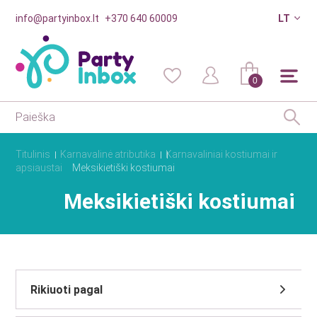
info@partyinbox.lt
+370 640 60009
LT
0
Titulinis
Karnavalinė atributika
Karnavaliniai kostiumai ir
apsiaustai
Meksikietiški kostiumai
Meksikietiški kostiumai