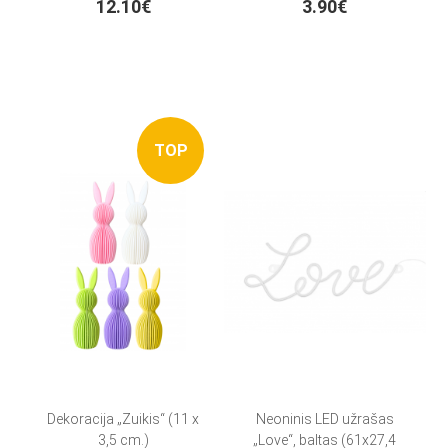
12.10€
3.90€
TOP
Dekoracija „Zuikis“ (11 x
Neoninis LED užrašas
3,5 cm.)
„Love“, baltas (61x27,4