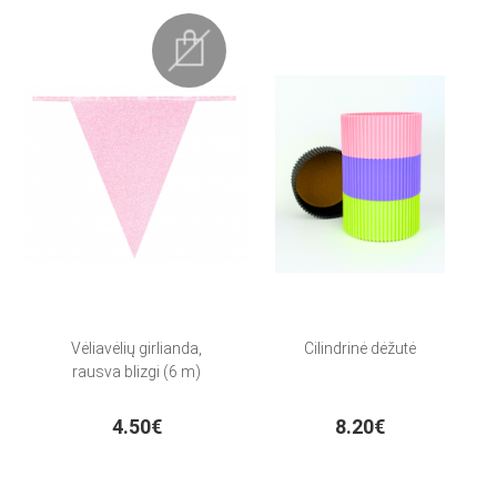
Vėliavėlių girlianda,
Cilindrinė dėžutė
rausva blizgi (6 m)
4.50€
8.20€