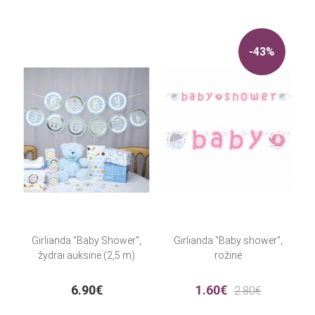
-43%
Girlianda "Baby Shower",
Girlianda "Baby shower",
žydrai auksinė (2,5 m)
rožinė
6.90€
1.60€
2.80€