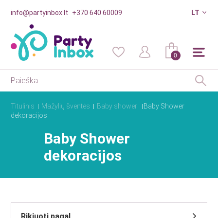
info@partyinbox.lt
+370 640 60009
LT
0
Titulinis
Mažylių šventės
Baby shower
Baby Shower
dekoracijos
Baby Shower
dekoracijos