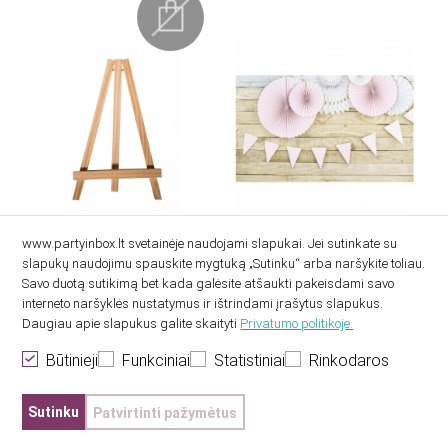
www.partyinbox.lt svetainėje naudojami slapukai. Jei sutinkate su
slapukų naudojimu spauskite mygtuką „Sutinku“ arba naršykite toliau.
Savo duotą sutikimą bet kada galėsite atšaukti pakeisdami savo
Stovelis-molbertas,
Vėliavėlių girlianda,
interneto naršyklės nustatymus ir ištrindami įrašytus slapukus.
medinis (14 cm)
rausva su auksu (3 m)
Daugiau apie slapukus galite skaityti
Privatumo politikoje.
2.00€
6.20€
Būtinieji
Funkciniai
Statistiniai
Rinkodaros
Sutinku
Patvirtinti pažymėtus