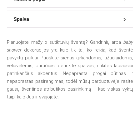
Spalva
Planuojate mažylio sutiktuvių šventę? Gandrinių arba
baby
shower
dekoracijos yra kaip tik tai, ko reikia, kad šventė
pavyktų puikiai. Puoškite sienas girliandomis, užuolaidomis,
vėliavėlėmis, puručiais, derinkite spalvas, rinkitės labiausiai
patinkančius akcentus. Nepaprastai progai būtinas ir
nepaprastas pasirengimas, todėl mūsų parduotuvėje rasite
gausų šventinės atributikos pasirinkimą – kad viskas vyktų
taip, kaip Jūs ir svajojate.