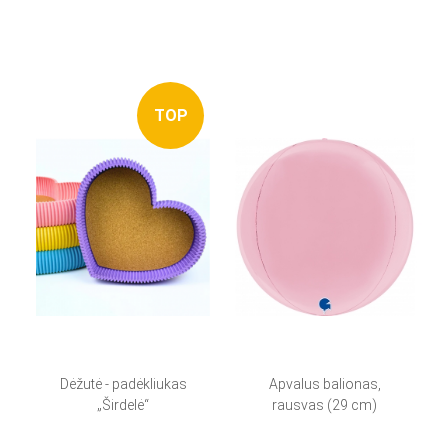
TOP
Dėžutė - padėkliukas
Apvalus balionas,
„Širdelė“
rausvas (29 cm)