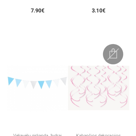
7.90€
3.10€
Vėliavėlių girlianda, žydrai
Kabančios dekoracijos