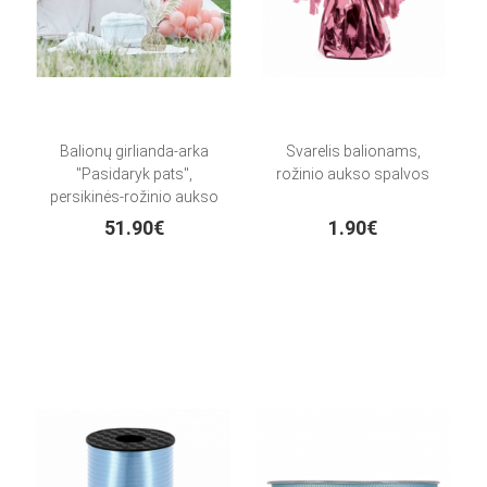
Balionų girlianda-arka
Svarelis balionams,
"Pasidaryk pats",
rožinio aukso spalvos
persikinės-rožinio aukso
spalvos (205 balionų)
51.90€
1.90€