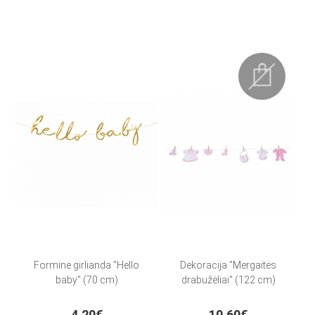
Forminė girlianda "Hello
Dekoracija "Mergaitės
baby" (70 cm)
drabužėliai" (122 cm)
4.20€
10.60€