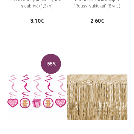
sidabrinė (1,3 m)
"Rausvi suktukai" (8 vnt.)
3.10€
2.60€
-55%