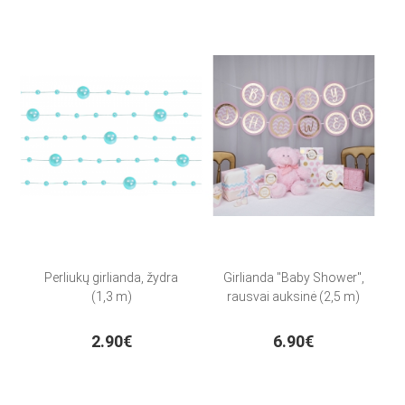
Perliukų girlianda, žydra
Girlianda "Baby Shower",
(1,3 m)
rausvai auksinė (2,5 m)
2.90€
6.90€