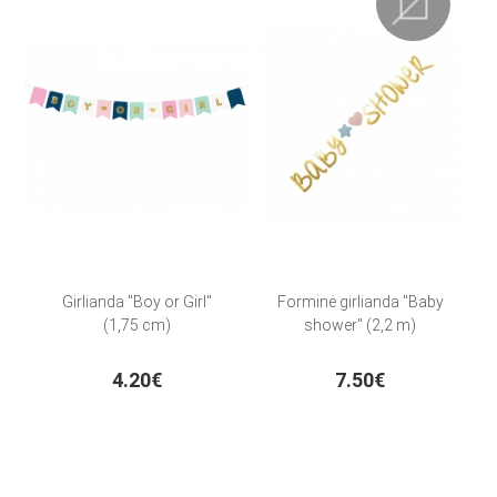
Girlianda "Boy or Girl"
Forminė girlianda "Baby
(1,75 cm)
shower" (2,2 m)
4.20€
7.50€