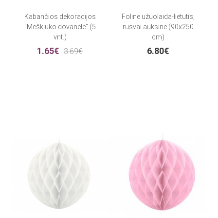
Kabančios dekoracijos
Folinė užuolaida-lietutis,
"Meškiuko dovanėlė" (5
rusvai auksinė (90x250
vnt.)
cm)
1.65€
6.80€
3.69€