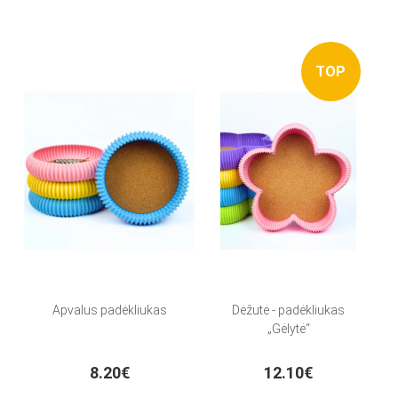
TOP
Apvalus padėkliukas
Dėžutė - padėkliukas
„Gėlytė“
8.20€
12.10€