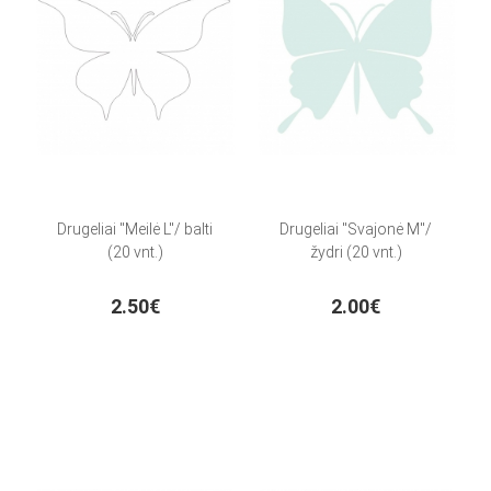
Drugeliai "Meilė L"/ balti
Drugeliai "Svajonė M"/
(20 vnt.)
žydri (20 vnt.)
2.50€
2.00€