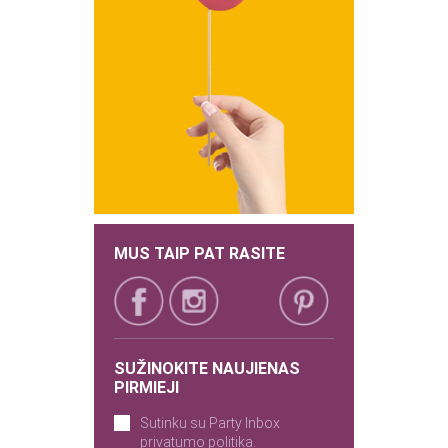
MUS TAIP PAT RASITE
SUŽINOKITE NAUJIENAS
PIRMIEJI
Sutinku su Party Inbox
privatumo politika.