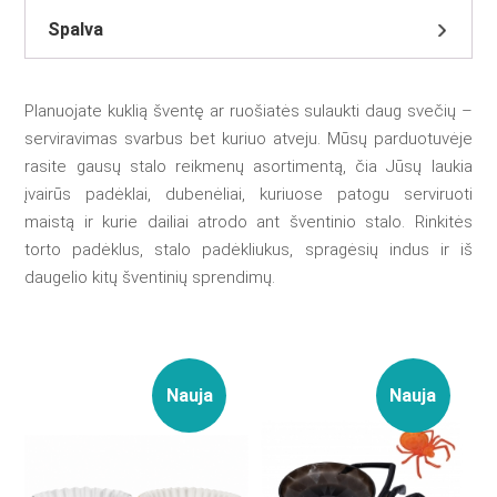
Spalva
Planuojate kuklią šventę ar ruošiatės sulaukti daug svečių –
serviravimas svarbus bet kuriuo atveju. Mūsų parduotuvėje
rasite gausų stalo reikmenų asortimentą, čia Jūsų laukia
įvairūs padėklai, dubenėliai, kuriuose patogu serviruoti
maistą ir kurie dailiai atrodo ant šventinio stalo. Rinkitės
torto padėklus, stalo padėkliukus, spragėsių indus ir iš
daugelio kitų šventinių sprendimų.
Nauja
Nauja