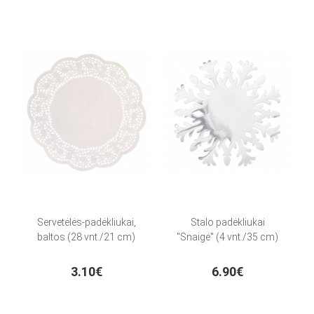
Servetėlės-padėkliukai,
Stalo padėkliukai
baltos (28 vnt./21 cm)
"Snaigė" (4 vnt./35 cm)
3.10€
6.90€