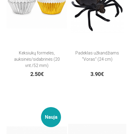
Keksiukų formelės,
Padėklas užkandžiams
auksinės/sidabrinės (20
"Voras" (24 cm)
vnt./52 mm)
2.50€
3.90€
Nauja