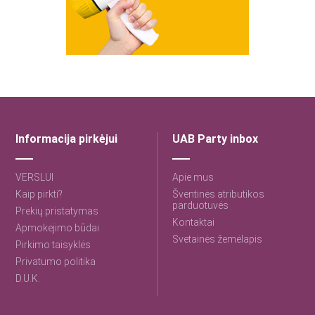
Informacija pirkėjui
UAB Party inbox
VERSLUI
Apie mus
Kaip pirkti?
Šventinės atributikos
parduotuvės
Prekių pristatymas
Kontaktai
Apmokėjimo būdai
Svetainės žemėlapis
Pirkimo taisyklės
Privatumo politika
D.U.K.