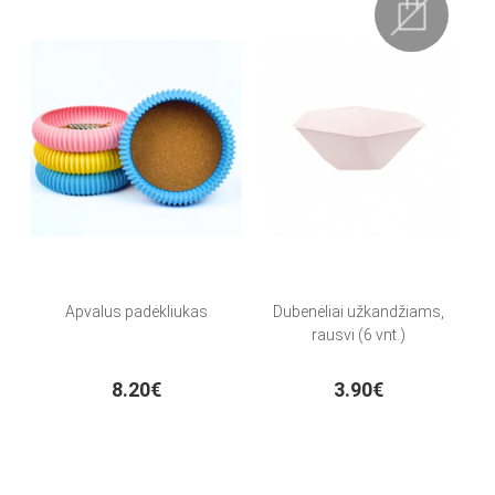
Apvalus padėkliukas
Dubenėliai užkandžiams,
rausvi (6 vnt.)
8.20€
3.90€