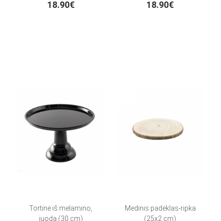
18.90€
18.90€
Tortinė iš melamino,
Medinis padėklas-ripka
juoda (30 cm)
(25x2 cm)