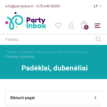
info@partyinbox.lt
+370 640 60009
LT
0
Titulinis
Šventinės dekoracijos
Stalo serviravimas
Padėklai, dubenėliai
Padėklai, dubenėliai