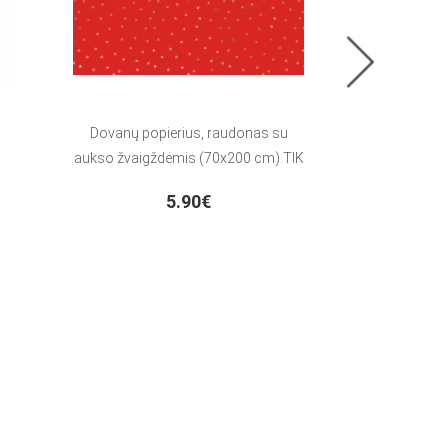
Dovanų popierius, raudonas su
Lankelis "Mini
aukso žvaigždėmis (70x200 cm) TIK
SU VENIPAK!
5.90€