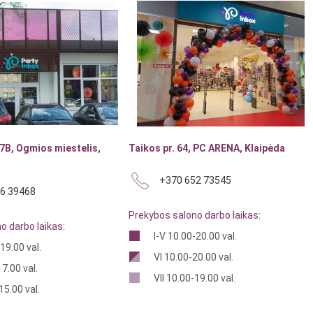
7B, Ogmios miestelis,
Taikos pr. 64, PC ARENA, Klaipėda
+370 652 73545
6 39468
Prekybos salono darbo laikas:
o darbo laikas:
I-V 10.00-20.00 val.
19.00 val.
VI 10.00-20.00 val.
7.00 val.
VII 10.00-19.00 val.
15.00 val.