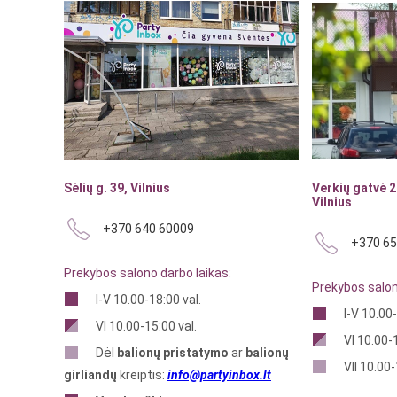
Sėlių g. 39, Vilnius
Verkių gatvė 2
Vilnius
+370 640 60009
+370 65
Prekybos salono darbo laikas:
Prekybos salon
I-V 10.00-18:00 val.
I-V 10.00-
VI 10.00-15:00 val.
VI 10.00-1
Dėl
balionų pristatymo
ar
balionų
VII 10.00-
girliandų
kreiptis:
info@partyinbox.lt