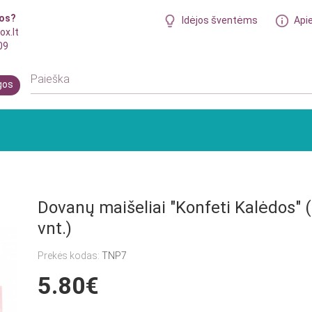
bos?
Idėjos šventėms
Api
ox.lt
09
gos
Dovanų maišeliai "Konfeti Kalėdos" 
vnt.)
Prekės kodas:
TNP7
5.80€