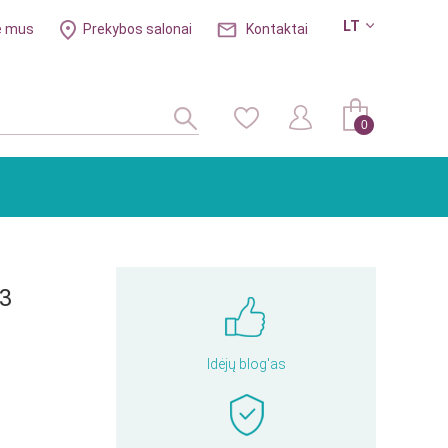
LT
e mus
Prekybos salonai
Kontaktai
0
(3
Idėjų blog'as