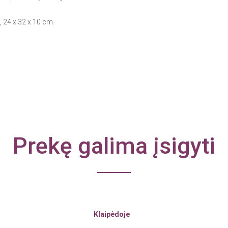
 24 x 32 x 10 cm.
Prekę galima įsigyti
Klaipėdoje