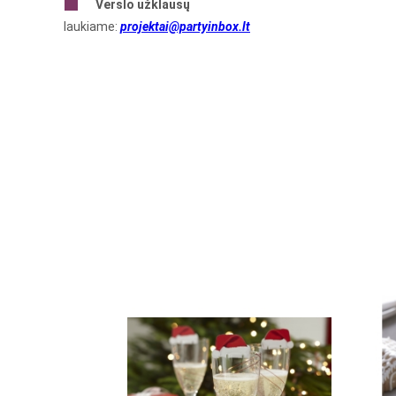
Verslo
užklausų
laukiame:
projektai@partyinbox.lt