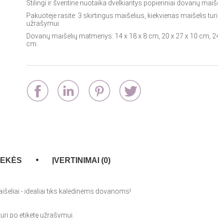
Stilingi ir šventine nuotaika dvelkiantys popieriniai dovanų maiše
Pakuotėje rasite: 3 skirtingus maišelius, kiekvienas maišelis turi
užrašymui.
Dovanų maišelių matmenys: 14 x 18 x 8 cm, 20 x 27 x 10 cm, 24
cm.
REKĖS
ĮVERTINIMAI (0)
aišeliai - idealiai tiks kalėdinėms dovanoms!
turi po etiketę užrašymui.