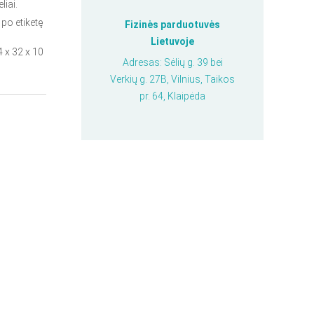
liai.
 po etiketę
Fizinės parduotuvės
Lietuvoje
 x 32 x 10
Adresas: Sėlių g. 39 bei
Verkių g. 27B, Vilnius, Taikos
pr. 64, Klaipėda