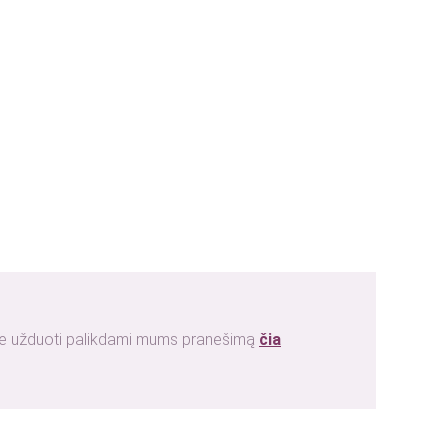
ite užduoti palikdami mums pranešimą
čia