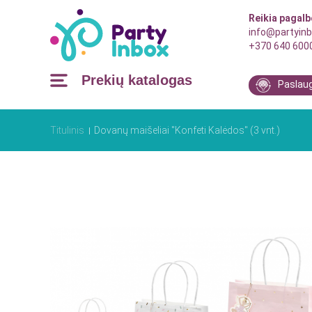
Reikia pagal
info@partyinb
+370 640 600
Prekių katalogas
Paslau
Titulinis
Dovanų maišeliai "Konfeti Kalėdos" (3 vnt.)