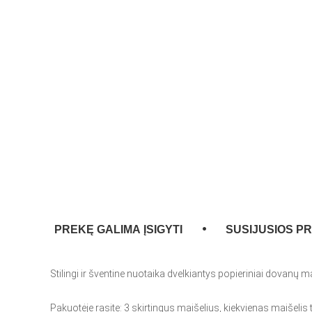
PREKĘ GALIMA ĮSIGYTI
SUSIJUSIOS P
Stilingi ir šventine nuotaika dvelkiantys popieriniai dovanų m
Pakuotėje rasite: 3 skirtingus maišelius, kiekvienas maišelis 