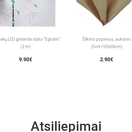
elių LED girlianda stalui "Eglutės"
Šilkinis popierius, auksinis
(2 m)
(5vnt./50x60cm)
9.90€
2.90€
Atsiliepimai