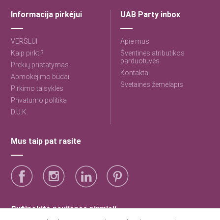
Informacija pirkėjui
UAB Party inbox
VERSLUI
Apie mus
Kaip pirkti?
Šventinės atributikos
parduotuvės
Prekių pristatymas
Kontaktai
Apmokėjimo būdai
Svetainės žemėlapis
Pirkimo taisyklės
Privatumo politika
D.U.K.
Mus taip pat rasite
Sužinokite naujienas pirmieji