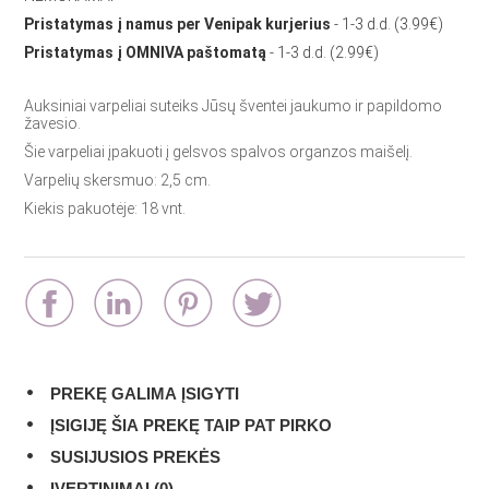
Pristatymas į namus per Venipak kurjerius
- 1-3 d.d. (3.99€)
Pristatymas į OMNIVA paštomatą
- 1-3 d.d. (2.99€)
Auksiniai varpeliai suteiks Jūsų šventei jaukumo ir papildomo
žavesio.
Šie varpeliai įpakuoti į gelsvos spalvos organzos maišelį.
Varpelių skersmuo: 2,5 cm.
Kiekis pakuotėje: 18 vnt.
PREKĘ GALIMA ĮSIGYTI
ĮSIGIJĘ ŠIA PREKĘ TAIP PAT PIRKO
SUSIJUSIOS PREKĖS
ĮVERTINIMAI (0)