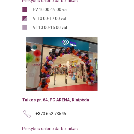
Prekybos salono darbo laikas:
I-V 10.00-19.00 val.
VI 10.00-17.00 val.
VII 10.00-15.00 val.
Taikos pr. 64, PC ARENA, Klaipėda
+370 652 73545
Prekybos salono darbo laikas: