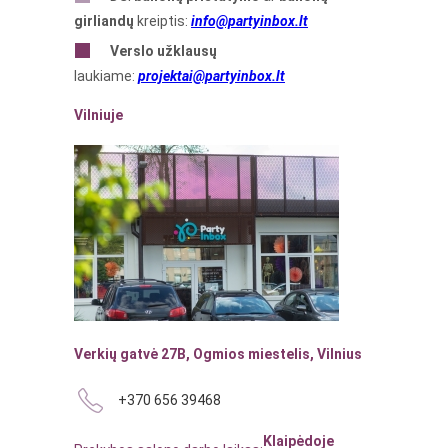
girliandų
kreiptis:
info@partyinbox.lt
Verslo
užklausų
laukiame:
projektai@partyinbox.lt
Vilniuje
Verkių gatvė 27B, Ogmios miestelis, Vilnius
+370 656 39468
Klaipėdoje