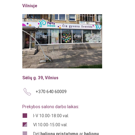
Vilniuje
Sėlių g. 39, Vilnius
+370 640 60009
Prekybos salono darbo laikas:
I-V 10.00-18:00 val.
VI 10.00-15:00 val.
Dėl
balionų pristatymo
ar
balionų