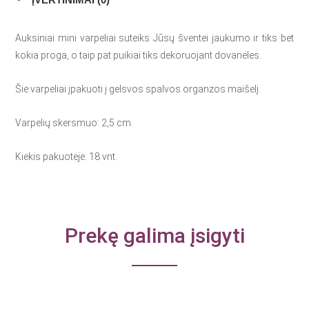
Auksiniai mini varpeliai suteiks Jūsų šventei jaukumo ir tiks bet
kokia proga, o taip pat puikiai tiks dekoruojant dovanėles.
Šie varpeliai įpakuoti į gelsvos spalvos organzos maišelį.
Varpelių skersmuo: 2,5 cm.
Kiekis pakuotėje: 18 vnt.
Prekę galima įsigyti