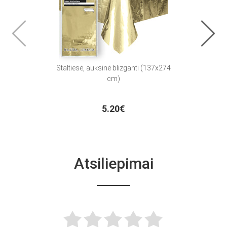
Staltiesė, auksinė blizganti (137x274
Au
cm)
5.20€
Atsiliepimai