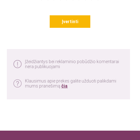
Įvertinti
Įžeidžiantys bei reklaminio pobūdžio komentarai
nėra publikuojami
Klausimus apie prekes galite užduoti palikdami
mums pranešimą
čia