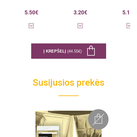
5.50€
3.20€
5.10€
Į KREPŠELĮ
(44.55€)
Susijusios prekės