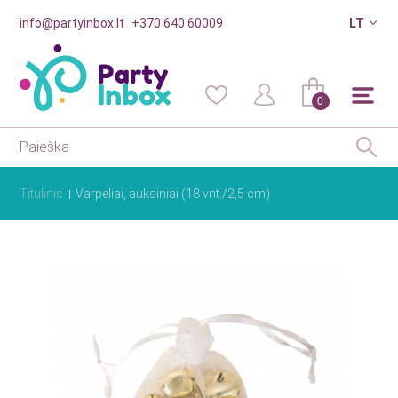
info@partyinbox.lt
+370 640 60009
LT
0
Titulinis
Varpeliai, auksiniai (18 vnt./2,5 cm)