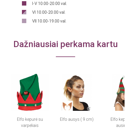
I-V 10.00-20.00 val.
VI 10.00-20.00 val.
VII 10.00-19.00 val.
Dažniausiai perkama kartu
Elfo kepurė su
Elfo ausys ( 9 cm)
Elfo kepurė
varpeliais
ausimis