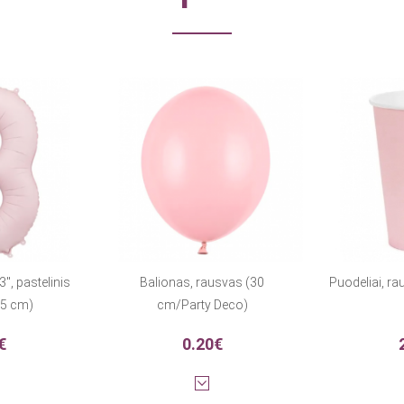
3", pastelinis
Balionas, rausvas (30
Puodeliai, ra
85 cm)
cm/Party Deco)
€
0.20€