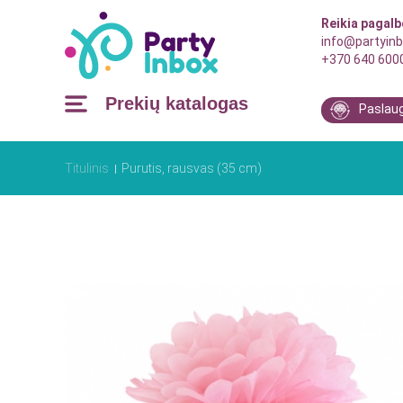
Reikia pagal
info@partyinb
+370 640 600
Prekių katalogas
Paslau
Titulinis
Purutis, rausvas (35 cm)