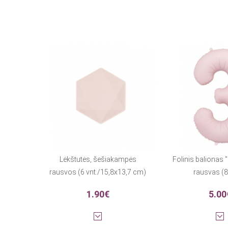
Lėkštutės, šešiakampės
Folinis balionas "
rausvos (6 vnt./15,8x13,7 cm)
rausvas (
1.90€
5.00