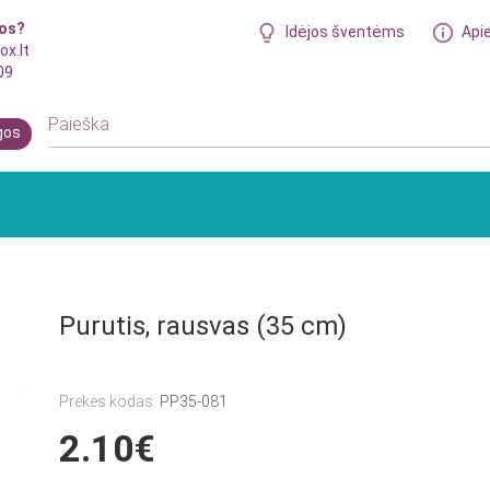
bos?
Idėjos šventėms
Api
ox.lt
09
gos
Purutis, rausvas (35 cm)
Prekės kodas:
PP35-081
2.10€