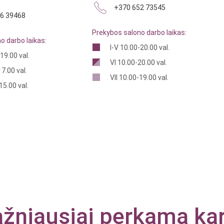
+370 652 73545
6 39468
Prekybos salono darbo laikas:
o darbo laikas:
I-V 10.00-20.00 val.
19.00 val.
VI 10.00-20.00 val.
7.00 val.
VII 10.00-19.00 val.
15.00 val.
žniausiai perkama ka