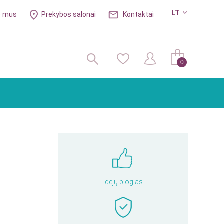
LT
e mus
Prekybos salonai
Kontaktai
0
Idėjų blog'as