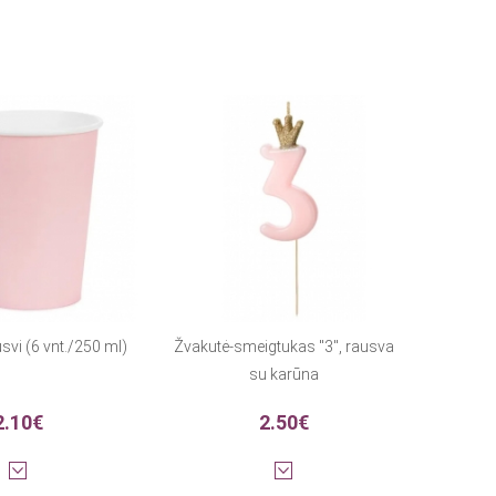
usvi (6 vnt./250 ml)
Žvakutė-smeigtukas "3", rausva
su karūna
2.10€
2.50€