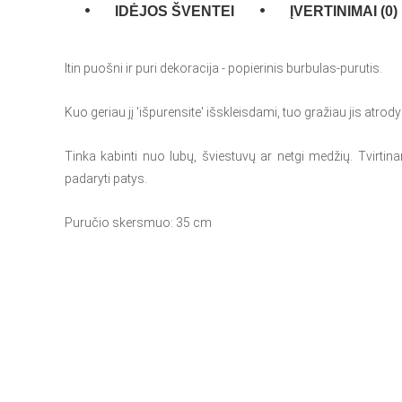
IDĖJOS ŠVENTEI
ĮVERTINIMAI (0)
Itin puošni ir puri dekoracija - popierinis burbulas-purutis.
Kuo geriau jį 'išpurensite' išskleisdami, tuo gražiau jis atrod
Tinka kabinti nuo lubų, šviestuvų ar netgi medžių. Tvirtin
padaryti patys.
Puručio skersmuo: 35 cm