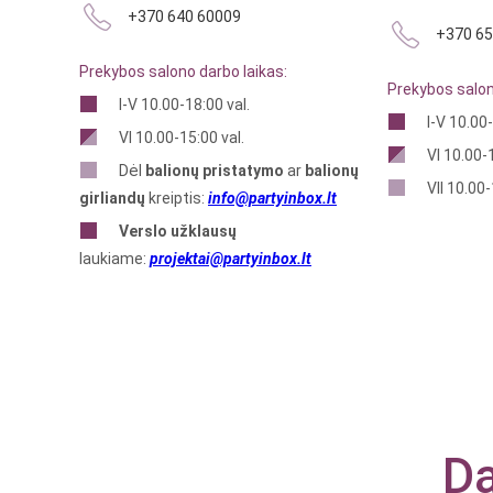
+370 640 60009
+370 65
Prekybos salono darbo laikas:
Prekybos salon
I-V 10.00-18:00 val.
I-V 10.00-
VI 10.00-15:00 val.
VI 10.00-1
Dėl
balionų pristatymo
ar
balionų
VII 10.00-
girliandų
kreiptis:
info@partyinbox.lt
Verslo
užklausų
laukiame:
projektai@partyinbox.lt
Da