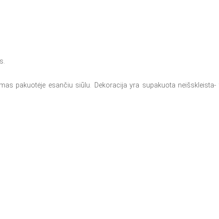
ys.
amas pakuotėje esančiu siūlu. Dekoracija yra supakuota neišskleista- t