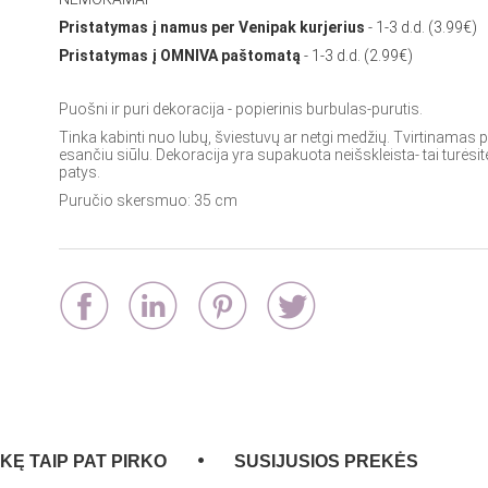
Pristatymas į namus per Venipak kurjerius
- 1-3 d.d. (3.99€)
Pristatymas į OMNIVA paštomatą
- 1-3 d.d. (2.99€)
Puošni ir puri dekoracija - popierinis burbulas-purutis.
Tinka kabinti nuo lubų, šviestuvų ar netgi medžių. Tvirtinamas 
esančiu siūlu. Dekoracija yra supakuota neišskleista- tai turėsit
patys.
Puručio skersmuo: 35 cm
EKĘ TAIP PAT PIRKO
SUSIJUSIOS PREKĖS