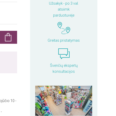
Užsakyk - po 3 val.
atsiimk
parduotuvėje
Greitas pristatymas
Švenčių ekspertų
konsultacijos
pjūčio 10 -
 -