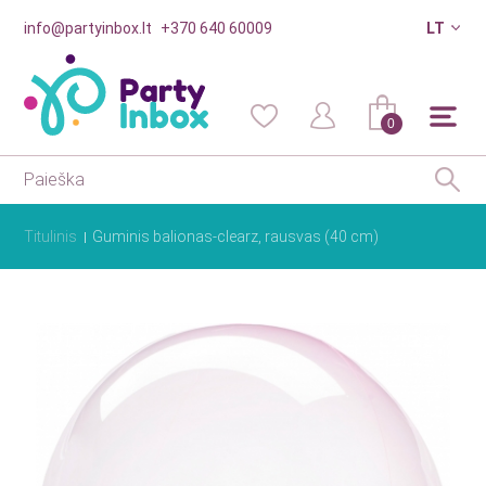
info@partyinbox.lt
+370 640 60009
LT
0
Titulinis
Guminis balionas-clearz, rausvas (40 cm)