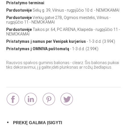
Pristatymo terminai
:
Parduotuvėje
Sėlių g. 39, Vilnius - rugpjūčio 10 d. - NEMOKAMAI
Parduotuvėje
Verkių gatvė 27B, Ogmios miestelis, Vilnius -
rugpjūčio 11 - NEMOKAMAI
Parduotuvėje
Taikos pr. 64, PC ARENA, Klaipėda - rugpjūčio 11 -
NEMOKAMAI
Pristatymas į namus per Venipak kurjerius
- 1-3 d.d. (3.99€)
Pristatymas į OMNIVA paštomatą
- 1-3 d.d. (2.99€)
Rausvos spalvos guminis balionas - clearz. Šis balionas puikiai
tiks dekoravimui, į jį galite įdėti plunksnas ar rožių žiedlapius.
PREKĘ GALIMA ĮSIGYTI