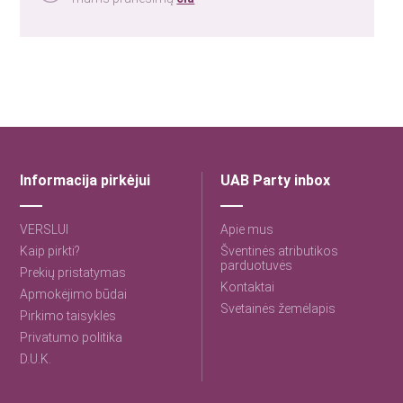
Informacija pirkėjui
UAB Party inbox
VERSLUI
Apie mus
Kaip pirkti?
Šventinės atributikos
parduotuvės
Prekių pristatymas
Kontaktai
Apmokėjimo būdai
Svetainės žemėlapis
Pirkimo taisyklės
Privatumo politika
D.U.K.