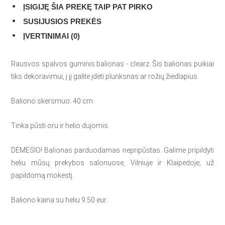
ĮSIGIJĘ ŠIA PREKĘ TAIP PAT PIRKO
SUSIJUSIOS PREKĖS
ĮVERTINIMAI (0)
Rausvos spalvos guminis balionas - clearz. Šis balionas puikiai
tiks dekoravimui, į jį galite įdėti plunksnas ar rožių žiedlapius.
Baliono skersmuo: 40 cm.
Tinka pūsti oru ir helio dujomis.
DĖMESIO! Balionas parduodamas nepripūstas. Galime pripildyti
heliu mūsų prekybos salonuose, Vilniuje ir Klaipėdoje, už
papildomą mokestį.
Baliono kaina su heliu 9.50 eur.