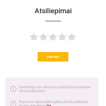
Atsiliepimai
Įvertinti
Įžeidžiantys bei reklaminio pobūdžio komentarai
nėra publikuojami
Klausimus apie prekes galite užduoti palikdami
mums pranešimą
čia