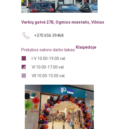
Verkių gatvė 27B, Ogmios miestelis, Vilnius
+370 656 39468
Klaipėdoje
Prekybos salono darbo laikas:
I-V 10.00-19.00 val.
VI 10.00-17.00 val.
VII 10.00-15.00 val.