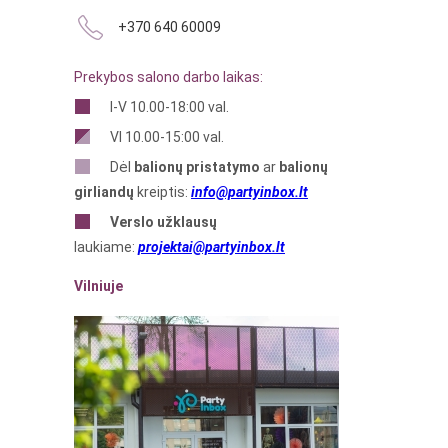
+370 640 60009
Prekybos salono darbo laikas:
I-V 10.00-18:00 val.
VI 10.00-15:00 val.
Dėl
balionų pristatymo
ar
balionų
girliandų
kreiptis:
info@partyinbox.lt
Verslo
užklausų
laukiame:
projektai@partyinbox.lt
Vilniuje