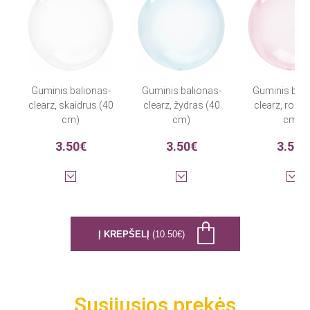
Guminis balionas-
Guminis balionas-
Guminis bali
clearz, skaidrus (40
clearz, žydras (40
clearz, rožin
cm)
cm)
cm)
3.50€
3.50€
3.50€
Į KREPŠELĮ
(10.50€)
Susijusios prekės