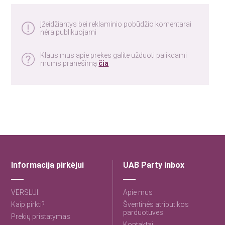
Įžeidžiantys bei reklaminio pobūdžio komentarai
nėra publikuojami
Klausimus apie prekes galite užduoti palikdami
mums pranešimą
čia
Informacija pirkėjui
UAB Party inbox
VERSLUI
Apie mus
Kaip pirkti?
Šventinės atributikos
parduotuvės
Prekių pristatymas
Kontaktai