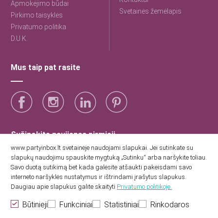
Apmokėjimo būdai
Svetainės žemėlapis
Pirkimo taisyklės
Privatumo politika
D.U.K.
Mus taip pat rasite
Sužinokite naujienas pirmieji
www.partyinbox.lt svetainėje naudojami slapukai. Jei sutinkate su
slapukų naudojimu spauskite mygtuką „Sutinku“ arba naršykite toliau.
Sutinku su Party Inbox privatumo politika.
Savo duotą sutikimą bet kada galėsite atšaukti pakeisdami savo
interneto naršyklės nustatymus ir ištrindami įrašytus slapukus.
Daugiau apie slapukus galite skaityti
Privatumo politikoje.
Būtinieji
Funkciniai
Statistiniai
Rinkodaros