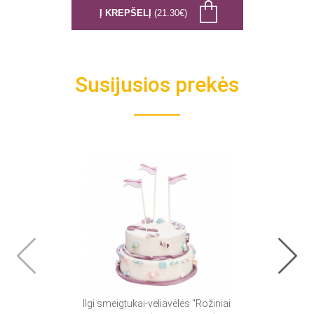
Į KREPŠELĮ
(21.30€)
Susijusios prekės
Ilgi smeigtukai-vėliavėlės "Rožiniai