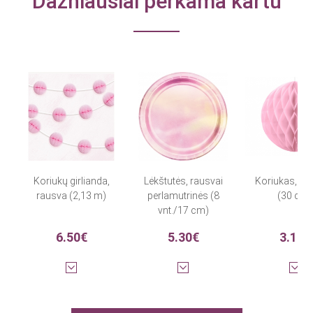
Dažniausiai perkama kartu
Koriukų girlianda,
Lėkštutės, rausvai
Koriukas, ra
rausva (2,13 m)
perlamutrinės (8
(30 cm)
vnt./17 cm)
6.50€
5.30€
3.10€