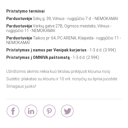
Pristatymo terminai
:
Parduotuvėje
Sėlių g. 39, Vilnius - rugpjūčio 7 d. - NEMOKAMAI
Parduotuvėje
Verkių gatvė 27B, Ogmios miestelis, Vilnius -
rugpjūčio 11 - NEMOKAMAI
Parduotuvėje
Taikos pr. 64, PC ARENA, Klaipėda - rugpjūčio 11 -
NEMOKAMAI
Pristatymas į namus per Venipak kurjerius
- 1-3 d.d. (3.99€)
Pristatymas į OMNIVA paštomatą
- 1-3 d.d. (2.99€)
Užrištomis akimis reikia kuo tiksliau priklijuoti klounui nosį.
Sudėtis: plakatas su klounu ir 10 vnt. nosyčių su lipnia juostele.
Smagaus juoko!