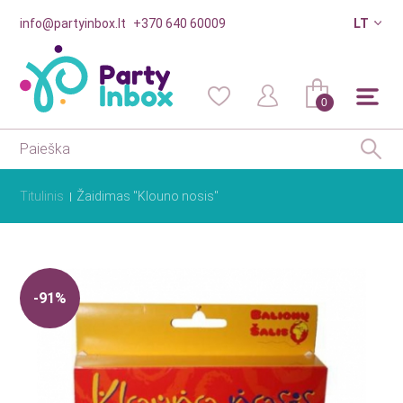
info@partyinbox.lt
+370 640 60009
LT
0
Titulinis
Žaidimas "Klouno nosis"
-91%