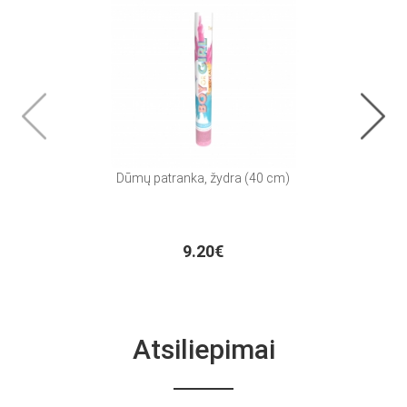
Dūmų patranka, žydra (40 cm)
P
9.20€
Atsiliepimai