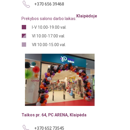
+370 656 39468
Klaipėdoje
Prekybos salono darbo laikas:
I-V 10.00-19.00 val.
VI 10.00-17.00 val.
VII 10.00-15.00 val.
Taikos pr. 64, PC ARENA, Klaipėda
+370 652 73545