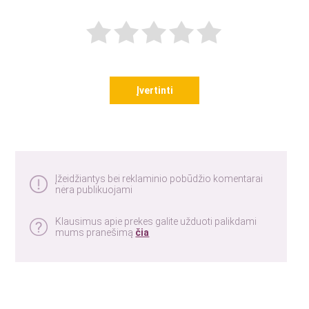
Įvertinti
Įžeidžiantys bei reklaminio pobūdžio komentarai
nėra publikuojami
Klausimus apie prekes galite užduoti palikdami
mums pranešimą
čia