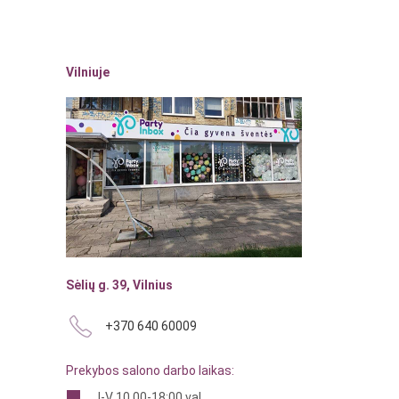
Vilniuje
Sėlių g. 39, Vilnius
+370 640 60009
Prekybos salono darbo laikas:
I-V 10.00-18:00 val.