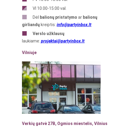
VI 10.00-15:00 val.
Dėl
balionų pristatymo
ar
balionų
girliandų
kreiptis:
info@partyinbox.lt
Verslo
užklausų
laukiame:
projektai@partyinbox.lt
Vilniuje
Verkių gatvė 27B, Ogmios miestelis, Vilnius