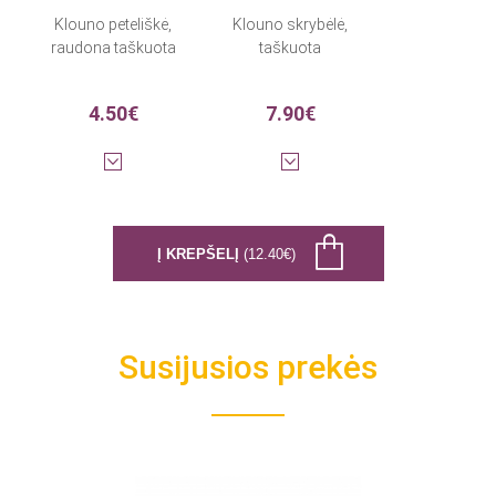
Klouno peteliškė,
Klouno skrybėlė,
raudona taškuota
taškuota
4.50€
7.90€
Į KREPŠELĮ
(12.40€)
Susijusios prekės