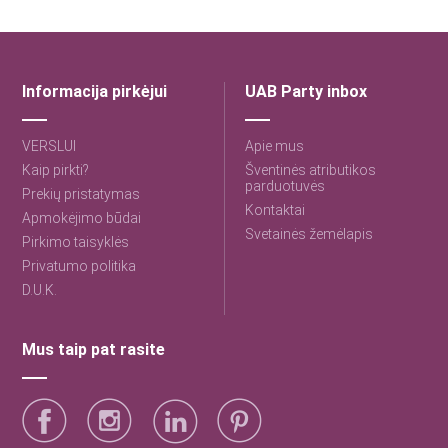
Informacija pirkėjui
UAB Party inbox
VERSLUI
Apie mus
Kaip pirkti?
Šventinės atributikos
parduotuvės
Prekių pristatymas
Kontaktai
Apmokėjimo būdai
Svetainės žemėlapis
Pirkimo taisyklės
Privatumo politika
D.U.K.
Mus taip pat rasite