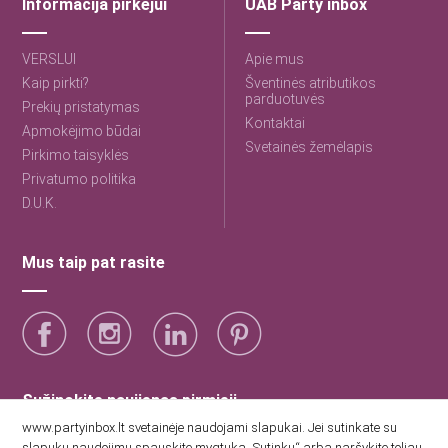
Informacija pirkėjui
UAB Party inbox
VERSLUI
Apie mus
Kaip pirkti?
Šventinės atributikos
parduotuvės
Prekių pristatymas
Kontaktai
Apmokėjimo būdai
Svetainės žemėlapis
Pirkimo taisyklės
Privatumo politika
D.U.K.
Mus taip pat rasite
Sužinokite naujienas pirmieji
www.partyinbox.lt svetainėje naudojami slapukai. Jei sutinkate su
slapukų naudojimu spauskite mygtuką „Sutinku“ arba naršykite toliau.