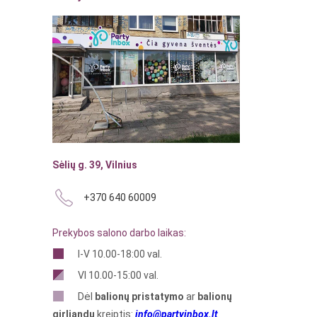
Sėlių g. 39, Vilnius
+370 640 60009
Prekybos salono darbo laikas:
I-V 10.00-18:00 val.
VI 10.00-15:00 val.
Dėl
balionų pristatymo
ar
balionų
girliandų
kreiptis:
info@partyinbox.lt