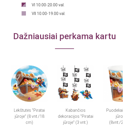
VI 10.00-20.00 val.
VII 10.00-19.00 val.
Dažniausiai perkama kartu
Lėkštutės "Piratai
Kabančios
Puodeliai "Pi
jūroje" (8 vnt./18
dekoracijos "Piratai
jūroje"
cm)
jūroje" (3 vnt.)
(8vnt./266