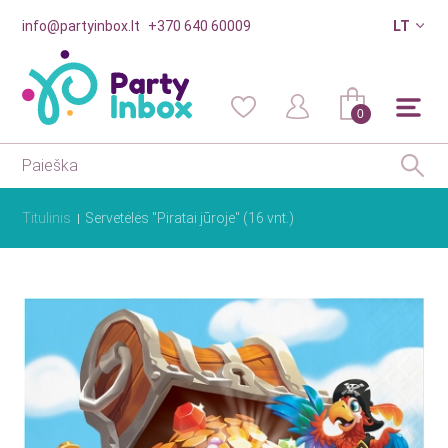
info@partyinbox.lt
+370 640 60009
LT
0
Titulinis
Servetėlės "Piratai jūroje" (16 vnt.)