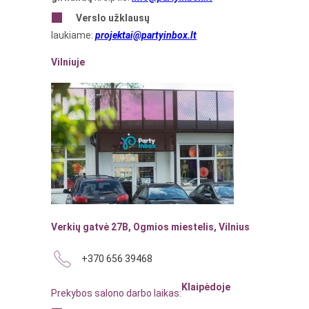
Verslo
užklausų
laukiame:
projektai@partyinbox.lt
Vilniuje
Verkių gatvė 27B, Ogmios miestelis, Vilnius
+370 656 39468
Klaipėdoje
Prekybos salono darbo laikas: