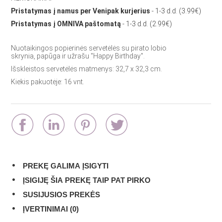
Pristatymas į namus per Venipak kurjerius
- 1-3 d.d. (3.99€)
Pristatymas į OMNIVA paštomatą
- 1-3 d.d. (2.99€)
Nuotaikingos popierinės servetėlės su pirato lobio
skrynia, papūga ir užrašu "Happy Birthday".
Išskleistos servetėlės matmenys: 32,7 x 32,3 cm.
Kiekis pakuotėje: 16 vnt.
PREKĘ GALIMA ĮSIGYTI
ĮSIGIJĘ ŠIA PREKĘ TAIP PAT PIRKO
SUSIJUSIOS PREKĖS
ĮVERTINIMAI (0)