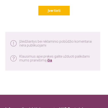
Įvertinti
Įžeidžiantys bei reklaminio pobūdžio komentarai
nėra publikuojami
Klausimus apie prekes galite užduoti palikdami
mums pranešimą
čia