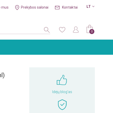
LT
e mus
Prekybos salonai
Kontaktai
0
l)
Idėjų blog'as