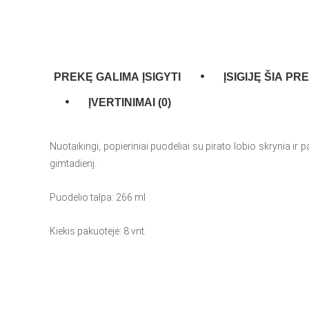
PREKĘ GALIMA ĮSIGYTI
ĮSIGIJĘ ŠIA PR
ĮVERTINIMAI (0)
Nuotaikingi, popieriniai puodeliai su pirato lobio skrynia ir p
gimtadienį.
Puodelio talpa: 266 ml
Kiekis pakuotėjė: 8 vnt.