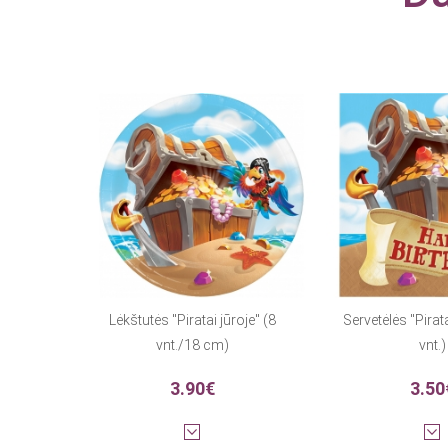
Lėkštutės "Piratai jūroje" (8
Servetėlės "Pirata
vnt./18 cm)
vnt.)
3.90€
3.50