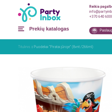
Reikia pagal
info@partyinb
+370 640 600
Prekių katalogas
Paslau
Titulinis
Puodeliai "Piratai jūroje" (8vnt./266ml)