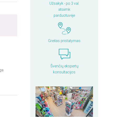
Užsakyk - po 3 val.
atsiimk
parduotuvėje
Greitas pristatymas
Švenčių ekspertų
ūga.
konsultacijos