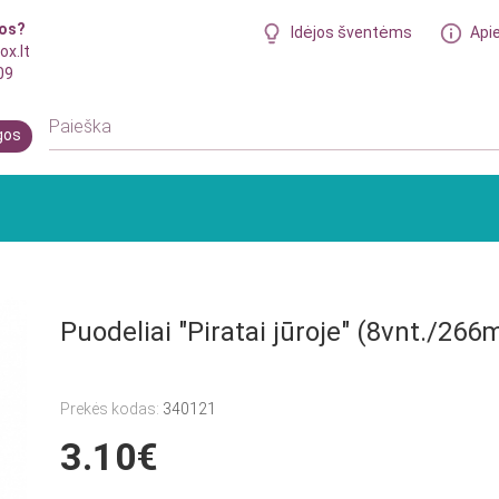
bos?
Idėjos šventėms
Api
ox.lt
09
gos
Puodeliai "Piratai jūroje" (8vnt./266m
Prekės kodas:
340121
3.10€