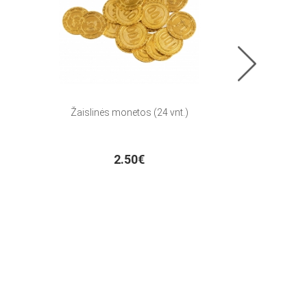
Žaislinės monetos (24 vnt.)
Puodeliai "Kauk
2.50€