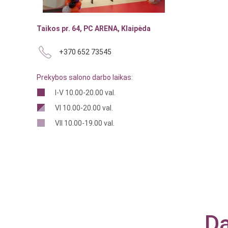
Taikos pr. 64, PC ARENA, Klaipėda
+370 652 73545
Prekybos salono darbo laikas:
I-V 10.00-20.00 val.
VI 10.00-20.00 val.
VII 10.00-19.00 val.
Da