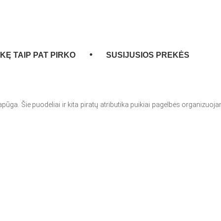
EKĘ TAIP PAT PIRKO
SUSIJUSIOS PREKĖS
apūga. Šie puodeliai ir kita piratų atributika puikiai pagelbės organizuoja