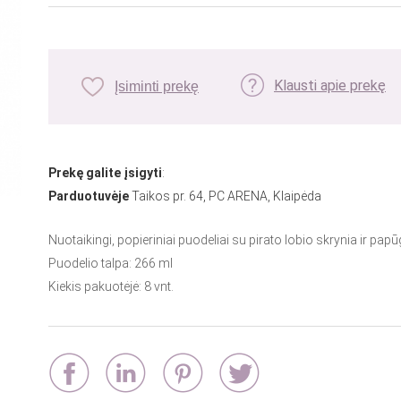
Klausti apie prekę
Įsiminti prekę
Prekę galite įsigyti
:
Parduotuvėje
Taikos pr. 64, PC ARENA, Klaipėda
Nuotaikingi, popieriniai puodeliai su pirato lobio skrynia ir pap
Puodelio talpa: 266 ml
Kiekis pakuotėjė: 8 vnt.