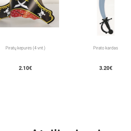
Piratų kepurės (4 vnt.)
Pirato kardas
2.10€
3.20€