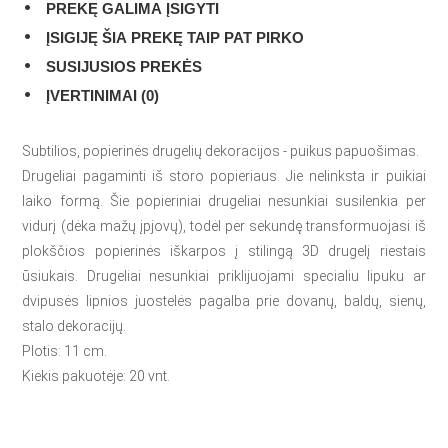
PREKĘ GALIMA ĮSIGYTI
ĮSIGIJĘ ŠIA PREKĘ TAIP PAT PIRKO
SUSIJUSIOS PREKĖS
ĮVERTINIMAI (0)
Subtilios, popierinės drugelių dekoracijos - puikus papuošimas.
Drugeliai pagaminti iš storo popieriaus. Jie nelinksta ir puikiai
laiko formą. Šie popieriniai drugeliai nesunkiai susilenkia per
vidurį (dėka mažų įpjovų), todėl per sekundę transformuojasi iš
plokščios popierinės iškarpos į stilingą 3D drugelį riestais
ūsiukais. Drugeliai nesunkiai priklijuojami specialiu lipuku ar
dvipusės lipnios juostelės pagalba prie dovanų, baldų, sienų,
stalo dekoracijų.
Plotis: 11 cm.
Kiekis pakuotėje: 20 vnt.