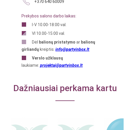
+370 640 60009
Prekybos salono darbo laikas:
I-V 10.00-18:00 val.
VI 10.00-15:00 val.
Dėl
balionų pristatymo
ar
balionų
girliandų
kreiptis:
info@partyinbox.lt
Verslo
užklausų
laukiame:
projektai@partyinbox.lt
Dažniausiai perkama kartu