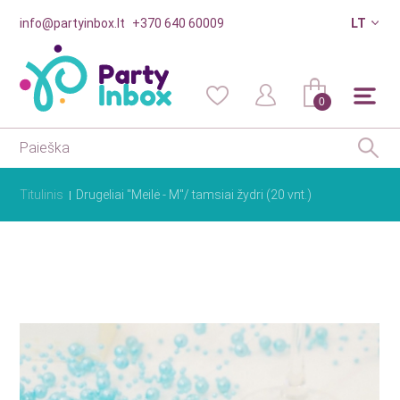
info@partyinbox.lt
+370 640 60009
LT
0
Titulinis
Drugeliai "Meilė - M"/ tamsiai žydri (20 vnt.)