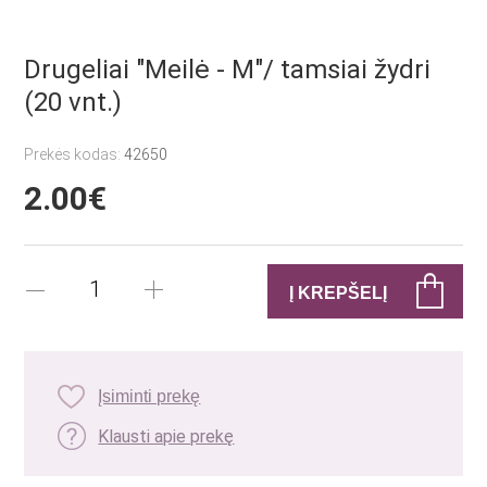
Drugeliai "Meilė - M"/ tamsiai žydri
(20 vnt.)
Prekės kodas:
42650
2.00€
Įsiminti prekę
Klausti apie prekę