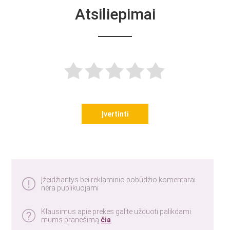
Atsiliepimai
Įvertinti
Įžeidžiantys bei reklaminio pobūdžio komentarai
nėra publikuojami
Klausimus apie prekes galite užduoti palikdami
mums pranešimą
čia