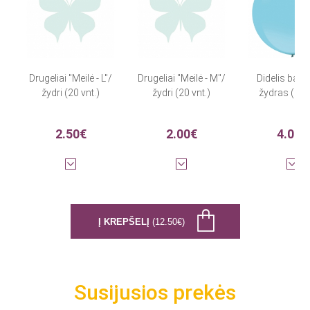
Drugeliai "Meilė - L"/
Drugeliai "Meilė - M"/
Didelis bali
žydri (20 vnt.)
žydri (20 vnt.)
žydras (61
2.50€
2.00€
4.00€
Į KREPŠELĮ
(12.50€)
Susijusios prekės