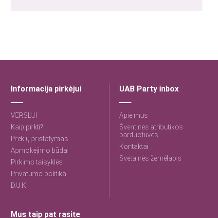
Informacija pirkėjui
UAB Party inbox
VERSLUI
Apie mus
Kaip pirkti?
Šventinės atributikos
parduotuvės
Prekių pristatymas
Kontaktai
Apmokėjimo būdai
Svetainės žemėlapis
Pirkimo taisyklės
Privatumo politika
D.U.K.
Mus taip pat rasite