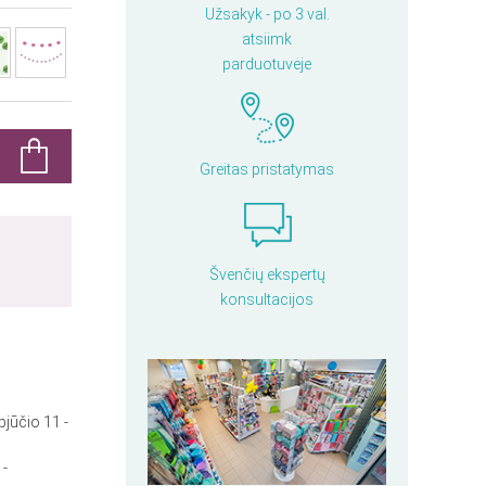
Užsakyk - po 3 val.
atsiimk
parduotuvėje
Greitas pristatymas
Švenčių ekspertų
konsultacijos
pjūčio 11 -
 -