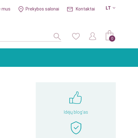
LT
e mus
Prekybos salonai
Kontaktai
0
Idėjų blog'as