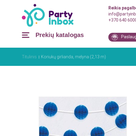
Reikia pagal
info@partyinb
+370 640 600
Prekių katalogas
Paslau
Titulinis
Koriukų girlianda, mėlyna (2,13 m)