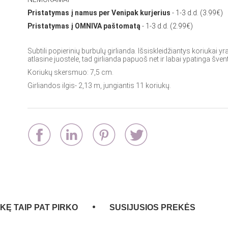
Pristatymas į namus per Venipak kurjerius
- 1-3 d.d. (3.99€)
Pristatymas į OMNIVA paštomatą
- 1-3 d.d. (2.99€)
Subtili popierinių burbulų girlianda. Išsiskleidžiantys koriukai yr
atlasine juostele, tad girlianda papuoš net ir labai ypatinga šven
Koriukų skersmuo: 7,5 cm.
Girliandos ilgis- 2,13 m, jungiantis 11 koriukų.
EKĘ TAIP PAT PIRKO
SUSIJUSIOS PREKĖS