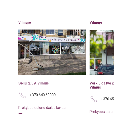
Vilniuje
Vilniuje
Sėlių g. 39, Vilnius
Verkių gatvė 2
Vilnius
+370 640 60009
+370 65
Prekybos salono darbo laikas:
Prekybos salon