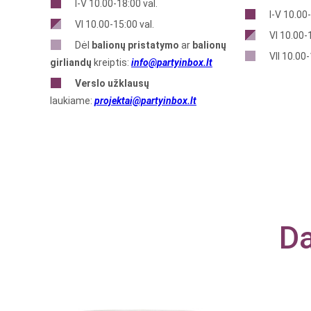
I-V 10.00-18:00 val.
I-V 10.00-
VI 10.00-15:00 val.
VI 10.00-1
Dėl
balionų pristatymo
ar
balionų
VII 10.00-
girliandų
kreiptis:
info@partyinbox.lt
Verslo
užklausų
laukiame:
projektai@partyinbox.lt
Da