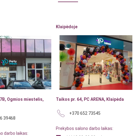
Klaipėdoje
7B, Ogmios miestelis,
Taikos pr. 64, PC ARENA, Klaipėda
+370 652 73545
6 39468
Prekybos salono darbo laikas:
o darbo laikas: