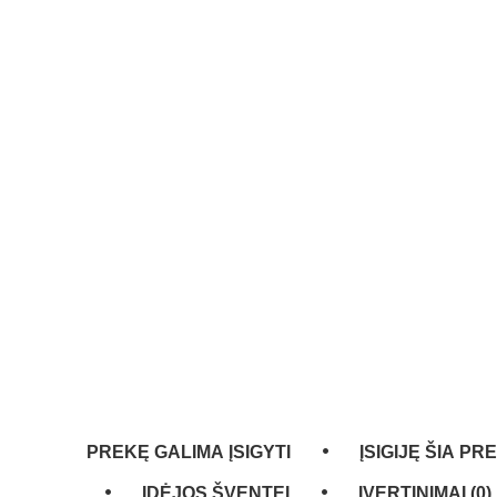
PREKĘ GALIMA ĮSIGYTI
ĮSIGIJĘ ŠIA PR
IDĖJOS ŠVENTEI
ĮVERTINIMAI (0)