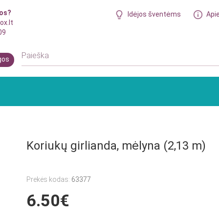
bos?
Idėjos šventėms
Api
ox.lt
09
gos
Koriukų girlianda, mėlyna (2,13 m)
Prekės kodas:
63377
6.50€