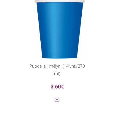
Puodeliai , mėlyni (14 vnt./270
ml)
3.60€