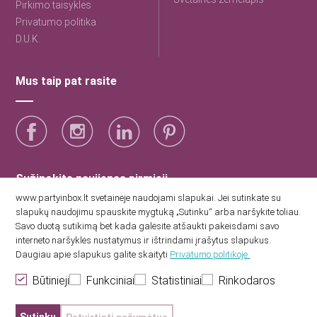
Pirkimo taisyklės
Privatumo politika
D.U.K.
Mus taip pat rasite
Sužinokite naujienas pirmieji
www.partyinbox.lt svetainėje naudojami slapukai. Jei sutinkate su
slapukų naudojimu spauskite mygtuką „Sutinku“ arba naršykite toliau.
Sutinku su Party Inbox privatumo politika.
Savo duotą sutikimą bet kada galėsite atšaukti pakeisdami savo
interneto naršyklės nustatymus ir ištrindami įrašytus slapukus.
Daugiau apie slapukus galite skaityti
Privatumo politikoje.
Būtinieji
Funkciniai
Statistiniai
Rinkodaros