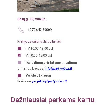
Sėlių g. 39, Vilnius
+370 640 60009
Prekybos salono darbo laikas:
I-V 10.00-18:00 val.
VI 10.00-15:00 val.
Dėl
balionų pristatymo
ar
balionų
girliandų
kreiptis:
info@partyinbox.lt
Verslo
užklausų
laukiame:
projektai@partyinbox.lt
Dažniausiai perkama kartu