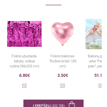
Folinė užuolaida-
Folinis balionas
Balionų girli
lietutis, ryškiai
"Rožinė širdis" (45
arka "Pasid
rožinė (90x250 cm)
cm)
pats", persik
rožinio au
6.80€
3.50€
51.90
spalvos (
balionų
Į KREPŠELĮ
(102.70€)