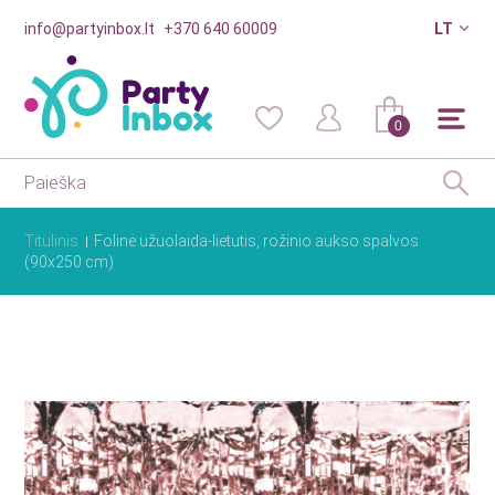
info@partyinbox.lt
+370 640 60009
LT
0
Titulinis
Folinė užuolaida-lietutis, rožinio aukso spalvos
(90x250 cm)