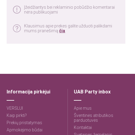
Įžeidžiantys bei reklaminio pobūdžio komentarai
nėra publikuojami
Klausimus apie prekes galite užduoti palikdami
mums pranešimą
čia
Informacija pirkėjui
UAB Party inbox
VERSLUI
Apie mus
Kaip pirkti?
Šventinės atributikos
parduotuvės
Prekių pristatymas
Kontaktai
Apmokėjimo būdai
Svetainės žemėlapis