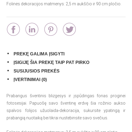
Folinės dekoracijos matmenys: 2,5 m aukščio ir 90 cm pločio.
PREKĘ GALIMA ĮSIGYTI
ĮSIGIJĘ ŠIA PREKĘ TAIP PAT PIRKO
SUSIJUSIOS PREKĖS
ĮVERTINIMAI (0)
Prabangus šventinis blizgesys ir įspūdingas fonas proginei
fotosesijai. Papuošę savo šventinę erdvę šia rožinio aukso
spalvos folijos užuolaida-dekoracija, sukursite ypatingą ir
prabangią nuotaiką bei tikrai nustebinsite savo svečius.