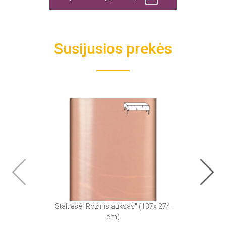
Susijusios prekės
Staltiesė "Rožinis auksas" (137x 274
S
cm)