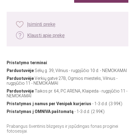
Įsiminti prekę
Klausti apie prekę
Pristatymo terminai
:
Parduotuvėje
Sėlių g. 39, Vilnius - rugpjūčio 10 d. - NEMOKAMAI
Parduotuvėje
Verkių gatvė 27B, Ogmios miestelis, Vilnius -
rugpjūčio 11 - NEMOKAMAI
Parduotuvėje
Taikos pr. 64, PC ARENA, Klaipėda - rugpjūčio 11 -
NEMOKAMAI
Pristatymas į namus per Venipak kurjerius
- 1-3 d.d. (3.99€)
Pristatymas į OMNIVA paštomatą
- 1-3 d.d. (2.99€)
Prabangus šventinis blizgesys ir įspūdingas fonas proginei
fotosesijai.