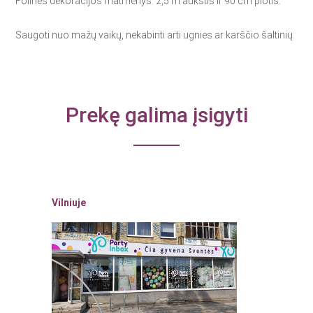
Folinės dekoracijos matmenys: 2,5 m aukštis ir 90 cm plotis.
Saugoti nuo mažų vaikų, nekabinti arti ugnies ar karščio šaltinių.
Prekę galima įsigyti
Vilniuje