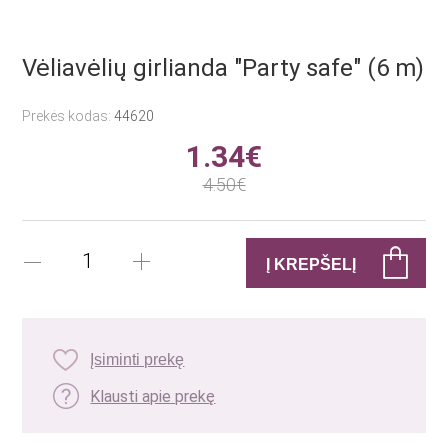
Vėliavėlių girlianda "Party safe" (6 m)
Prekės kodas:
44620
1.34€
4.50€
Įsiminti prekę
Klausti apie prekę