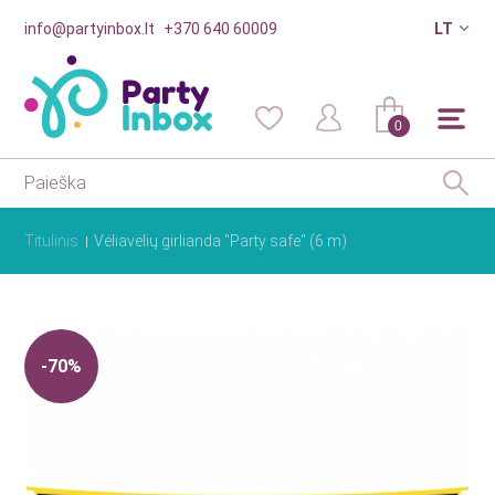
info@partyinbox.lt
+370 640 60009
LT
0
Titulinis
Vėliavėlių girlianda "Party safe" (6 m)
-70%