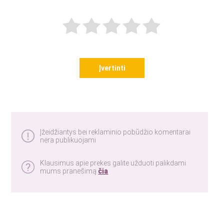
Įvertinti
Įžeidžiantys bei reklaminio pobūdžio komentarai
nėra publikuojami
Klausimus apie prekes galite užduoti palikdami
mums pranešimą
čia