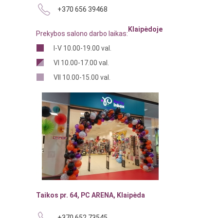
+370 656 39468
Klaipėdoje
Prekybos salono darbo laikas:
I-V 10.00-19.00 val.
VI 10.00-17.00 val.
VII 10.00-15.00 val.
Taikos pr. 64, PC ARENA, Klaipėda
+370 652 73545