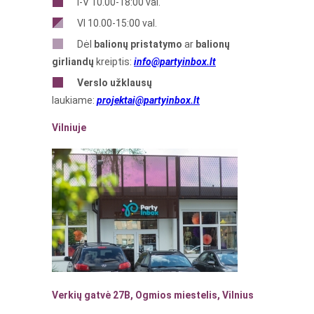
I-V 10.00-18:00 val.
VI 10.00-15:00 val.
Dėl
balionų pristatymo
ar
balionų
girliandų
kreiptis:
info@partyinbox.lt
Verslo
užklausų
laukiame:
projektai@partyinbox.lt
Vilniuje
Verkių gatvė 27B, Ogmios miestelis, Vilnius