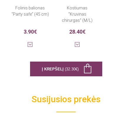
Folinis balionas
Kostiumas
"Party safe" (45 cm)
"Kruvinas
chirurgas" (M/L)
3.90€
28.40€
Į KREPŠELĮ
(32.30€)
Susijusios prekės