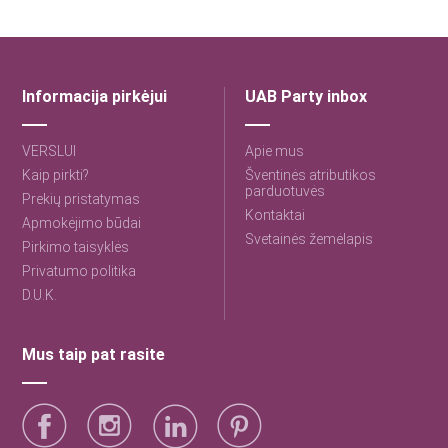
Informacija pirkėjui
UAB Party inbox
VERSLUI
Apie mus
Kaip pirkti?
Šventinės atributikos
parduotuvės
Prekių pristatymas
Kontaktai
Apmokėjimo būdai
Svetainės žemėlapis
Pirkimo taisyklės
Privatumo politika
D.U.K.
Mus taip pat rasite