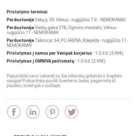
Pristatymo terminai
:
Parduotuvėje
Sėlių g. 39, Vilnius - rugpjūčio 7 d. - NEMOKAMAI
Parduotuvėje
Verkių gatvė 27B, Ogmios miestelis, Vilnius -
rugpjūčio 11 - NEMOKAMAI
Parduotuvėje
Taikos pr. 64, PC ARENA, Klaipėda - rugpjūčio 11 -
NEMOKAMAI
Pristatymas į namus per Venipak kurjerius
- 1-3 d.d. (3.99€)
Pristatymas į OMNIVA paštomatą
- 1-3 d.d. (2.99€)
Papuoškite savo vakarėlį su šia vėliavėlių girlianda ir švęskite
saugiai! Puikiai tinka puošti šventėms lauke, pagaminta iš
plastiko, todėl gali ir sušlapti.