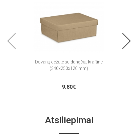
Dovanų dėžutė su dangčiu, kraftinė
Vėliav
(340x250x120 mm)
9.80€
Atsiliepimai