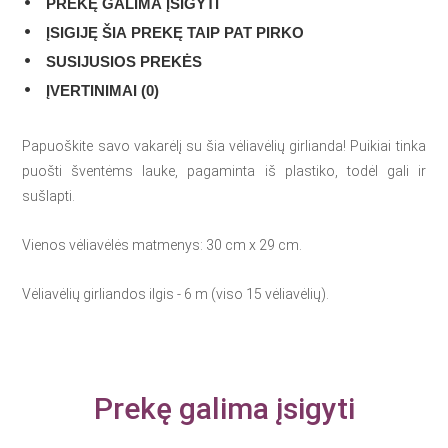
PREKĘ GALIMA ĮSIGYTI
ĮSIGIJĘ ŠIA PREKĘ TAIP PAT PIRKO
SUSIJUSIOS PREKĖS
ĮVERTINIMAI (0)
Papuoškite savo vakarėlį su šia vėliavėlių girlianda! Puikiai tinka
puošti šventėms lauke, pagaminta iš plastiko, todėl gali ir
sušlapti.
Vienos vėliavėlės matmenys: 30 cm x 29 cm.
Vėliavėlių girliandos ilgis - 6 m (viso 15 vėliavėlių).
Prekę galima įsigyti