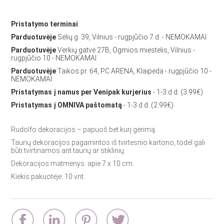
Pristatymo terminai
:
Parduotuvėje
Sėlių g. 39, Vilnius - rugpjūčio 7 d. - NEMOKAMAI
Parduotuvėje
Verkių gatvė 27B, Ogmios miestelis, Vilnius -
rugpjūčio 10 - NEMOKAMAI
Parduotuvėje
Taikos pr. 64, PC ARENA, Klaipėda - rugpjūčio 10 -
NEMOKAMAI
Pristatymas į namus per Venipak kurjerius
- 1-3 d.d. (3.99€)
Pristatymas į OMNIVA paštomatą
- 1-3 d.d. (2.99€)
Rudolfo dekoracijos – papuoš bet kurį gėrimą.
Taurių dekoracijos pagamintos iš tvirtesnio kartono, todėl gali
būti tvirtinamos ant taurių ar stiklinių.
Dekoracijos matmenys: apie 7 x 10 cm.
Kiekis pakuotėje: 10 vnt.