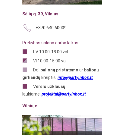
Sėlių g. 39, Vilnius
+370 640 60009
Prekybos salono darbo laikas:
I-V 10.00-18:00 val.
VI 10.00-15:00 val.
Dėl
balionų pristatymo
ar
balionų
girliandų
kreiptis:
info@partyinbox.lt
Verslo
užklausų
laukiame:
projektai@partyinbox.lt
Vilniuje