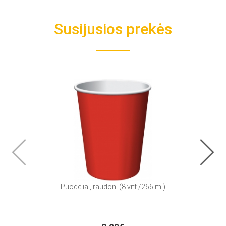
Susijusios prekės
Puodeliai, raudoni (8 vnt./266 ml)
Stal