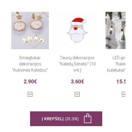
Smeigtukai-
Taurių dekoracijos
LED girlia
dekoracijos
"Kalėdų Senelis" (10
"Kalėdini
"Auksinės Kalėdos"
vnt.)
buteliukai" (
(20 vnt.)
x 110 cm
2.90€
3.60€
15.50
Į KREPŠELĮ
(28.20€)