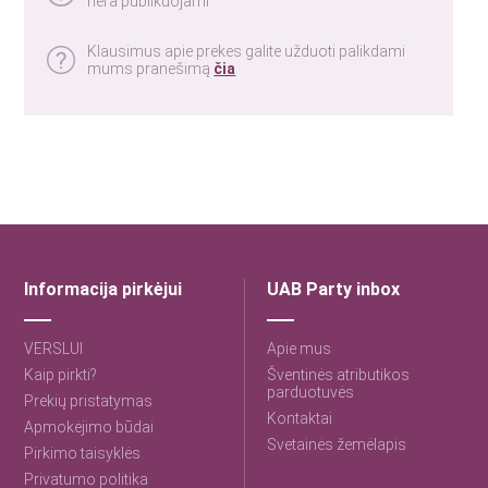
nėra publikuojami
Klausimus apie prekes galite užduoti palikdami
mums pranešimą
čia
Informacija pirkėjui
UAB Party inbox
VERSLUI
Apie mus
Kaip pirkti?
Šventinės atributikos
parduotuvės
Prekių pristatymas
Kontaktai
Apmokėjimo būdai
Svetainės žemėlapis
Pirkimo taisyklės
Privatumo politika