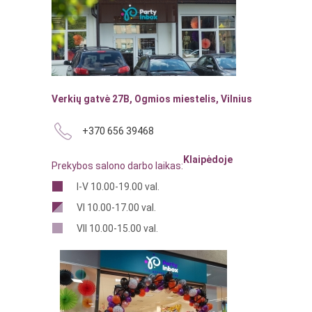
Verkių gatvė 27B, Ogmios miestelis, Vilnius
+370 656 39468
Klaipėdoje
Prekybos salono darbo laikas:
I-V 10.00-19.00 val.
VI 10.00-17.00 val.
VII 10.00-15.00 val.