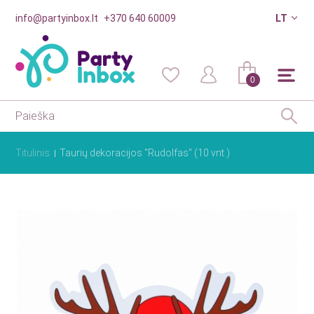
info@partyinbox.lt
+370 640 60009
LT
0
Titulinis
Taurių dekoracijos "Rudolfas" (10 vnt.)