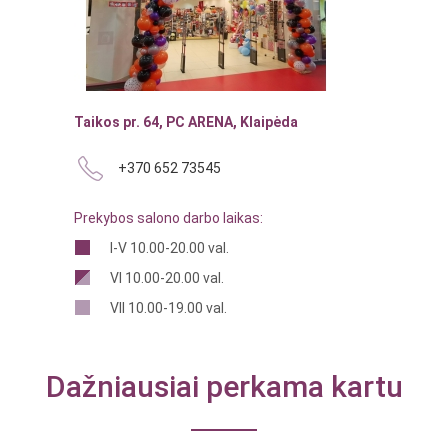
Taikos pr. 64, PC ARENA, Klaipėda
+370 652 73545
Prekybos salono darbo laikas:
I-V 10.00-20.00 val.
VI 10.00-20.00 val.
VII 10.00-19.00 val.
Dažniausiai perkama kartu