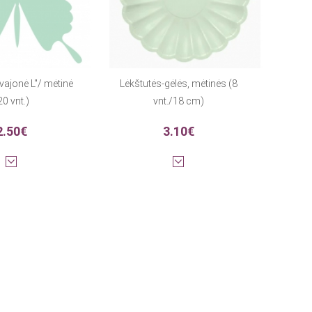
Svajonė L"/ mėtinė
Lėkštutės-gėlės, mėtinės (8
20 vnt.)
vnt./18 cm)
2.50€
3.10€