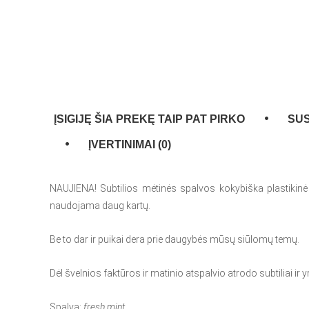
ĮSIGIJĘ ŠIA PREKĘ TAIP PAT PIRKO
SUS
ĮVERTINIMAI (0)
NAUJIENA! Subtilios mėtinės spalvos kokybiška plastikinė s
naudojama daug kartų.
Be to dar ir puikai dera prie daugybės mūsų siūlomų temų.
Dėl švelnios faktūros ir matinio atspalvio atrodo subtiliai ir
Spalva:
fresh mint