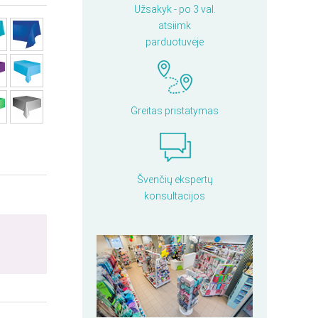
Užsakyk - po 3 val.
atsiimk
parduotuvėje
Greitas pristatymas
Švenčių ekspertų
konsultacijos