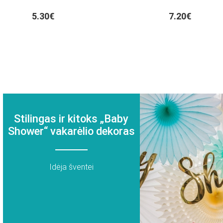
5.30€
7.20€
Stilingas ir kitoks „Baby
Shower“ vakarėlio dekoras
Idėja šventei