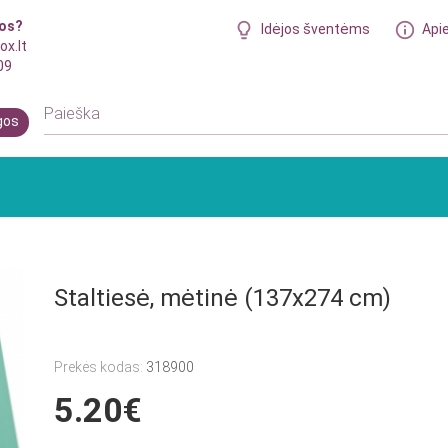
bos?
Idėjos šventėms
Api
ox.lt
09
gos
Staltiesė, mėtinė (137x274 cm)
Prekės kodas:
318900
5.20€