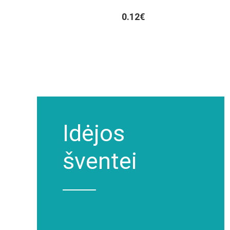
0.12€
Idėjos
šventei