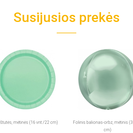
Susijusios prekės
štutės, mėtinės (16 vnt./22 cm)
Folinis balionas-orbz, mėtinis (
cm)