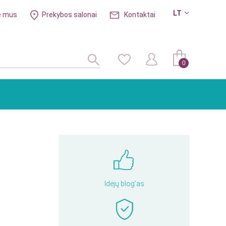
LT
e mus
Prekybos salonai
Kontaktai
0
Idėjų blog'as