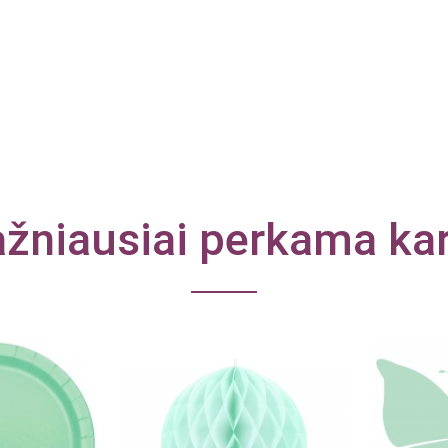
žniausiai perkama ka