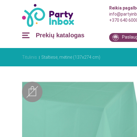
Reikia pagal
info@partyinb
+370 640 600
Prekių katalogas
Paslau
Titulinis
Staltiesė, mėtinė (137x274 cm)