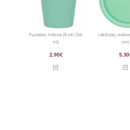
Puodeliai, mėtiniai (8 vnt./266
Lėkštutės, mėtinė
ml)
cm)
2.90€
5.30