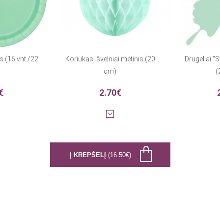
s (16 vnt./22
Koriukas, švelniai mėtinis (20
Drugeliai "
cm)
(
€
2.70€
Į KREPŠELĮ
(16.50€)