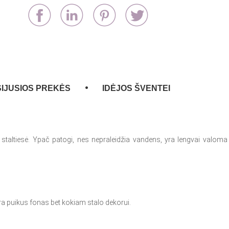
IJUSIOS PREKĖS
IDĖJOS ŠVENTEI
taltiesė. Ypač patogi, nes nepraleidžia vandens, yra lengvai valoma i
 yra puikus fonas bet kokiam stalo dekorui.