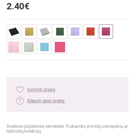
2.40€
Įsiminti prekę
Klausti apie prekę
Avietinės popierinės servetėlės. Puikiai tiks prie kitų vienspalvių ar
taškuotų kolekcijų.