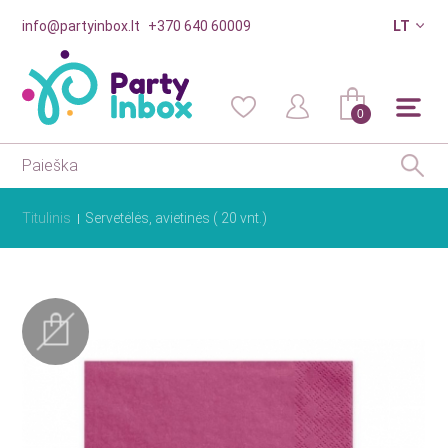
info@partyinbox.lt
+370 640 60009
LT
0
Titulinis
Servetėlės, avietinės ( 20 vnt.)