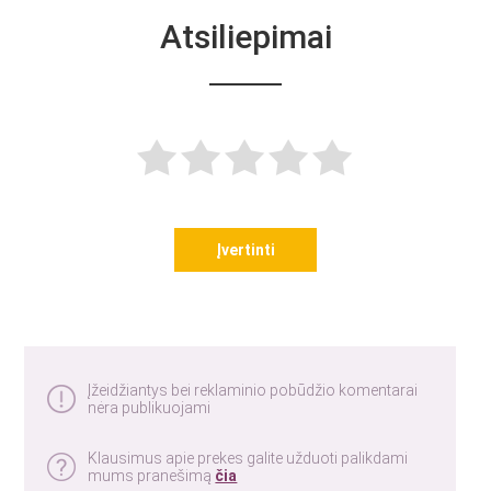
Atsiliepimai
Įvertinti
Įžeidžiantys bei reklaminio pobūdžio komentarai
nėra publikuojami
Klausimus apie prekes galite užduoti palikdami
mums pranešimą
čia