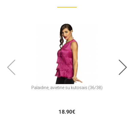
Palaidinė, avietinė su kutosais (36/38)
Fol
18.90€