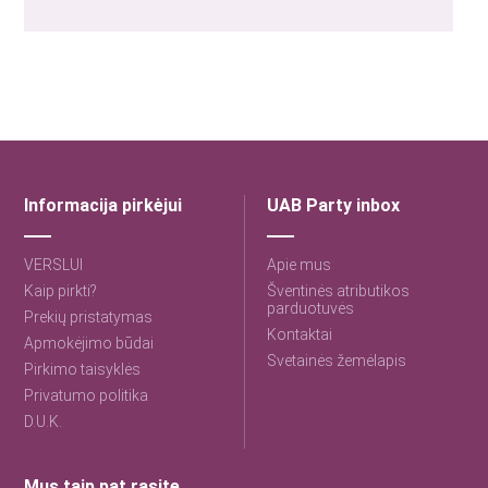
Informacija pirkėjui
UAB Party inbox
VERSLUI
Apie mus
Kaip pirkti?
Šventinės atributikos
parduotuvės
Prekių pristatymas
Kontaktai
Apmokėjimo būdai
Svetainės žemėlapis
Pirkimo taisyklės
Privatumo politika
D.U.K.
Mus taip pat rasite