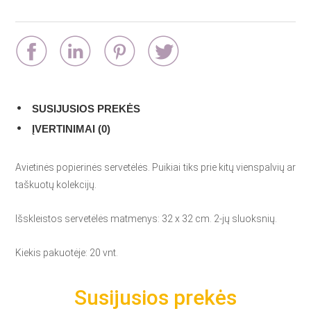
SUSIJUSIOS PREKĖS
ĮVERTINIMAI (0)
Avietinės popierinės servetėlės. Puikiai tiks prie kitų vienspalvių ar
taškuotų kolekcijų.
Išskleistos servetėlės matmenys: 32 x 32 cm. 2-jų sluoksnių.
Kiekis pakuotėje: 20 vnt.
Susijusios prekės