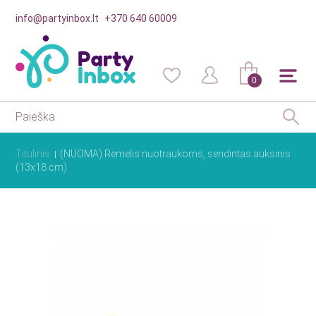
info@partyinbox.lt
+370 640 60009
0
Titulinis
(NUOMA) Rėmelis nuotraukoms, sendintas auksinis
(13x18 cm)