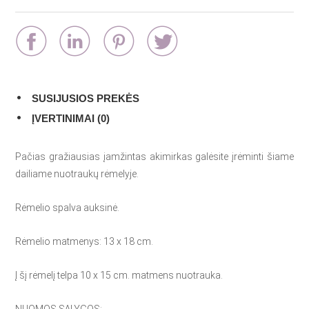
SUSIJUSIOS PREKĖS
ĮVERTINIMAI (0)
Pačias gražiausias įamžintas akimirkas galėsite įrėminti šiame
dailiame nuotraukų rėmelyje.
Rėmelio spalva auksinė.
Rėmelio matmenys: 13 x 18 cm.
Į šį rėmelį telpa 10 x 15 cm. matmens nuotrauka.