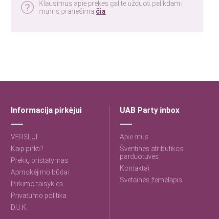
Klausimus apie prekes galite užduoti palikdami
mums pranešimą
čia
Informacija pirkėjui
UAB Party inbox
VERSLUI
Apie mus
Kaip pirkti?
Šventinės atributikos
parduotuvės
Prekių pristatymas
Kontaktai
Apmokėjimo būdai
Svetainės žemėlapis
Pirkimo taisyklės
Privatumo politika
D.U.K.