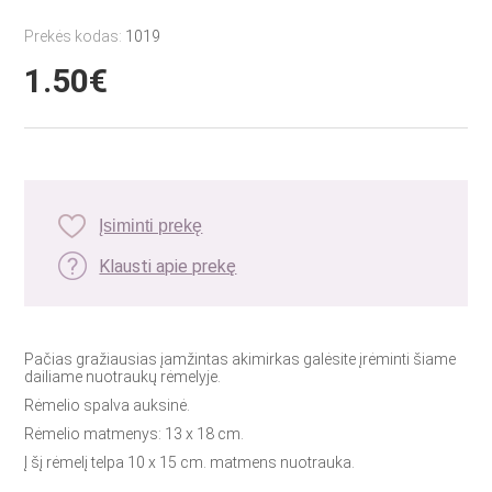
Prekės kodas:
1019
1.50€
Įsiminti prekę
Klausti apie prekę
Pačias gražiausias įamžintas akimirkas galėsite įrėminti šiame
dailiame nuotraukų rėmelyje.
Rėmelio spalva auksinė.
Rėmelio matmenys: 13 x 18 cm.
Į šį rėmelį telpa 10 x 15 cm. matmens nuotrauka.