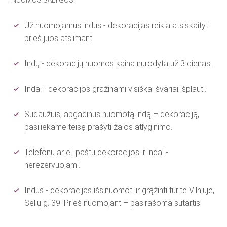
NUOMOS SĄLYGOS:
Už nuomojamus indus - dekoracijas reikia atsiskaityti
prieš juos atsiimant.
Indų - dekoracijų nuomos kaina nurodyta už 3 dienas.
Indai - dekoracijos grąžinami visiškai švariai išplauti.
Sudaužius, apgadinus nuomotą indą – dekoraciją,
pasiliekame teisę prašyti žalos atlyginimo.
Telefonu ar el. paštu dekoracijos ir indai -
nerezervuojami.
Indus - dekoracijas išsinuomoti ir grąžinti turite Vilniuje,
Sėlių g. 39. Prieš nuomojant – pasirašoma sutartis.