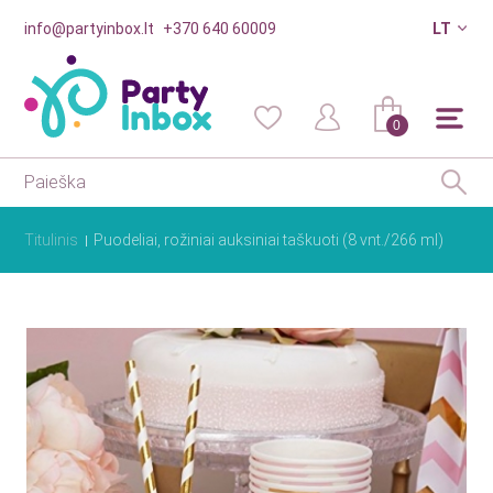
info@partyinbox.lt
+370 640 60009
LT
0
Titulinis
Puodeliai, rožiniai auksiniai taškuoti (8 vnt./266 ml)