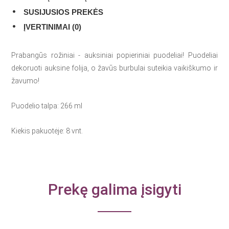
SUSIJUSIOS PREKĖS
ĮVERTINIMAI (0)
Prabangūs rožiniai - auksiniai popieriniai puodeliai! Puodeliai
dekoruoti auksine folija, o žavūs burbulai suteikia vaikiškumo ir
žavumo!
Puodelio talpa: 266 ml
Kiekis pakuotėje: 8 vnt.
Prekę galima įsigyti