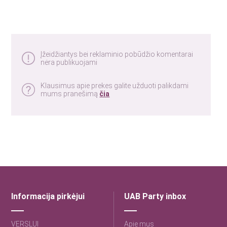
Įžeidžiantys bei reklaminio pobūdžio komentarai
nėra publikuojami
Klausimus apie prekes galite užduoti palikdami
mums pranešimą
čia
Informacija pirkėjui
UAB Party inbox
VERSLUI
Apie mus