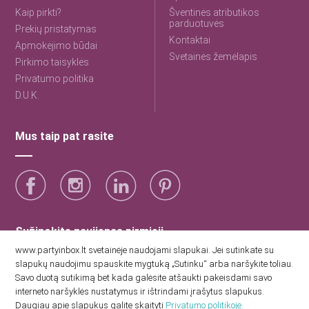
Kaip pirkti?
Šventinės atributikos
parduotuvės
Prekių pristatymas
Kontaktai
Apmokėjimo būdai
Svetainės žemėlapis
Pirkimo taisyklės
Privatumo politika
D.U.K.
Mus taip pat rasite
Sužinokite naujienas pirmieji
www.partyinbox.lt svetainėje naudojami slapukai. Jei sutinkate su
slapukų naudojimu spauskite mygtuką „Sutinku“ arba naršykite toliau.
Sutinku su Party Inbox privatumo politika.
Savo duotą sutikimą bet kada galėsite atšaukti pakeisdami savo
interneto naršyklės nustatymus ir ištrindami įrašytus slapukus.
Daugiau apie slapukus galite skaityti
Privatumo politikoje.