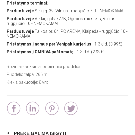
Pristatymo terminai
:
Parduotuvėje
Sėlių g. 39, Vilnius - rugpjūčio 7 d. - NEMOKAMAI
Parduotuvėje
Verkių gatvė 27B, Ogmios miestelis, Vilnius -
rugpjūčio 10 - NEMOKAMAI
Parduotuvėje
Taikos pr. 64, PC ARENA, Klaipėda - rugpjūčio 10 -
NEMOKAMAI
Pristatymas į namus per Venipak kurjerius
- 1-3 d.d. (3.99€)
Pristatymas į OMNIVA paštomatą
- 1-3 d.d. (2.99€)
Rožiniai - auksiniai popieriniai puodeliai.
Puodelio talpa: 266 ml
Kiekis pakuotėje: 8 vnt
PREKĘ GALIMA ĮSIGYTI