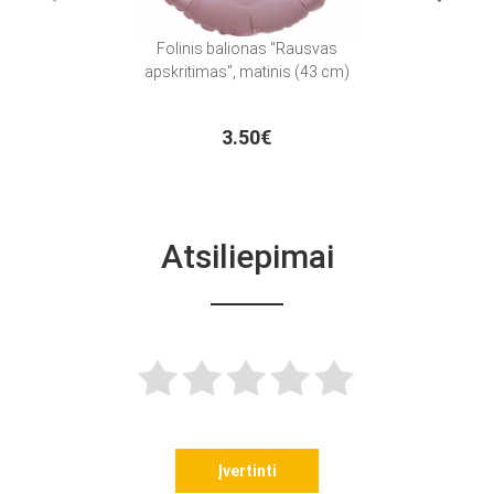
Folinis balionas "Rausvas
Kar
apskritimas", matinis (43 cm)
3.50€
Atsiliepimai
Įvertinti