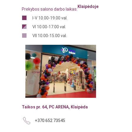
Klaipėdoje
Prekybos salono darbo laikas:
I-V 10.00-19.00 val.
VI 10.00-17.00 val.
VII 10.00-15.00 val.
Taikos pr. 64, PC ARENA, Klaipėda
+370 652 73545