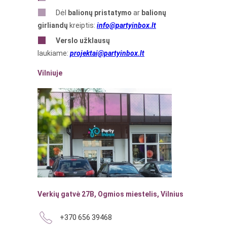
Dėl
balionų pristatymo
ar
balionų
girliandų
kreiptis:
info@partyinbox.lt
Verslo
užklausų
laukiame:
projektai@partyinbox.lt
Vilniuje
Verkių gatvė 27B, Ogmios miestelis, Vilnius
+370 656 39468