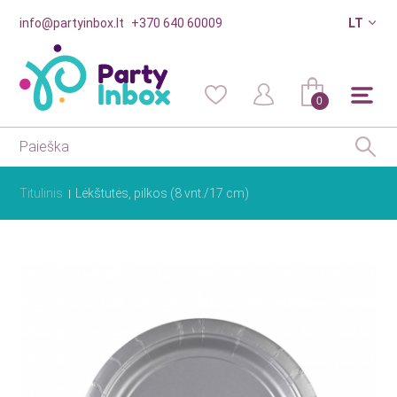
info@partyinbox.lt
+370 640 60009
LT
0
Titulinis
Lėkštutės, pilkos (8 vnt./17 cm)