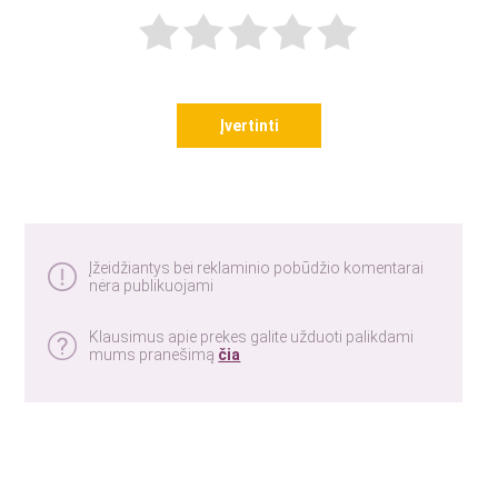
Įvertinti
Įžeidžiantys bei reklaminio pobūdžio komentarai
nėra publikuojami
Klausimus apie prekes galite užduoti palikdami
mums pranešimą
čia