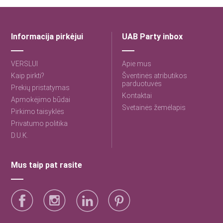
Informacija pirkėjui
UAB Party inbox
VERSLUI
Apie mus
Kaip pirkti?
Šventinės atributikos
parduotuvės
Prekių pristatymas
Kontaktai
Apmokėjimo būdai
Svetainės žemėlapis
Pirkimo taisyklės
Privatumo politika
D.U.K.
Mus taip pat rasite