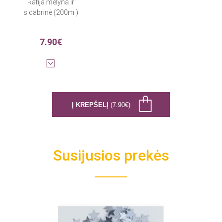
Rafija mėlyna ir
sidabrinė (200m.)
7.90€
Į KREPŠELĮ
(7.90€)
Susijusios prekės