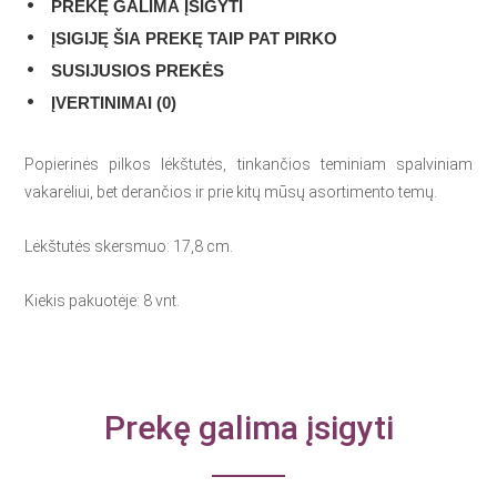
PREKĘ GALIMA ĮSIGYTI
ĮSIGIJĘ ŠIA PREKĘ TAIP PAT PIRKO
SUSIJUSIOS PREKĖS
ĮVERTINIMAI (0)
Popierinės pilkos lėkštutės, tinkančios teminiam spalviniam
vakarėliui, bet derančios ir prie kitų mūsų asortimento temų.
Lėkštutės skersmuo: 17,8 cm.
Kiekis pakuotėje: 8 vnt.
Prekę galima įsigyti