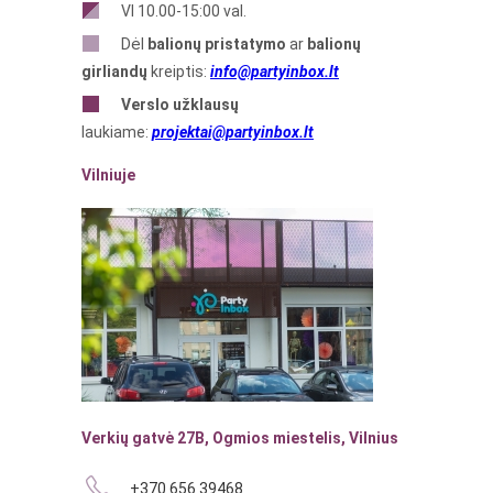
VI 10.00-15:00 val.
Dėl
balionų pristatymo
ar
balionų
girliandų
kreiptis:
info@partyinbox.lt
Verslo
užklausų
laukiame:
projektai@partyinbox.lt
Vilniuje
Verkių gatvė 27B, Ogmios miestelis, Vilnius
+370 656 39468