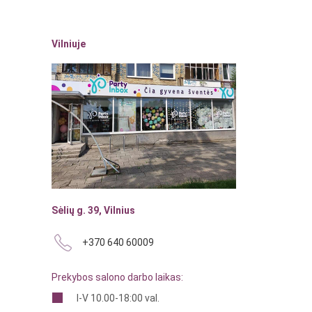
Vilniuje
Sėlių g. 39, Vilnius
+370 640 60009
Prekybos salono darbo laikas:
I-V 10.00-18:00 val.