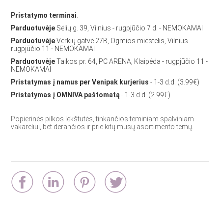
Pristatymo terminai
:
Parduotuvėje
Sėlių g. 39, Vilnius - rugpjūčio 7 d. - NEMOKAMAI
Parduotuvėje
Verkių gatvė 27B, Ogmios miestelis, Vilnius -
rugpjūčio 11 - NEMOKAMAI
Parduotuvėje
Taikos pr. 64, PC ARENA, Klaipėda - rugpjūčio 11 -
NEMOKAMAI
Pristatymas į namus per Venipak kurjerius
- 1-3 d.d. (3.99€)
Pristatymas į OMNIVA paštomatą
- 1-3 d.d. (2.99€)
Popierinės pilkos lėkštutės, tinkančios teminiam spalviniam
vakarėliui, bet derančios ir prie kitų mūsų asortimento temų.