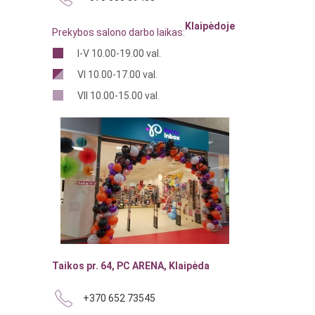
Klaipėdoje
Prekybos salono darbo laikas:
I-V 10.00-19.00 val.
VI 10.00-17.00 val.
VII 10.00-15.00 val.
Taikos pr. 64, PC ARENA, Klaipėda
+370 652 73545