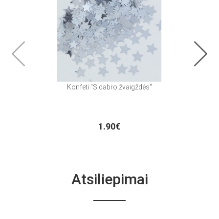
Konfeti "Sidabro žvaigždės"
Stal
1.90€
Atsiliepimai