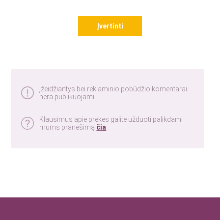
Įvertinti
Įžeidžiantys bei reklaminio pobūdžio komentarai
nėra publikuojami
Klausimus apie prekes galite užduoti palikdami
mums pranešimą
čia