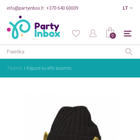
info@partyinbox.lt
+370 640 60009
LT
0
Titulinis
Kepurė su elfo ausimis