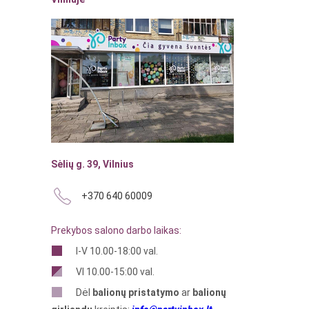
Sėlių g. 39, Vilnius
+370 640 60009
Prekybos salono darbo laikas:
I-V 10.00-18:00 val.
VI 10.00-15:00 val.
Dėl
balionų pristatymo
ar
balionų