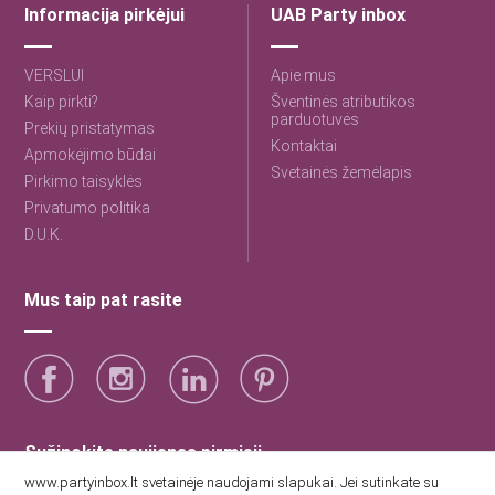
Informacija pirkėjui
UAB Party inbox
VERSLUI
Apie mus
Kaip pirkti?
Šventinės atributikos
parduotuvės
Prekių pristatymas
Kontaktai
Apmokėjimo būdai
Svetainės žemėlapis
Pirkimo taisyklės
Privatumo politika
D.U.K.
Mus taip pat rasite
Sužinokite naujienas pirmieji
www.partyinbox.lt svetainėje naudojami slapukai. Jei sutinkate su