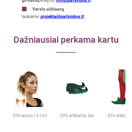
girliandų
kreiptis:
info@partyinbox.lt
Verslo
užklausų
laukiame:
projektai@partyinbox.lt
Dažniausiai perkama kartu
Elfo ausys ( 9 cm)
Elfo antbačiai, žali
Elfo antbačiai