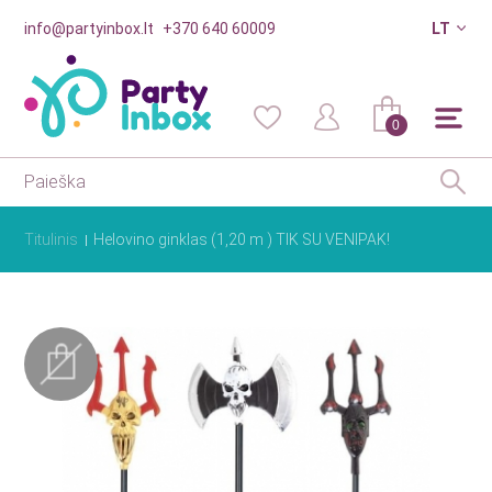
info@partyinbox.lt
+370 640 60009
LT
0
Titulinis
Helovino ginklas (1,20 m ) TIK SU VENIPAK!