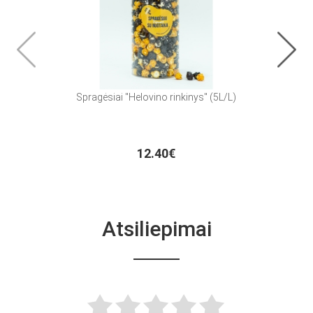
Spragėsiai "Helovino rinkinys" (5L/L)
Stalo
12.40€
Atsiliepimai