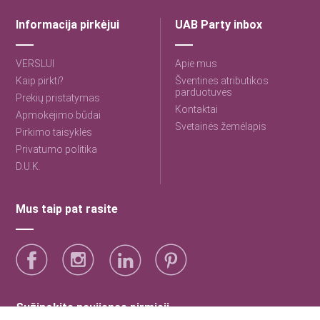
Informacija pirkėjui
UAB Party inbox
VERSLUI
Apie mus
Kaip pirkti?
Šventinės atributikos
parduotuvės
Prekių pristatymas
Kontaktai
Apmokėjimo būdai
Svetainės žemėlapis
Pirkimo taisyklės
Privatumo politika
D.U.K.
Mus taip pat rasite
Sužinokite naujienas pirmieji