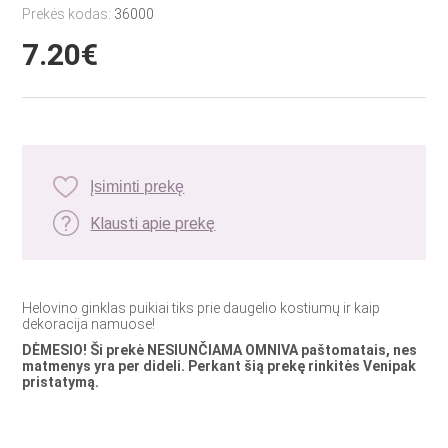
Prekės kodas:
36000
7.20€
Įsiminti prekę
Klausti apie prekę
Helovino ginklas puikiai tiks prie daugelio kostiumų ir kaip
dekoracija namuose!
DĖMESIO! Ši prekė NESIUNČIAMA OMNIVA paštomatais, nes
matmenys yra per dideli. Perkant šią prekę rinkitės Venipak
pristatymą.