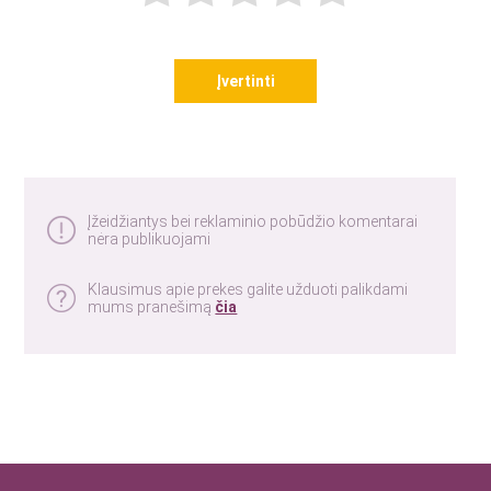
Įvertinti
Įžeidžiantys bei reklaminio pobūdžio komentarai
nėra publikuojami
Klausimus apie prekes galite užduoti palikdami
mums pranešimą
čia