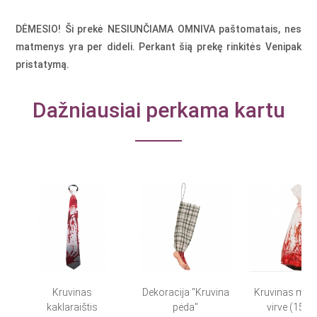
DĖMESIO! Ši prekė NESIUNČIAMA OMNIVA paštomatais, nes
matmenys yra per dideli. Perkant šią prekę rinkitės Venipak
pristatymą.
Dažniausiai perkama kartu
Kruvinas
Dekoracija "Kruvina
Kruvinas mai
kaklaraištis
pėda"
virve (150