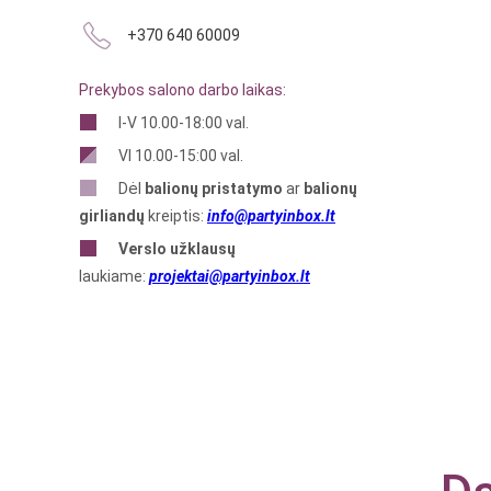
+370 640 60009
Prekybos salono darbo laikas:
I-V 10.00-18:00 val.
VI 10.00-15:00 val.
Dėl
balionų pristatymo
ar
balionų
girliandų
kreiptis:
info@partyinbox.lt
Verslo
užklausų
laukiame:
projektai@partyinbox.lt