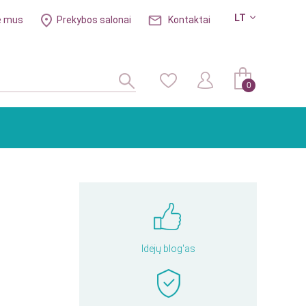
LT
e mus
Prekybos salonai
Kontaktai
0
Idėjų blog'as