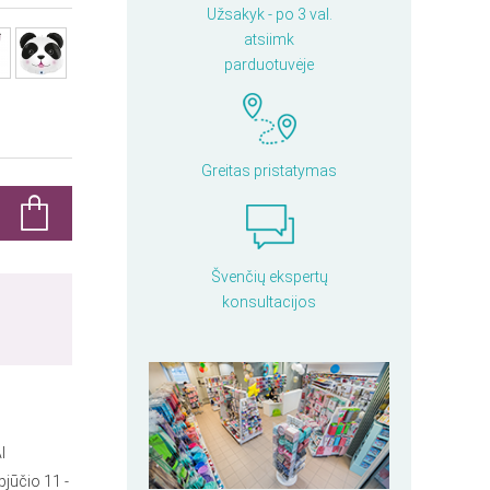
Užsakyk - po 3 val.
atsiimk
parduotuvėje
Greitas pristatymas
Švenčių ekspertų
konsultacijos
I
pjūčio 11 -