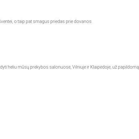
šventei, o taip pat smagus priedas prie dovanos.
ti heliu mūsų prekybos salonuose, Vilniuje ir Klaipėdoje, už papildom