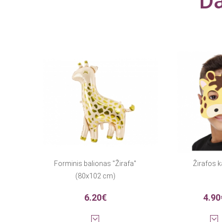
Da
Forminis balionas "Žirafa"
Žirafos 
(80x102 cm)
6.20€
4.90