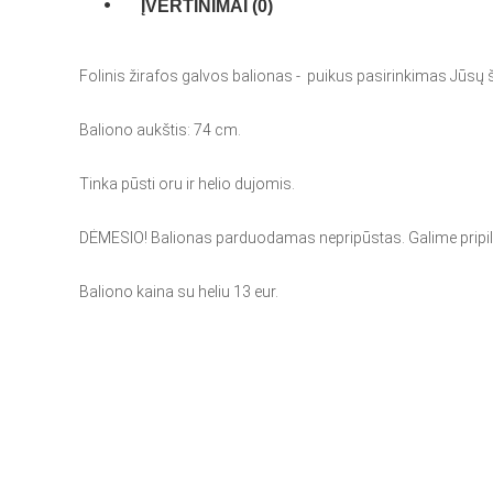
ĮVERTINIMAI (0)
Folinis žirafos galvos balionas - puikus pasirinkimas Jūsų 
Baliono aukštis: 74 cm.
Tinka pūsti oru ir helio dujomis.
DĖMESIO! Balionas parduodamas nepripūstas. Galime pripildy
Baliono kaina su heliu 13 eur.