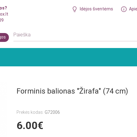
bos?
Idėjos šventėms
Api
ox.lt
09
gos
Forminis balionas "Žirafa" (74 cm)
Prekės kodas:
G72006
6.00€