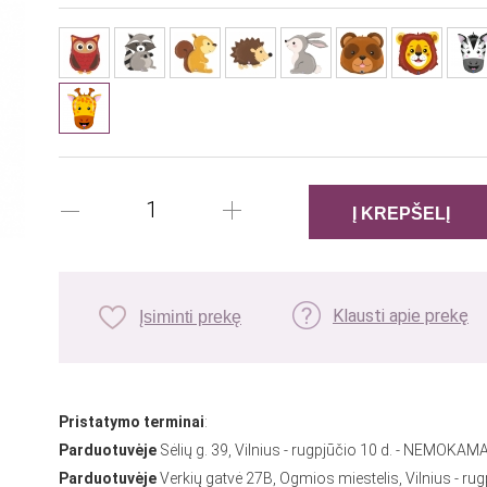
Klausti apie prekę
Įsiminti prekę
Pristatymo terminai
:
Parduotuvėje
Sėlių g. 39, Vilnius - rugpjūčio 10 d. - NEMOKAMA
Parduotuvėje
Verkių gatvė 27B, Ogmios miestelis, Vilnius - rug