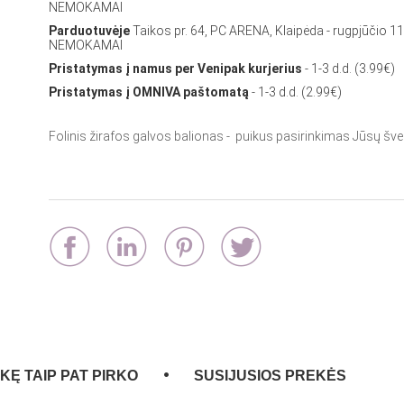
NEMOKAMAI
Parduotuvėje
Taikos pr. 64, PC ARENA, Klaipėda - rugpjūčio 11
NEMOKAMAI
Pristatymas į namus per Venipak kurjerius
- 1-3 d.d. (3.99€)
Pristatymas į OMNIVA paštomatą
- 1-3 d.d. (2.99€)
Folinis žirafos galvos balionas - puikus pasirinkimas Jūsų šven
EKĘ TAIP PAT PIRKO
SUSIJUSIOS PREKĖS