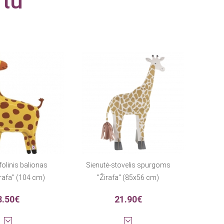
rtu
folinis balionas
Sienutė-stovelis spurgoms
irafa" (104 cm)
"Žirafa" (85x56 cm)
8.50€
21.90€