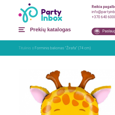
Reikia pagal
info@partyinb
+370 640 600
Prekių katalogas
Paslau
Titulinis
Forminis balionas "Žirafa" (74 cm)