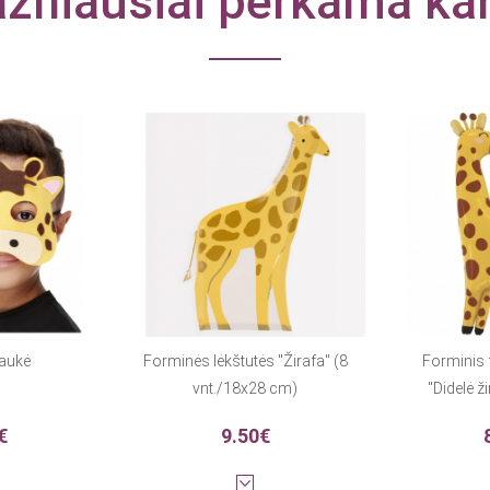
žniausiai perkama ka
kaukė
Forminės lėkštutės "Žirafa" (8
Forminis 
vnt./18x28 cm)
"Didelė ž
€
9.50€