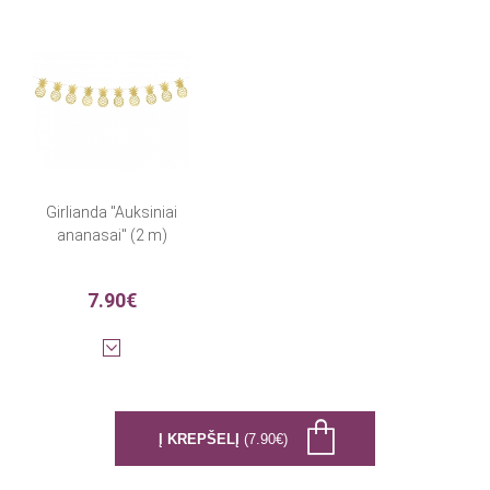
Girlianda "Auksiniai
ananasai" (2 m)
7.90€
Į KREPŠELĮ
(7.90€)