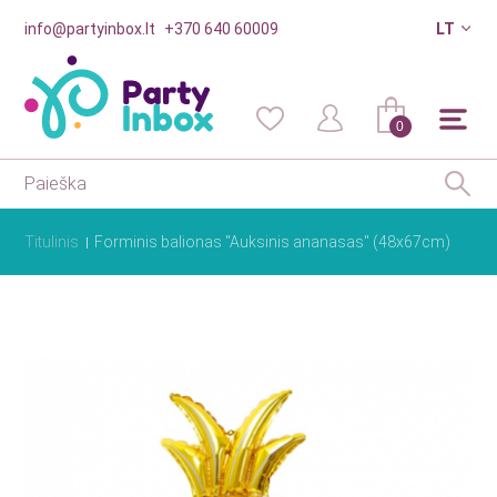
info@partyinbox.lt
+370 640 60009
LT
0
Titulinis
Forminis balionas "Auksinis ananasas" (48x67cm)