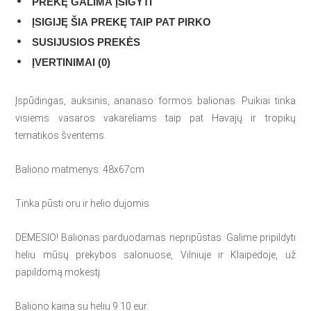
PREKĘ GALIMA ĮSIGYTI
ĮSIGIJĘ ŠIA PREKĘ TAIP PAT PIRKO
SUSIJUSIOS PREKĖS
ĮVERTINIMAI (0)
Įspūdingas, auksinis, ananaso formos balionas. Puikiai tinka
visiems vasaros vakarėliams taip pat Havajų ir tropikų
tematikos šventėms.
Baliono matmenys: 48x67cm
Tinka pūsti oru ir helio dujomis.
DĖMESIO! Balionas parduodamas nepripūstas. Galime pripildyti
heliu mūsų prekybos salonuose, Vilniuje ir Klaipėdoje, už
papildomą mokestį.
Baliono kaina su heliu 9.10 eur.