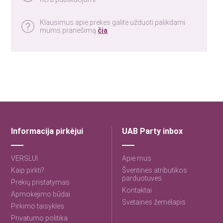
Klausimus apie prekes galite užduoti palikdami
mums pranešimą
čia
Informacija pirkėjui
UAB Party inbox
VERSLUI
Apie mus
Kaip pirkti?
Šventinės atributikos
parduotuvės
Prekių pristatymas
Kontaktai
Apmokėjimo būdai
Svetainės žemėlapis
Pirkimo taisyklės
Privatumo politika