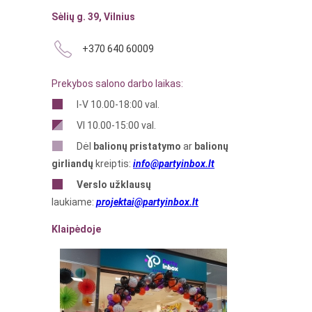
Sėlių g. 39, Vilnius
+370 640 60009
Prekybos salono darbo laikas:
I-V 10.00-18:00 val.
VI 10.00-15:00 val.
Dėl
balionų pristatymo
ar
balionų
girliandų
kreiptis:
info@partyinbox.lt
Verslo
užklausų
laukiame:
projektai@partyinbox.lt
Klaipėdoje