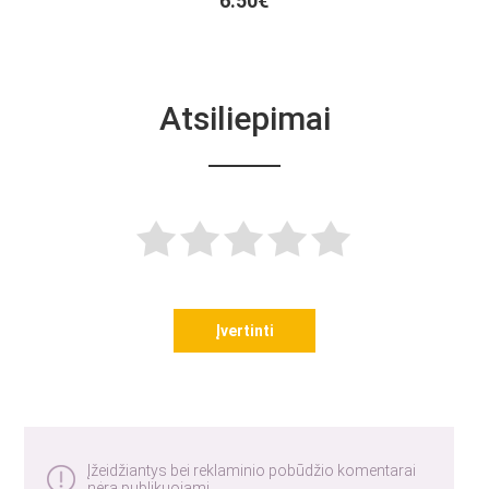
6.50€
Atsiliepimai
Įvertinti
Įžeidžiantys bei reklaminio pobūdžio komentarai
nėra publikuojami