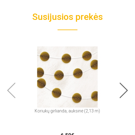
Susijusios prekės
Koriukų girlianda, auksinė (2,13 m)
S