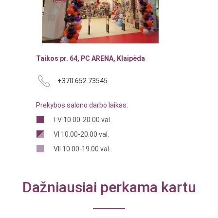
Taikos pr. 64, PC ARENA, Klaipėda
+370 652 73545
Prekybos salono darbo laikas:
I-V 10.00-20.00 val.
VI 10.00-20.00 val.
VII 10.00-19.00 val.
Dažniausiai perkama kartu