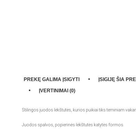
PREKĘ GALIMA ĮSIGYTI
ĮSIGIJĘ ŠIA PR
ĮVERTINIMAI (0)
Stilingos juodos lėkštutės, kurios puikiai tiks teminiam vakarė
Juodos spalvos, popierinės lėkštutės katytės formos.