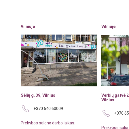
Vilniuje
Vilniuje
Sėlių g. 39, Vilnius
Verkių gatvė 2
Vilnius
+370 640 60009
+370 65
Prekybos salono darbo laikas:
Prekybos salon