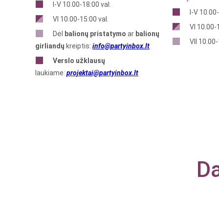
I-V 10.00-18:00 val.
I-V 10.00-
VI 10.00-15:00 val.
VI 10.00-1
Dėl
balionų pristatymo
ar
balionų
VII 10.00-
girliandų
kreiptis:
info@partyinbox.lt
Verslo
užklausų
laukiame:
projektai@partyinbox.lt
Da