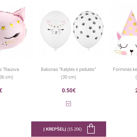
as "Rausva
Balionas "Katytės ir pėdutės"
Forminės kep
x36 cm)
(30 cm)
(
€
0.50€
Į KREPŠELĮ
(15.20€)