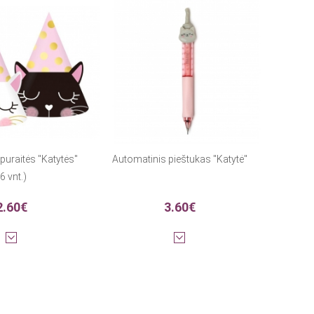
uraitės "Katytės"
Automatinis pieštukas "Katytė"
6 vnt.)
2.60€
3.60€