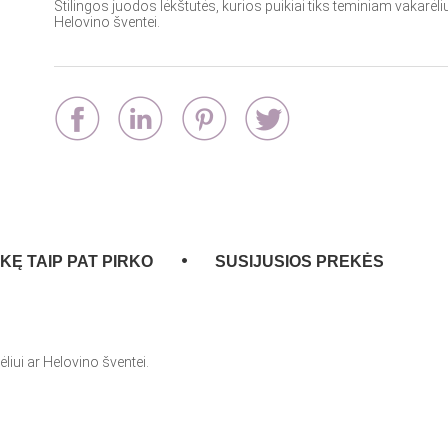
Stilingos juodos lėkštutės, kurios puikiai tiks teminiam vakarėliu
Helovino šventei.
EKĘ TAIP PAT PIRKO
SUSIJUSIOS PREKĖS
liui ar Helovino šventei.