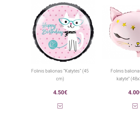
Folinis balionas "Katytės" (45
Folinis balion
cm)
katytė" (48
4.50€
4.00