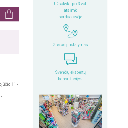
Užsakyk - po 3 val.
atsiimk
parduotuvėje
Greitas pristatymas
Švenčių ekspertų
I
konsultacijos
pjūčio 11 -
 -