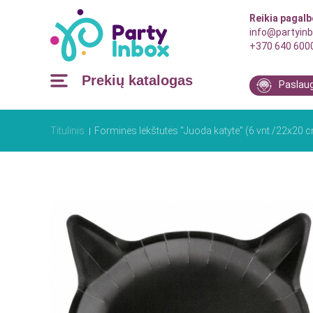
Reikia pagal
info@partyinb
+370 640 600
Prekių katalogas
Paslau
Titulinis
Forminės lėkštutės "Juoda katytė" (6 vnt./22x20 c