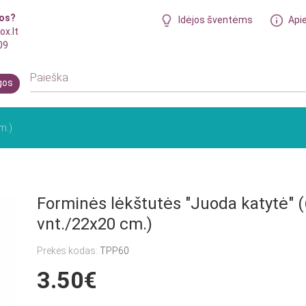
bos?
Idėjos šventėms
Api
ox.lt
09
gos
m.)
Forminės lėkštutės "Juoda katytė" (
vnt./22x20 cm.)
Prekės kodas:
TPP60
3.50€