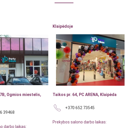
Klaipėdoje
7B, Ogmios miestelis,
Taikos pr. 64, PC ARENA, Klaipėda
+370 652 73545
6 39468
Prekybos salono darbo laikas:
o darbo laikas: