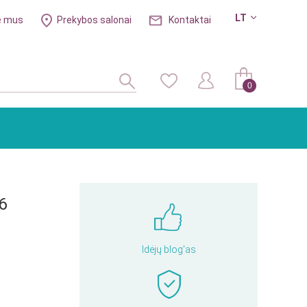
LT
e mus
Prekybos salonai
Kontaktai
0
6
Idėjų blog'as