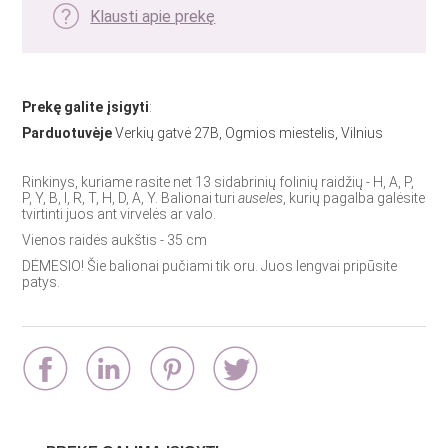
Klausti apie prekę
Prekę galite įsigyti
:
Parduotuvėje
Verkių gatvė 27B, Ogmios miestelis, Vilnius
Rinkinys, kuriame rasite net 13 sidabrinių folinių raidžių - H, A, P,
P, Y, B, I, R, T, H, D, A, Y. Balionai turi
auseles
, kurių pagalba galėsite
tvirtinti juos ant virvelės ar valo.
Vienos raidės aukštis - 35 cm
DĖMESIO! Šie balionai pučiami tik oru. Juos lengvai pripūsite
patys.