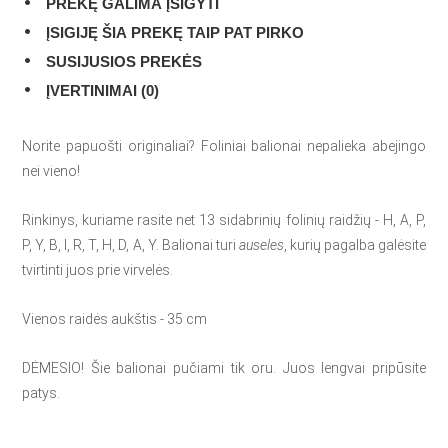
PREKĘ GALIMA ĮSIGYTI
ĮSIGIJĘ ŠIA PREKĘ TAIP PAT PIRKO
SUSIJUSIOS PREKĖS
ĮVERTINIMAI (0)
Norite papuošti originaliai? Foliniai balionai nepalieka abejingo
nei vieno!
Rinkinys, kuriame rasite net 13 sidabrinių folinių raidžių - H, A, P,
P, Y, B, I, R, T, H, D, A, Y. Balionai turi
auseles
, kurių pagalba galėsite
tvirtinti juos prie virvelės.
Vienos raidės aukštis - 35 cm
DĖMESIO! Šie balionai pučiami tik oru. Juos lengvai pripūsite
patys.