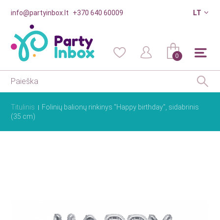
info@partyinbox.lt
+370 640 60009
LT
0
Titulinis
Folinių balionų rinkinys "Happy birthday", sidabrinis
(35 cm)