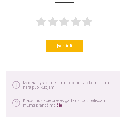
Įvertinti
Įžeidžiantys bei reklaminio pobūdžio komentarai
nėra publikuojami
Klausimus apie prekes galite užduoti palikdami
mums pranešimą
čia