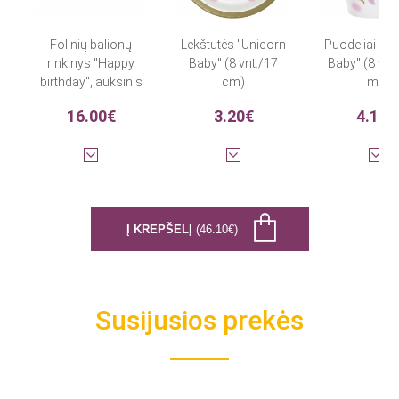
Folinių balionų
Lėkštutės "Unicorn
Puodeliai "U
rinkinys "Happy
Baby" (8 vnt./17
Baby" (8 vnt
birthday", auksinis
cm)
ml)
(35 cm)
16.00€
3.20€
4.10€
Į KREPŠELĮ
(46.10€)
Susijusios prekės