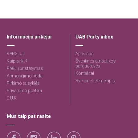
Informacija pirkėjui
UAB Party inbox
VERSLUI
Apie mus
Kaip pirkti?
Šventinės atributikos
parduotuvės
Prekių pristatymas
Kontaktai
Apmokėjimo būdai
Svetainės žemėlapis
Pirkimo taisyklės
Privatumo politika
D.U.K.
Mus taip pat rasite