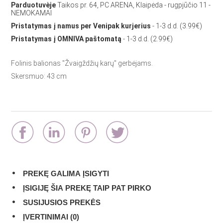
Parduotuvėje
Taikos pr. 64, PC ARENA, Klaipėda - rugpjūčio 11 -
NEMOKAMAI
Pristatymas į namus per Venipak kurjerius
- 1-3 d.d. (3.99€)
Pristatymas į OMNIVA paštomatą
- 1-3 d.d. (2.99€)
Folinis balionas "Žvaigždžių karų" gerbėjams.
Skersmuo: 43 cm
PREKĘ GALIMA ĮSIGYTI
ĮSIGIJĘ ŠIA PREKĘ TAIP PAT PIRKO
SUSIJUSIOS PREKĖS
ĮVERTINIMAI (0)