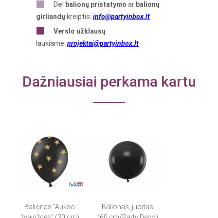
Dėl
balionų pristatymo
ar
balionų
girliandų
kreiptis:
info@partyinbox.lt
Verslo
užklausų
laukiame:
projektai@partyinbox.lt
Dažniausiai perkama kartu
Balionas "Aukso
Balionas, juodas
žvaigždės" (30 cm)
(60 cm/Party Deco)