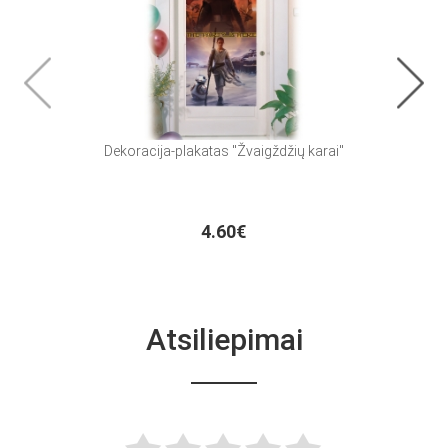
Dekoracija-plakatas "Žvaigždžių karai"
Lėk
4.60€
Atsiliepimai