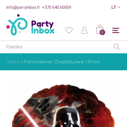
info@partyinbox.lt
+370 640 60009
LT
0
Titulinis
Folinis balionas "Žvaigždžių karai" (43 cm)