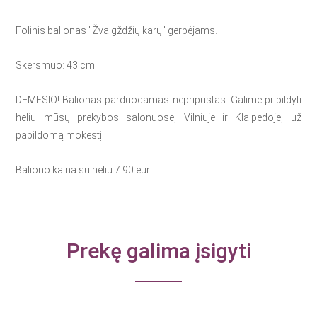
Folinis balionas "Žvaigždžių karų" gerbėjams.
Skersmuo: 43 cm
DĖMESIO! Balionas parduodamas nepripūstas. Galime pripildyti
heliu mūsų prekybos salonuose, Vilniuje ir Klaipėdoje, už
papildomą mokestį.
Baliono kaina su heliu 7.90 eur.
Prekę galima įsigyti