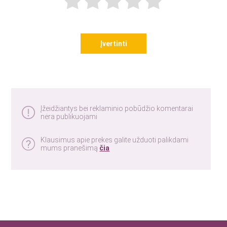
Įvertinti
Įžeidžiantys bei reklaminio pobūdžio komentarai
nėra publikuojami
Klausimus apie prekes galite užduoti palikdami
mums pranešimą
čia