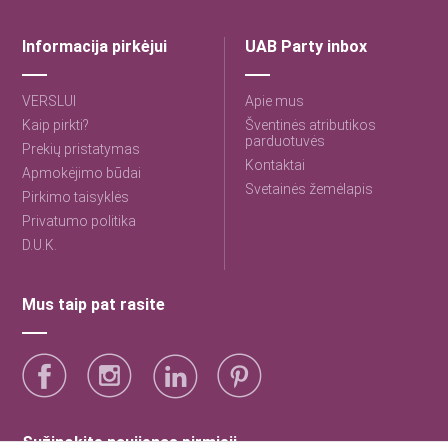
Informacija pirkėjui
UAB Party inbox
VERSLUI
Apie mus
Kaip pirkti?
Šventinės atributikos
parduotuvės
Prekių pristatymas
Kontaktai
Apmokėjimo būdai
Svetainės žemėlapis
Pirkimo taisyklės
Privatumo politika
D.U.K.
Mus taip pat rasite
Sužinokite naujienas pirmieji