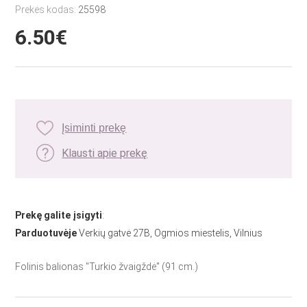
Prekės kodas:
25598
6.50€
Įsiminti prekę
Klausti apie prekę
Prekę galite įsigyti
:
Parduotuvėje
Verkių gatvė 27B, Ogmios miestelis, Vilnius
Folinis balionas "Turkio žvaigždė" (91 cm.)