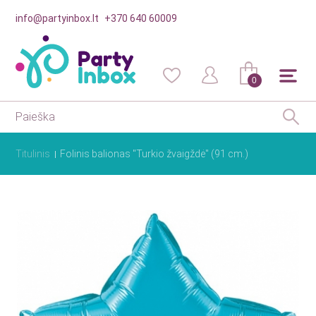
info@partyinbox.lt
+370 640 60009
0
Titulinis
Folinis balionas "Turkio žvaigždė" (91 cm.)