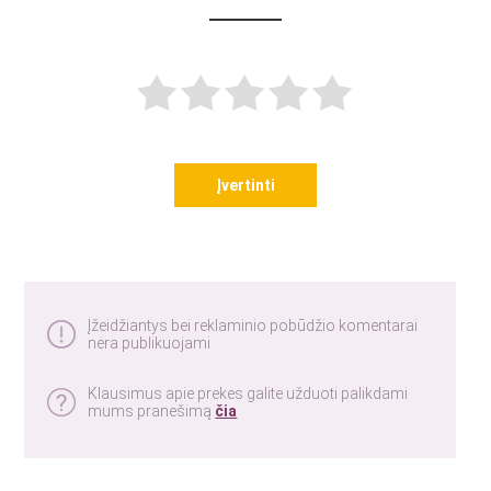
Įvertinti
Įžeidžiantys bei reklaminio pobūdžio komentarai
nėra publikuojami
Klausimus apie prekes galite užduoti palikdami
mums pranešimą
čia