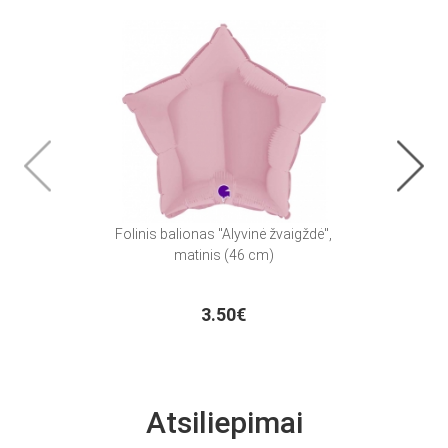
Folinis balionas "Alyvinė žvaigždė",
Folin
matinis (46 cm)
ž
3.50€
Atsiliepimai