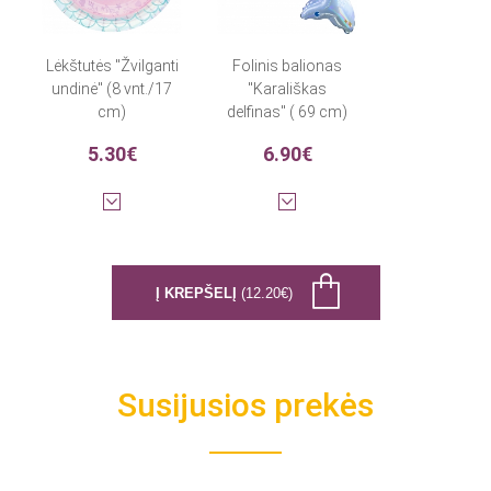
Lėkštutės "Žvilganti
Folinis balionas
undinė" (8 vnt./17
"Karališkas
cm)
delfinas" ( 69 cm)
5.30€
6.90€
Į KREPŠELĮ
(12.20€)
Susijusios prekės