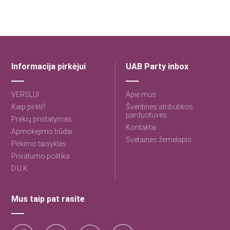
Informacija pirkėjui
UAB Party inbox
VERSLUI
Apie mus
Kaip pirkti?
Šventinės atributikos
parduotuvės
Prekių pristatymas
Kontaktai
Apmokėjimo būdai
Svetainės žemėlapis
Pirkimo taisyklės
Privatumo politika
D.U.K.
Mus taip pat rasite