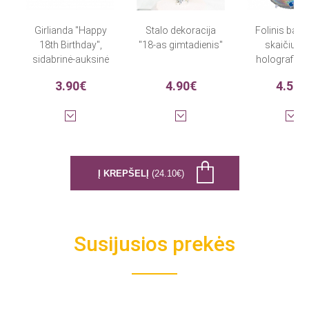
Girlianda "Happy
Stalo dekoracija
Folinis bali
18th Birthday",
"18-as gimtadienis"
skaičius "
sidabrinė-auksinė
holografini
(2,13 m)
cm)
3.90€
4.90€
4.50€
Į KREPŠELĮ
(24.10€)
Susijusios prekės