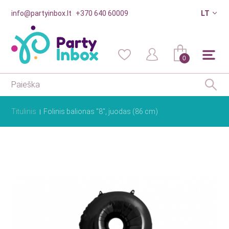
info@partyinbox.lt
+370 640 60009
LT
0
Titulinis
Folinis balionas "8", juodas (86 cm)