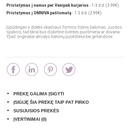
Pristatymas į namus per Venipak kurjerius
- 1-3 d.d. (3.99€)
Pristatymas į OMNIVA paštomatą
- 1-3 d.d. (2.99€)
Įspūdingas ir didelis skaičiaus formos folinis balionas. Juodos
spalvos, tad tikrai bus išskirtinė šventės puošmena ar dovana.
Ypač originaliai atrodys balionų puokštėse bei girliandose.
PREKĘ GALIMA ĮSIGYTI
ĮSIGIJĘ ŠIA PREKĘ TAIP PAT PIRKO
SUSIJUSIOS PREKĖS
ĮVERTINIMAI (0)