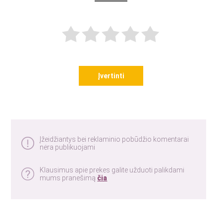
Įvertinti
Įžeidžiantys bei reklaminio pobūdžio komentarai
nėra publikuojami
Klausimus apie prekes galite užduoti palikdami
mums pranešimą
čia