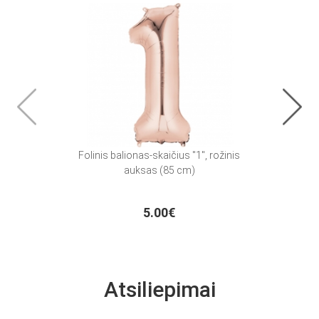
Folinis balionas-skaičius "1", rožinis
F
auksas (85 cm)
5.00€
Atsiliepimai