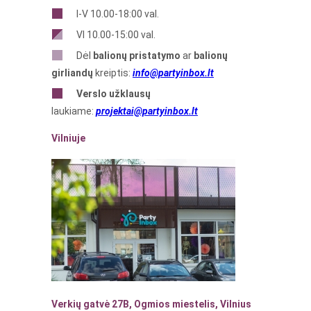
I-V 10.00-18:00 val.
VI 10.00-15:00 val.
Dėl
balionų pristatymo
ar
balionų
girliandų
kreiptis:
info@partyinbox.lt
Verslo
užklausų
laukiame:
projektai@partyinbox.lt
Vilniuje
Verkių gatvė 27B, Ogmios miestelis, Vilnius