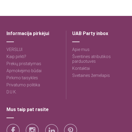
Informacija pirkėjui
UAB Party inbox
VERSLUI
Apie mus
Kaip pirkti?
Šventinės atributikos
parduotuvės
Prekių pristatymas
Kontaktai
Apmokėjimo būdai
Svetainės žemėlapis
Pirkimo taisyklės
Privatumo politika
D.U.K.
Mus taip pat rasite