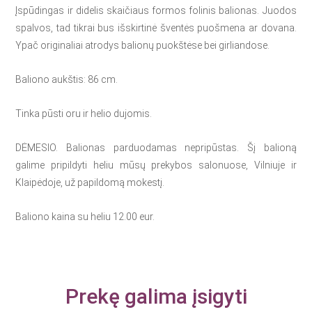
Įspūdingas ir didelis skaičiaus formos folinis balionas. Juodos
spalvos, tad tikrai bus išskirtinė šventės puošmena ar dovana.
Ypač originaliai atrodys balionų puokštėse bei girliandose.
Baliono aukštis: 86 cm.
Tinka pūsti oru ir helio dujomis.
DĖMESIO. Balionas parduodamas nepripūstas. Šį balioną
galime pripildyti heliu mūsų prekybos salonuose, Vilniuje ir
Klaipėdoje, už papildomą mokestį.
Baliono kaina su heliu 12.00 eur.
Prekę galima įsigyti