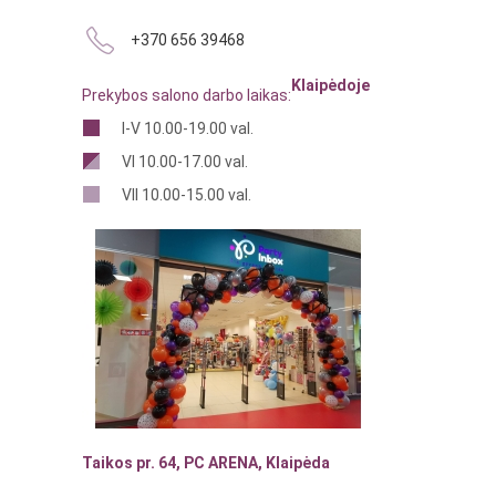
+370 656 39468
Klaipėdoje
Prekybos salono darbo laikas:
I-V 10.00-19.00 val.
VI 10.00-17.00 val.
VII 10.00-15.00 val.
Taikos pr. 64, PC ARENA, Klaipėda