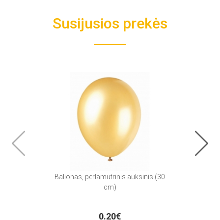
Susijusios prekės
Balionas, perlamutrinis auksinis (30
Stalti
cm)
0.20€