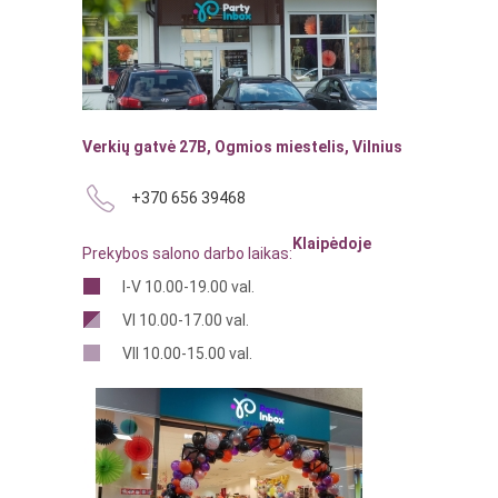
Verkių gatvė 27B, Ogmios miestelis, Vilnius
+370 656 39468
Klaipėdoje
Prekybos salono darbo laikas:
I-V 10.00-19.00 val.
VI 10.00-17.00 val.
VII 10.00-15.00 val.