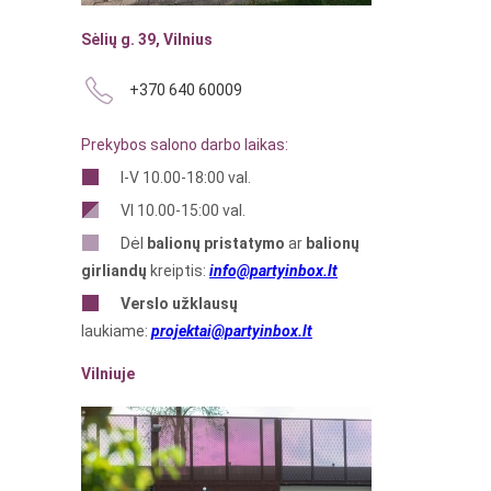
Sėlių g. 39, Vilnius
+370 640 60009
Prekybos salono darbo laikas:
I-V 10.00-18:00 val.
VI 10.00-15:00 val.
Dėl
balionų pristatymo
ar
balionų
girliandų
kreiptis:
info@partyinbox.lt
Verslo
užklausų
laukiame:
projektai@partyinbox.lt
Vilniuje