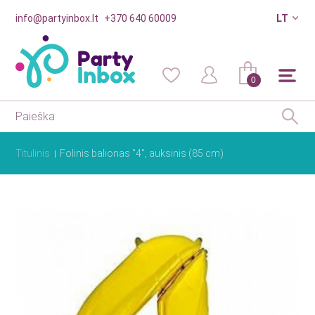
info@partyinbox.lt
+370 640 60009
LT
0
Titulinis
Folinis balionas "4", auksinis (85 cm)