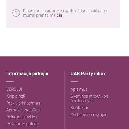
Klausimus apie prekes galite užduoti palikdami
mums pranešimą
čia
Informacija pirkėjui
UAB Party inbox
VERSLUI
Apie mus
Kaip pirkti?
Šventinės atributikos
parduotuvės
Prekių pristatymas
Kontaktai
Apmokėjimo būdai
Svetainės žemėlapis
Pirkimo taisyklės
Privatumo politika