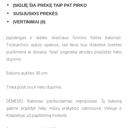
ĮSIGIJĘ ŠIA PREKĘ TAIP PAT PIRKO
SUSIJUSIOS PREKĖS
ĮVERTINIMAI (0)
Įspūdingas ir didelis skaičiaus formos folinis balionas.
Tviskančios aukso spalvos, tad tikrai bus išskirtinė šventės
puošmena ar dovana. Ypač originaliai atrodys pripūstas helio
dujomis.
Baliono aukštis: 85 cm.
Tinka pūsti oru ir helio dujomis.
DĖMESIO. Balionas parduodamas nepripūstas. Šį balioną
galime pripildyti heliu mūsų prekybos salonuose, Vilniuje ir
Klaipėdoje, už papildomą mokestį.