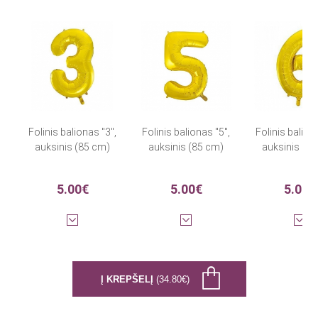
Folinis balionas "3",
Folinis balionas "5",
Folinis balion
auksinis (85 cm)
auksinis (85 cm)
auksinis (8
5.00€
5.00€
5.00€
Į KREPŠELĮ
(34.80€)