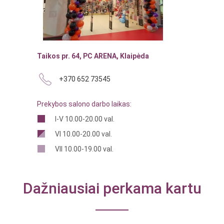
Taikos pr. 64, PC ARENA, Klaipėda
+370 652 73545
Prekybos salono darbo laikas:
I-V 10.00-20.00 val.
VI 10.00-20.00 val.
VII 10.00-19.00 val.
Dažniausiai perkama kartu