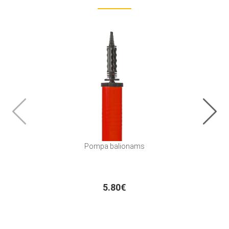
Pompa balionams
Pom
5.80€