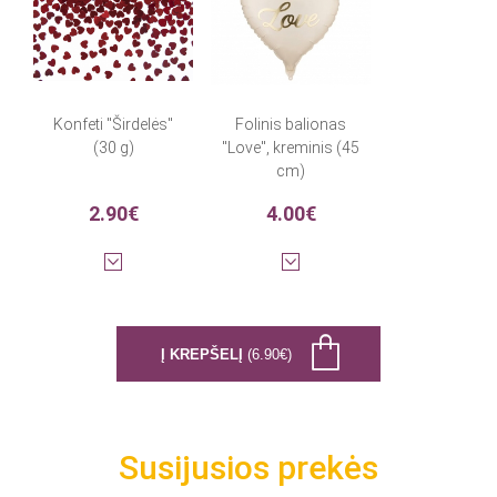
Konfeti "Širdelės"
Folinis balionas
(30 g)
"Love", kreminis (45
cm)
2.90€
4.00€
Į KREPŠELĮ
(6.90€)
Susijusios prekės