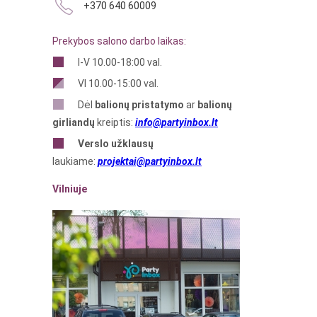
+370 640 60009
Prekybos salono darbo laikas:
I-V 10.00-18:00 val.
VI 10.00-15:00 val.
Dėl
balionų pristatymo
ar
balionų
girliandų
kreiptis:
info@partyinbox.lt
Verslo
užklausų
laukiame:
projektai@partyinbox.lt
Vilniuje