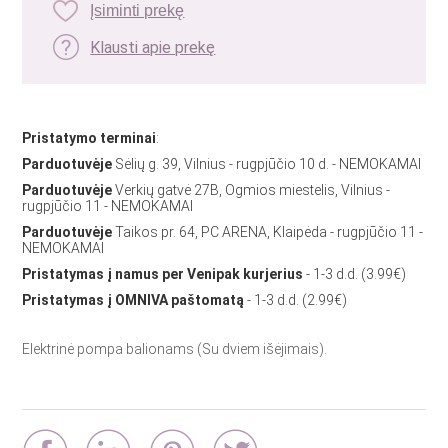
Įsiminti prekę
Klausti apie prekę
Pristatymo terminai
:
Parduotuvėje
Sėlių g. 39, Vilnius - rugpjūčio 10 d. - NEMOKAMAI
Parduotuvėje
Verkių gatvė 27B, Ogmios miestelis, Vilnius -
rugpjūčio 11 - NEMOKAMAI
Parduotuvėje
Taikos pr. 64, PC ARENA, Klaipėda - rugpjūčio 11 -
NEMOKAMAI
Pristatymas į namus per Venipak kurjerius
- 1-3 d.d. (3.99€)
Pristatymas į OMNIVA paštomatą
- 1-3 d.d. (2.99€)
Elektrinė pompa balionams (Su dviem išėjimais).