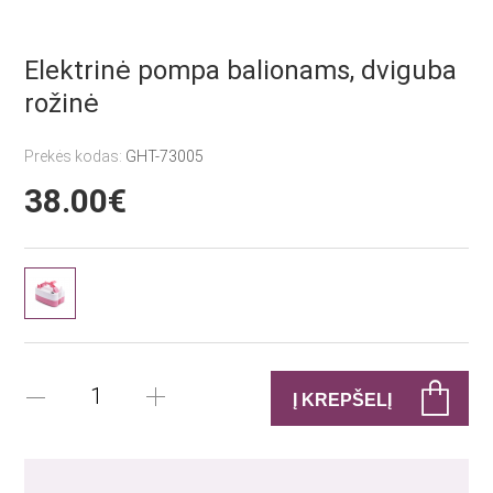
Elektrinė pompa balionams, dviguba
rožinė
Prekės kodas:
GHT-73005
38.00€