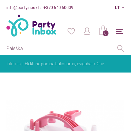
info@partyinbox.lt
+370 640 60009
LT
0
Titulinis
Elektrinė pompa balionams, dviguba rožinė