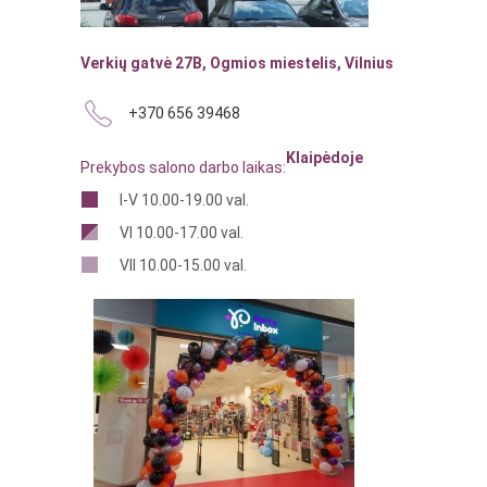
Verkių gatvė 27B, Ogmios miestelis, Vilnius
+370 656 39468
Klaipėdoje
Prekybos salono darbo laikas:
I-V 10.00-19.00 val.
VI 10.00-17.00 val.
VII 10.00-15.00 val.