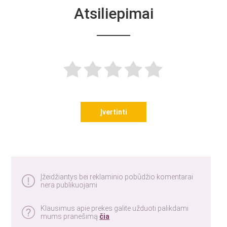
Atsiliepimai
Įvertinti
Įžeidžiantys bei reklaminio pobūdžio komentarai
nėra publikuojami
Klausimus apie prekes galite užduoti palikdami
mums pranešimą
čia