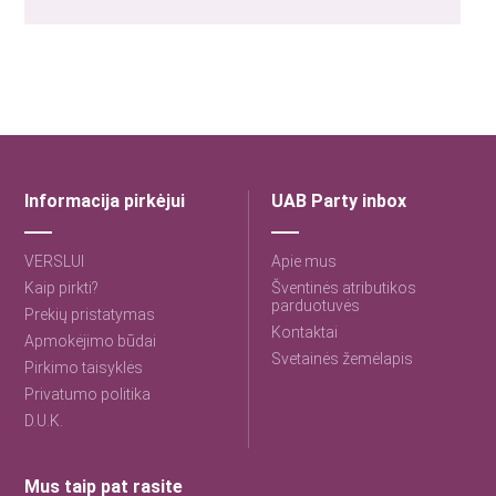
Informacija pirkėjui
UAB Party inbox
VERSLUI
Apie mus
Kaip pirkti?
Šventinės atributikos
parduotuvės
Prekių pristatymas
Kontaktai
Apmokėjimo būdai
Svetainės žemėlapis
Pirkimo taisyklės
Privatumo politika
D.U.K.
Mus taip pat rasite