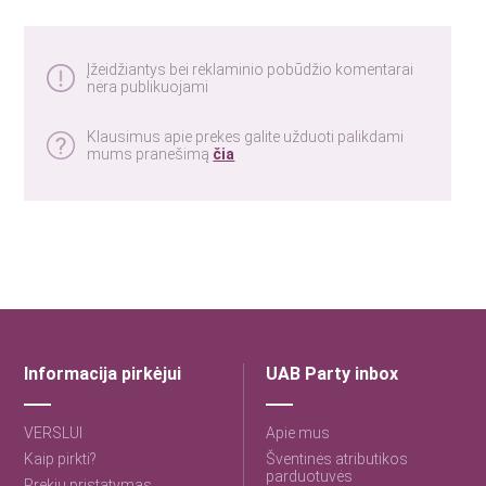
Įžeidžiantys bei reklaminio pobūdžio komentarai
nėra publikuojami
Klausimus apie prekes galite užduoti palikdami
mums pranešimą
čia
Informacija pirkėjui
UAB Party inbox
VERSLUI
Apie mus
Kaip pirkti?
Šventinės atributikos
parduotuvės
Prekių pristatymas