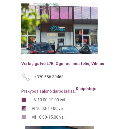
Verkių gatvė 27B, Ogmios miestelis, Vilnius
+370 656 39468
Klaipėdoje
Prekybos salono darbo laikas:
I-V 10.00-19.00 val.
VI 10.00-17.00 val.
VII 10.00-15.00 val.