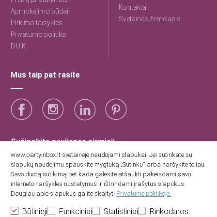
Kontaktai
Apmokėjimo būdai
Svetainės žemėlapis
Pirkimo taisyklės
Privatumo politika
D.U.K.
Mus taip pat rasite
Sužinokite naujienas pirmieji
www.partyinbox.lt svetainėje naudojami slapukai. Jei sutinkate su
slapukų naudojimu spauskite mygtuką „Sutinku“ arba naršykite toliau.
Sutinku su Party Inbox privatumo politika.
Savo duotą sutikimą bet kada galėsite atšaukti pakeisdami savo
interneto naršyklės nustatymus ir ištrindami įrašytus slapukus.
Daugiau apie slapukus galite skaityti
Privatumo politikoje.
Būtinieji
Funkciniai
Statistiniai
Rinkodaros