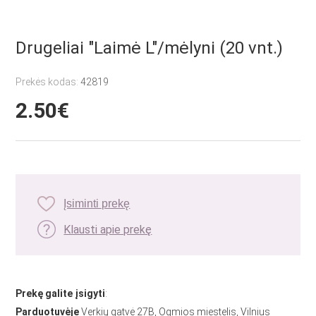
Drugeliai "Laimė L"/mėlyni (20 vnt.)
Prekės kodas:
42819
2.50€
Įsiminti prekę
Klausti apie prekę
Prekę galite įsigyti
:
Parduotuvėje
Verkių gatvė 27B, Ogmios miestelis, Vilnius