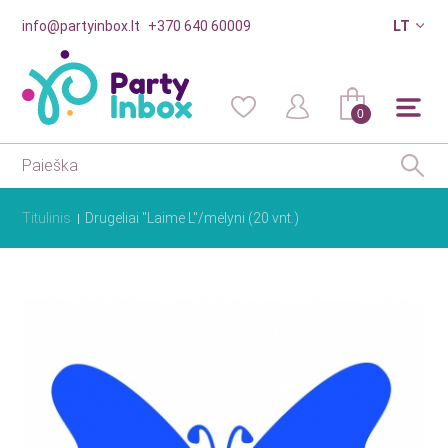
info@partyinbox.lt
+370 640 60009
LT
0
Titulinis
Drugeliai "Laimė L"/mėlyni (20 vnt.)