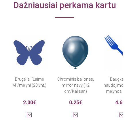
Dažniausiai perkama kartu
Drugeliai "Laimė
Chrominis balionas,
Daugkarti
M"/mėlyni (20 vnt.)
mirror navy (12
naudojimo ša
cm/Kalisan)
mėlynos (24 
2.00€
0.25€
4.60€