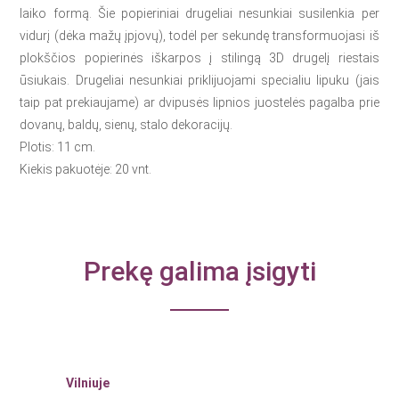
laiko formą. Šie popieriniai drugeliai nesunkiai susilenkia per
vidurį (dėka mažų įpjovų), todėl per sekundę transformuojasi iš
plokščios popierinės iškarpos į stilingą 3D drugelį riestais
ūsiukais. Drugeliai nesunkiai priklijuojami specialiu lipuku (jais
taip pat prekiaujame) ar dvipusės lipnios juostelės pagalba prie
dovanų, baldų, sienų, stalo dekoracijų.
Plotis: 11 cm.
Kiekis pakuotėje: 20 vnt.
Prekę galima įsigyti
Vilniuje