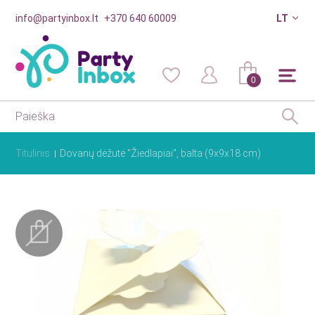
info@partyinbox.lt
+370 640 60009
LT
0
Titulinis
Dovanų dėžutė "Žiedlapiai", balta (9x9x18 cm)