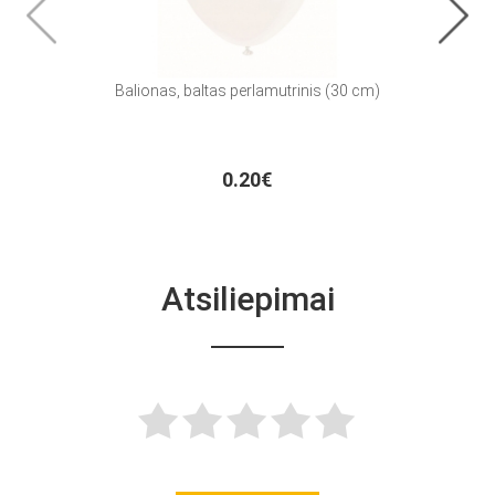
Balionas, baltas perlamutrinis (30 cm)
Konfet
0.20€
Atsiliepimai