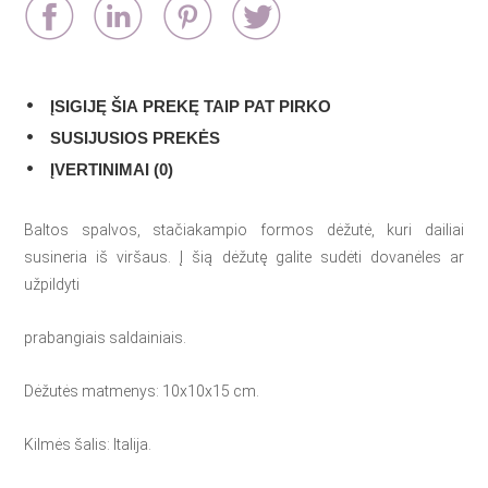
ĮSIGIJĘ ŠIA PREKĘ TAIP PAT PIRKO
SUSIJUSIOS PREKĖS
ĮVERTINIMAI (0)
Baltos spalvos, stačiakampio formos dėžutė, kuri dailiai
susineria iš viršaus. Į šią dėžutę galite sudėti dovanėles ar
užpildyti
prabangiais saldainiais.
Dėžutės matmenys: 10x10x15 cm.
Kilmės šalis: Italija.