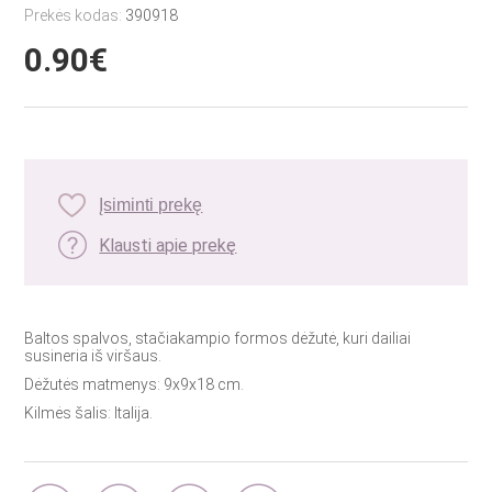
Prekės kodas:
390918
0.90€
Įsiminti prekę
Klausti apie prekę
Baltos spalvos, stačiakampio formos dėžutė, kuri dailiai
susineria iš viršaus.
Dėžutės matmenys: 9x9x18 cm.
Kilmės šalis: Italija.