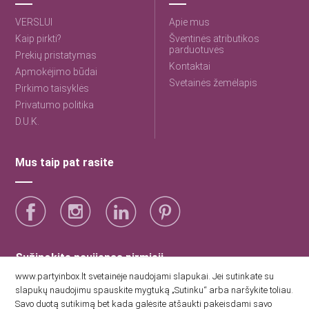
VERSLUI
Apie mus
Kaip pirkti?
Šventinės atributikos
parduotuvės
Prekių pristatymas
Kontaktai
Apmokėjimo būdai
Svetainės žemėlapis
Pirkimo taisyklės
Privatumo politika
D.U.K.
Mus taip pat rasite
Sužinokite naujienas pirmieji
www.partyinbox.lt svetainėje naudojami slapukai. Jei sutinkate su
slapukų naudojimu spauskite mygtuką „Sutinku“ arba naršykite toliau.
Sutinku su Party Inbox privatumo politika.
Savo duotą sutikimą bet kada galėsite atšaukti pakeisdami savo