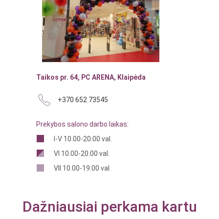
Taikos pr. 64, PC ARENA, Klaipėda
+370 652 73545
Prekybos salono darbo laikas:
I-V 10.00-20.00 val.
VI 10.00-20.00 val.
VII 10.00-19.00 val.
Dažniausiai perkama kartu