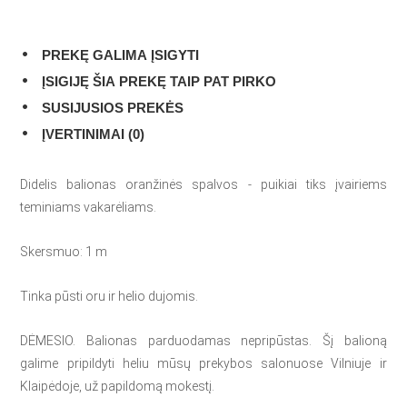
PREKĘ GALIMA ĮSIGYTI
ĮSIGIJĘ ŠIA PREKĘ TAIP PAT PIRKO
SUSIJUSIOS PREKĖS
ĮVERTINIMAI (0)
Didelis balionas oranžinės spalvos - puikiai tiks įvairiems
teminiams vakarėliams.
Skersmuo: 1 m
Tinka pūsti oru ir helio dujomis.
DĖMESIO. Balionas parduodamas nepripūstas. Šį balioną
galime pripildyti heliu mūsų prekybos salonuose Vilniuje ir
Klaipėdoje, už papildomą mokestį.