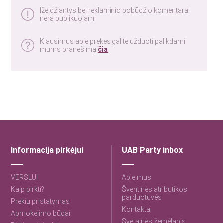
Įžeidžiantys bei reklaminio pobūdžio komentarai
nėra publikuojami
Klausimus apie prekes galite užduoti palikdami
mums pranešimą
čia
Informacija pirkėjui
UAB Party inbox
VERSLUI
Apie mus
Kaip pirkti?
Šventinės atributikos
parduotuvės
Prekių pristatymas
Kontaktai
Apmokėjimo būdai
Svetainės žemėlapis