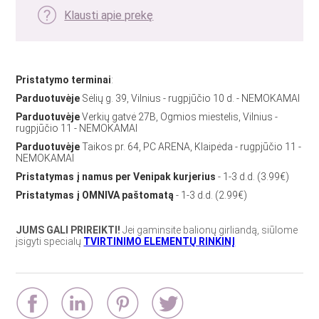
Klausti apie prekę
Pristatymo terminai
:
Parduotuvėje
Sėlių g. 39, Vilnius - rugpjūčio 10 d. - NEMOKAMAI
Parduotuvėje
Verkių gatvė 27B, Ogmios miestelis, Vilnius -
rugpjūčio 11 - NEMOKAMAI
Parduotuvėje
Taikos pr. 64, PC ARENA, Klaipėda - rugpjūčio 11 -
NEMOKAMAI
Pristatymas į namus per Venipak kurjerius
- 1-3 d.d. (3.99€)
Pristatymas į OMNIVA paštomatą
- 1-3 d.d. (2.99€)
JUMS GALI PRIREIKTI!
Jei gaminsite balionų girliandą, siūlome
įsigyti specialų
TVIRTINIMO ELEMENTŲ RINKINĮ