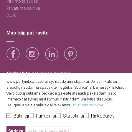
Pirkimo taisyklės
Privatumo politika
D.U.K.
Mus taip pat rasite
Sužinokite naujienas pirmieji
www.partyinbox.lt svetainėje naudojami slapukai. Jei sutinkate su
slapukų naudojimu spauskite mygtuką „Sutinku“ arba naršykite toliau.
Sutinku su Party Inbox privatumo politika.
Savo duotą sutikimą bet kada galėsite atšaukti pakeisdami savo
interneto naršyklės nustatymus ir ištrindami įrašytus slapukus.
Daugiau apie slapukus galite skaityti
Privatumo politikoje.
Būtinieji
Funkciniai
Statistiniai
Rinkodaros
Sutinku
Patvirtinti pažymėtus