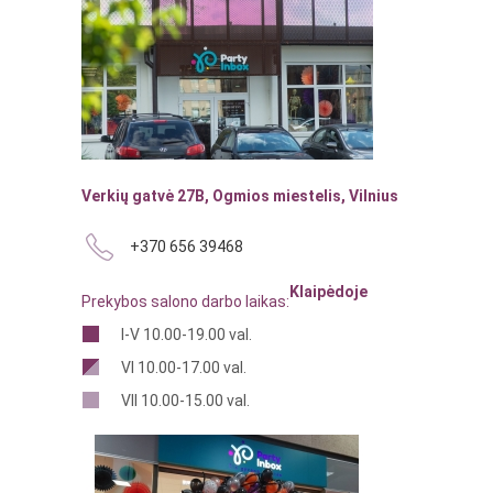
Verkių gatvė 27B, Ogmios miestelis, Vilnius
+370 656 39468
Klaipėdoje
Prekybos salono darbo laikas:
I-V 10.00-19.00 val.
VI 10.00-17.00 val.
VII 10.00-15.00 val.