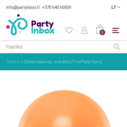
info@partyinbox.lt
+370 640 60009
LT
0
Titulinis
Didelis balionas, oranžinis (1 m/Party Deco)