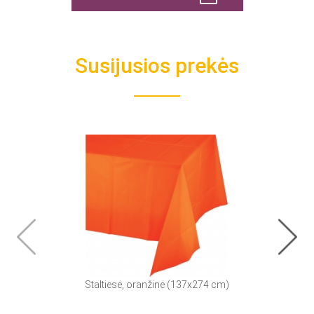
Susijusios prekės
Staltiesė, oranžinė (137x274 cm)
Puode