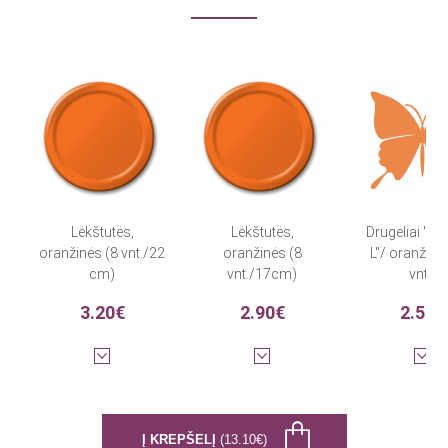
Lėkštutės,
Lėkštutės,
Drugeliai "Sv
oranžinės (8 vnt./22
oranžinės (8
L"/ oranžinia
cm)
vnt./17cm)
vnt.)
3.20€
2.90€
2.50€
Į KREPŠELĮ
(13.10€)