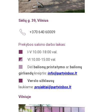
Sėlių g. 39, Vilnius
+370 640 60009
Prekybos salono darbo laikas:
I-V 10.00-18:00 val.
VI 10.00-15:00 val.
Dėl
balionų pristatymo
ar
balionų
girliandų
kreiptis:
info@partyinbox.lt
Verslo
užklausų
laukiame:
projektai@partyinbox.lt
Vilniuje