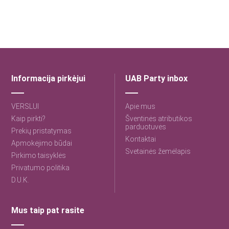
Informacija pirkėjui
UAB Party inbox
VERSLUI
Apie mus
Kaip pirkti?
Šventinės atributikos
parduotuvės
Prekių pristatymas
Kontaktai
Apmokėjimo būdai
Svetainės žemėlapis
Pirkimo taisyklės
Privatumo politika
D.U.K.
Mus taip pat rasite