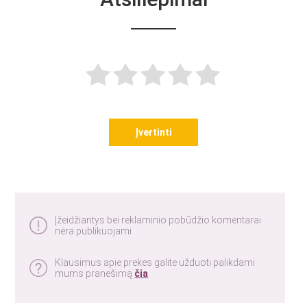
Įvertinti
Įžeidžiantys bei reklaminio pobūdžio komentarai
nėra publikuojami
Klausimus apie prekes galite užduoti palikdami
mums pranešimą
čia