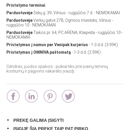
Pristatymo terminai
:
Parduotuvėje
Sėlių g. 39, Vilnius - rugpjūčio 7 d. - NEMOKAMAI
Parduotuvėje
Verkių gatvė 27B, Ogmios miestelis, Vilnius -
rugpjūčio 10 - NEMOKAMAI
Parduotuvėje
Taikos pr. 64, PC ARENA, Klaipėda - rugpjūčio 10 -
NEMOKAMAI
Pristatymas į namus per Venipak kurjerius
- 1-3 d.d. (3.99€)
Pristatymas į OMNIVA paštomatą
- 1-3 d.d. (2.99€)
Cilindras, juodos spalvos - puikiai tiks prie įvairių teminių
kostiumų ir pagyvins vakarėlio įvaizdį.
PREKĘ GALIMA ĮSIGYTI
ĮSIGIJĘ ŠIA PREKĘ TAIP PAT PIRKO