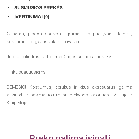
SUSIJUSIOS PREKĖS
ĮVERTINIMAI (0)
Cilindras, juodos spalvos - puikiai tiks prie įvairių teminių
kostiumų ir pagyvins vakarėlio įvaizdį.
Juodas cilindras, tvirtos medžiagos su juoda juostele.
Tinka suaugusiems.
DĖMESIO! Kostiumus, perukus ir kitus aksesuarus galima
apžiūrėti ir pasimatuoti mūsų prekybos salonuose Vilniuje ir
Klaipėdoje.
Prekę galima įsigyti