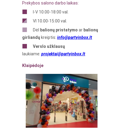
Prekybos salono darbo laikas:
I-V 10.00-18:00 val.
VI 10.00-15:00 val.
Dėl
balionų pristatymo
ar
balionų
girliandų
kreiptis:
info@partyinbox.lt
Verslo
užklausų
laukiame:
projektai@partyinbox.lt
Klaipėdoje