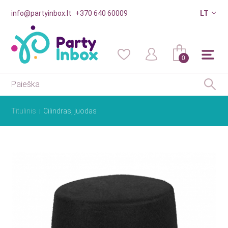
info@partyinbox.lt
+370 640 60009
LT
0
Titulinis
Cilindras, juodas