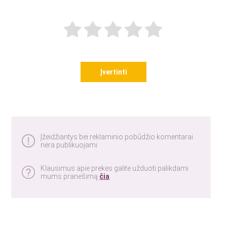
Įvertinti
Įžeidžiantys bei reklaminio pobūdžio komentarai
nėra publikuojami
Klausimus apie prekes galite užduoti palikdami
mums pranešimą
čia