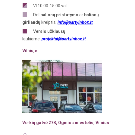
VI 10.00-15:00 val.
Dėl
balionų pristatymo
ar
balionų
girliandų
kreiptis:
info@partyinbox.lt
Verslo
užklausų
laukiame:
projektai@partyinbox.lt
Vilniuje
Verkių gatvė 27B, Ogmios miestelis, Vilnius