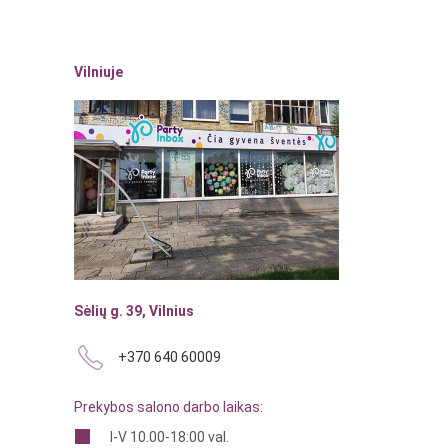
Vilniuje
Sėlių g. 39, Vilnius
+370 640 60009
Prekybos salono darbo laikas:
I-V 10.00-18:00 val.