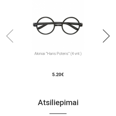
Akiniai "Haris Poteris" (4 vnt.)
Balion
5.20€
Atsiliepimai