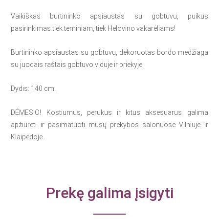
Vaikiškas burtininko apsiaustas su gobtuvu, puikus
pasirinkimas tiek teminiam, tiek Helovino vakarėliams!
Burtininko apsiaustas su gobtuvu, dekoruotas bordo medžiaga
su juodais raštais gobtuvo viduje ir priekyje.
Dydis: 140 cm.
DĖMESIO! Kostiumus, perukus ir kitus aksesuarus galima
apžiūrėti ir pasimatuoti mūsų prekybos salonuose Vilniuje ir
Klaipėdoje.
Prekę galima įsigyti