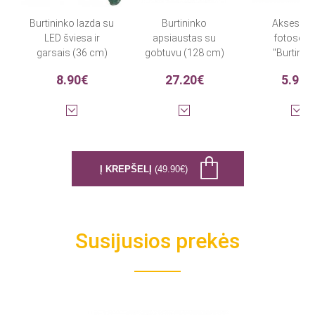
Burtininko lazda su
Burtininko
Aksesuar
LED šviesa ir
apsiaustas su
fotosesij
garsais (36 cm)
gobtuvu (128 cm)
"Burtinin
mokykla" (8 
8.90€
27.20€
5.90€
Į KREPŠELĮ
(49.90€)
Susijusios prekės