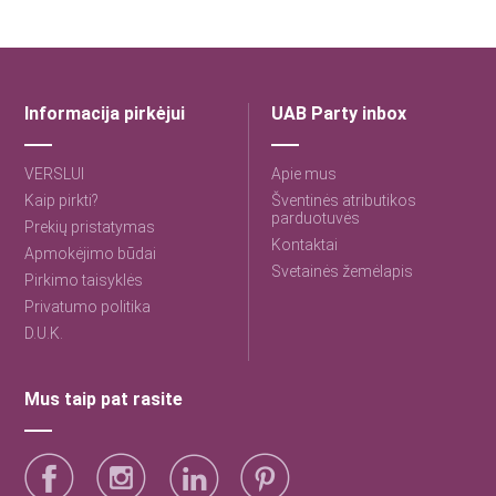
Informacija pirkėjui
UAB Party inbox
VERSLUI
Apie mus
Kaip pirkti?
Šventinės atributikos
parduotuvės
Prekių pristatymas
Kontaktai
Apmokėjimo būdai
Svetainės žemėlapis
Pirkimo taisyklės
Privatumo politika
D.U.K.
Mus taip pat rasite