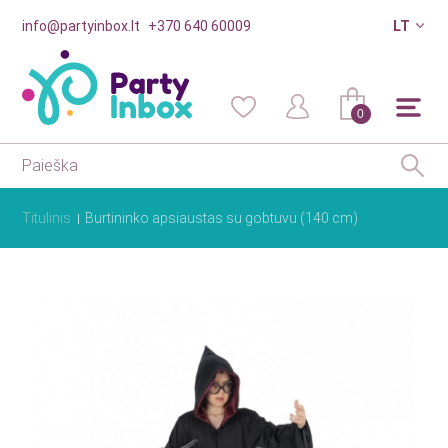
info@partyinbox.lt
+370 640 60009
LT
0
Titulinis
Burtininko apsiaustas su gobtuvu (140 cm)