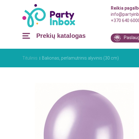
Reikia pagal
info@partyinb
+370 640 600
Prekių katalogas
Paslau
Titulinis
Balionas, perlamutrinis alyvinis (30 cm)