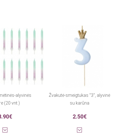
mėtinės-alyvinės
Žvakutė-smeigtukas "3", alyvinė
 (20 vnt.)
su karūna
3.90€
2.50€