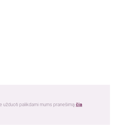
ite užduoti palikdami mums pranešimą
čia