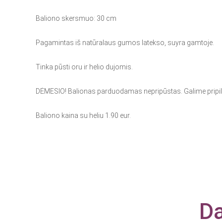
Baliono skersmuo: 30 cm
Pagamintas iš natūralaus gumos latekso, suyra gamtoje.
Tinka pūsti oru ir helio dujomis.
DĖMESIO! Balionas parduodamas nepripūstas. Galime pripildy
Baliono kaina su heliu 1.90 eur.
Da