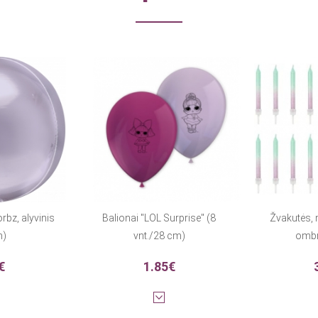
rbz, alyvinis
Balionai "LOL Surprise" (8
Žvakutės, 
m)
vnt./28 cm)
ombre
€
1.85€