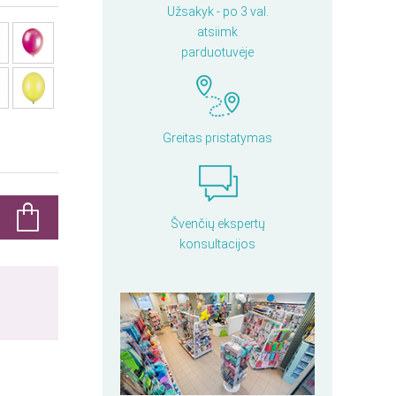
Užsakyk - po 3 val.
atsiimk
parduotuvėje
Greitas pristatymas
Švenčių ekspertų
konsultacijos