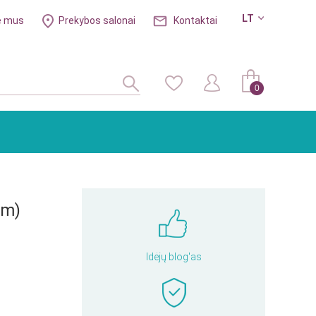
LT
e mus
Prekybos salonai
Kontaktai
0
cm)
Idėjų blog'as