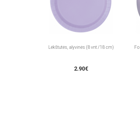
Lėkštutės, alyvinės (8 vnt./18 cm)
Fol
2.90€