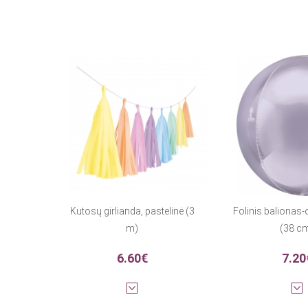
Kutosų girlianda, pastelinė (3
Folinis balionas-o
m)
(38 c
6.60€
7.20