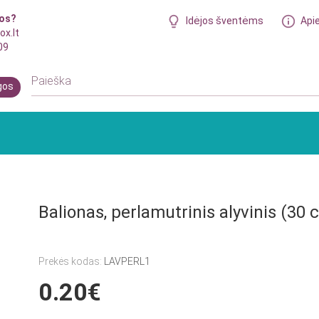
bos?
Idėjos šventėms
Api
ox.lt
09
gos
Balionas, perlamutrinis alyvinis (30 
Prekės kodas:
LAVPERL1
0.20€