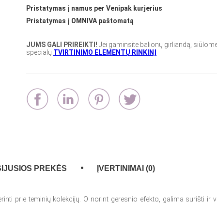
Pristatymas į namus per Venipak kurjerius
Pristatymas į OMNIVA paštomatą
JUMS GALI PRIREIKTI!
Jei gaminsite balionų girliandą, siūlome 
specialų
TVIRTINIMO ELEMENTŲ RINKINĮ
IJUSIOS PREKĖS
ĮVERTINIMAI (0)
nti prie teminių kolekcijų. O norint geresnio efekto, galima surišti ir v