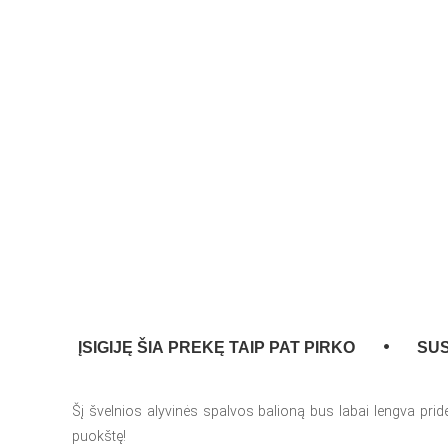
ĮSIGIJĘ ŠIA PREKĘ TAIP PAT PIRKO
SUS
Šį švelnios alyvinės spalvos balioną bus labai lengva prideri
puokštę!