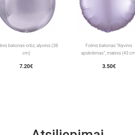
inis balionas-orbz, alyvinis (38
Folinis balionas "Alyvinis
cm)
apskritimas", matinis (43 c
7.20€
3.50€
Atsiliepimai