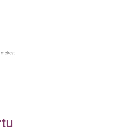
 mokestį.
rtu