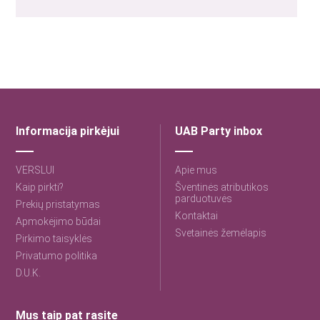
Informacija pirkėjui
UAB Party inbox
VERSLUI
Apie mus
Kaip pirkti?
Šventinės atributikos
parduotuvės
Prekių pristatymas
Kontaktai
Apmokėjimo būdai
Svetainės žemėlapis
Pirkimo taisyklės
Privatumo politika
D.U.K.
Mus taip pat rasite