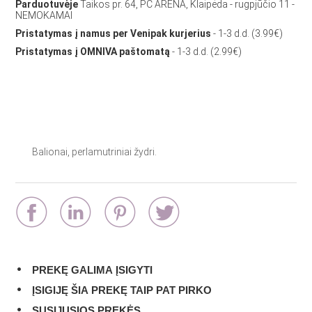
Parduotuvėje
Taikos pr. 64, PC ARENA, Klaipėda - rugpjūčio 11 -
NEMOKAMAI
Pristatymas į namus per Venipak kurjerius
- 1-3 d.d. (3.99€)
Pristatymas į OMNIVA paštomatą
- 1-3 d.d. (2.99€)
Balionai, perlamutriniai žydri.
PREKĘ GALIMA ĮSIGYTI
ĮSIGIJĘ ŠIA PREKĘ TAIP PAT PIRKO
SUSIJUSIOS PREKĖS