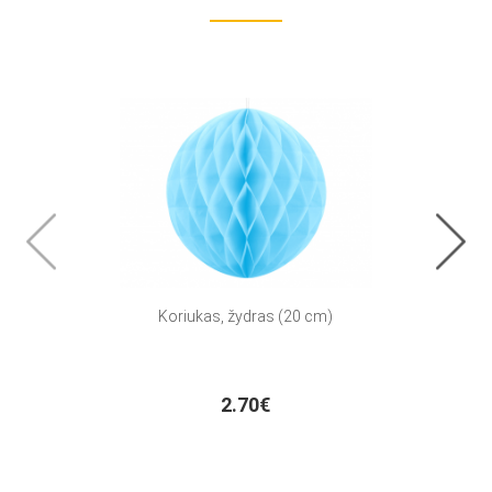
Koriukas, žydras (20 cm)
Dėž
2.70€