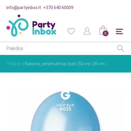
info@partyinbox.lt
+370 640 60009
0
Titulinis
Balionai, perlamutriniai žydri (50 vnt./28 cm.)