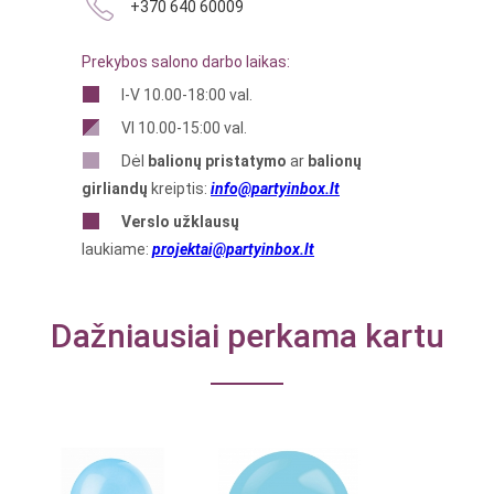
+370 640 60009
Prekybos salono darbo laikas:
I-V 10.00-18:00 val.
VI 10.00-15:00 val.
Dėl
balionų pristatymo
ar
balionų
girliandų
kreiptis:
info@partyinbox.lt
Verslo
užklausų
laukiame:
projektai@partyinbox.lt
Dažniausiai perkama kartu