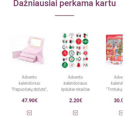
Dažniausiai perkama kartu
Advento
Advento
Advent
kalendorius
kalendoriaus
kalendori
"Papuošalų dėžutė",
lipdukai-skaičiai
"Trintukų-dėl
užpildytas
rinkinys
47.90€
2.20€
30.00