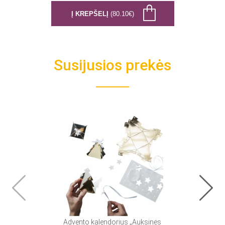
Į KREPŠELĮ
(80.10€)
Susijusios prekės
Advento kalendorius „Auksinės
Adven