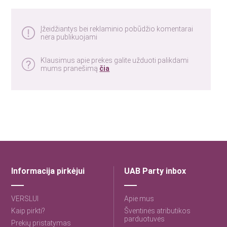
Įžeidžiantys bei reklaminio pobūdžio komentarai
nėra publikuojami
Klausimus apie prekes galite užduoti palikdami
mums pranešimą
čia
Informacija pirkėjui
UAB Party inbox
VERSLUI
Apie mus
Kaip pirkti?
Šventinės atributikos
parduotuvės
Prekių pristatymas