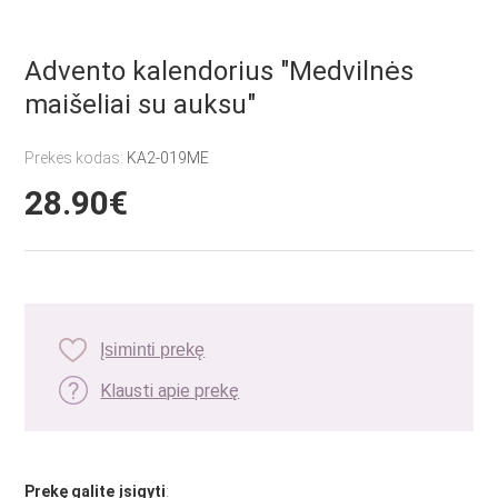
Advento kalendorius "Medvilnės
maišeliai su auksu"
Prekės kodas:
KA2-019ME
28.90€
Įsiminti prekę
Klausti apie prekę
Prekę galite įsigyti
: