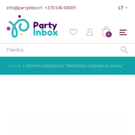
info@partyinbox.lt
+370 640 60009
LT
0
Titulinis
Advento kalendorius "Medvilnės maišeliai su auksu"