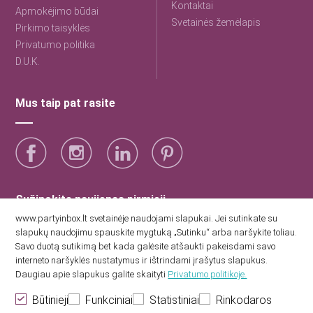
Kontaktai
Apmokėjimo būdai
Svetainės žemėlapis
Pirkimo taisyklės
Privatumo politika
D.U.K.
Mus taip pat rasite
Sužinokite naujienas pirmieji
www.partyinbox.lt svetainėje naudojami slapukai. Jei sutinkate su
slapukų naudojimu spauskite mygtuką „Sutinku“ arba naršykite toliau.
Sutinku su Party Inbox privatumo politika.
Savo duotą sutikimą bet kada galėsite atšaukti pakeisdami savo
interneto naršyklės nustatymus ir ištrindami įrašytus slapukus.
Daugiau apie slapukus galite skaityti
Privatumo politikoje.
Būtinieji
Funkciniai
Statistiniai
Rinkodaros